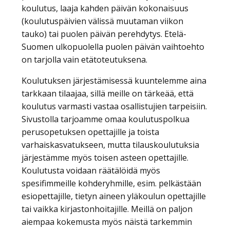
koulutus, laaja kahden päivän kokonaisuus
(koulutuspäivien välissä muutaman viikon
tauko) tai puolen päivän perehdytys. Etelä-
Suomen ulkopuolella puolen päivän vaihtoehto
on tarjolla vain etätoteutuksena.
Koulutuksen järjestämisessä kuuntelemme aina
tarkkaan tilaajaa, sillä meille on tärkeää, että
koulutus varmasti vastaa osallistujien tarpeisiin.
Sivustolla tarjoamme omaa koulutuspolkua
perusopetuksen opettajille ja toista
varhaiskasvatukseen, mutta tilauskoulutuksia
järjestämme myös toisen asteen opettajille.
Koulutusta voidaan räätälöidä myös
spesifimmeille kohderyhmille, esim. pelkästään
esiopettajille, tietyn aineen yläkoulun opettajille
tai vaikka kirjastonhoitajille. Meillä on paljon
aiempaa kokemusta myös näistä tarkemmin