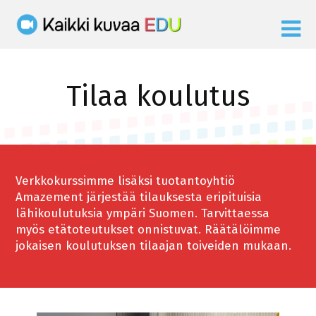
Tilaa koulutus
Verkkokurssimme lisäksi tuotantoyhtiö
Amazement järjestää tilauksesta eripituisia
lähikoulutuksia ympäri Suomen. Tarvittaessa
myös etätoteutukset onnistuvat. Räätälöimme
jokaisen koulutuksen tilaajan toiveiden mukaan.