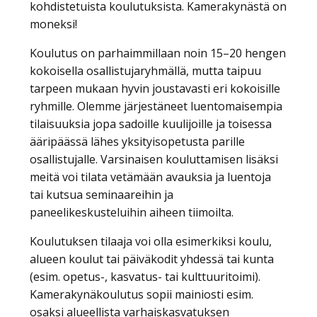
kohdistetuista koulutuksista. Kamerakynästä on
moneksi!
Koulutus on parhaimmillaan noin 15–20 hengen
kokoisella osallistujaryhmällä, mutta taipuu
tarpeen mukaan hyvin joustavasti eri kokoisille
ryhmille. Olemme järjestäneet luentomaisempia
tilaisuuksia jopa sadoille kuulijoille ja toisessa
ääripäässä lähes yksityisopetusta parille
osallistujalle. Varsinaisen kouluttamisen lisäksi
meitä voi tilata vetämään avauksia ja luentoja
tai kutsua seminaareihin ja
paneelikeskusteluihin aiheen tiimoilta.
Koulutuksen tilaaja voi olla esimerkiksi koulu,
alueen koulut tai päiväkodit yhdessä tai kunta
(esim. opetus-, kasvatus- tai kulttuuritoimi).
Kamerakynäkoulutus sopii mainiosti esim.
osaksi alueellista varhaiskasvatuksen