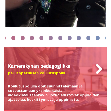
Kamerakynän pedagogiikka
perusopetuksen koulutuspolku
Koulutuspolulla opit suunnittelemaan ja
toteuttamaan yksinkertaisia
videokuvaustehtäviä, jotka edistävät oppilaiden
ajattelua, keskittymistä ja oppimista.