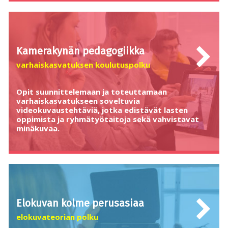
Kamerakynän pedagogiikka
varhaiskasvatuksen koulutuspolku
Opit suunnittelemaan ja toteuttamaan
varhaiskasvatukseen soveltuvia
videokuvaustehtäviä, jotka edistävät lasten
oppimista ja ryhmätyötaitoja sekä vahvistavat
minäkuvaa.
Elokuvan kolme perusasiaa
elokuvateorian polku