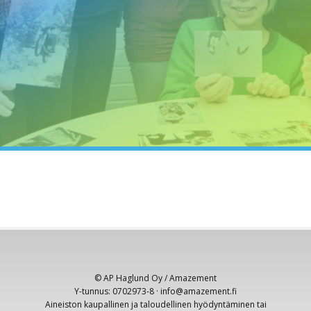
opetuskäytön ei tarvitse olla tä
© AP Haglund Oy / Amazement
Y-tunnus: 0702973-8 · info@amazement.fi
Aineiston kaupallinen ja taloudellinen hyödyntäminen tai