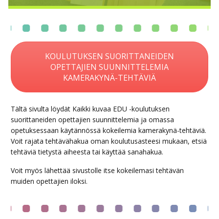
KOULUTUKSEN SUORITTANEIDEN
OPETTAJIEN SUUNNITTELEMIA
KAMERAKYNÄ-TEHTÄVIÄ
Tältä sivulta löydät Kaikki kuvaa EDU -koulutuksen
suorittaneiden opettajien suunnittelemia ja omassa
opetuksessaan käytännössä kokeilemia kamerakynä-tehtäviä.
Voit rajata tehtävähakua oman koulutusasteesi mukaan, etsiä
tehtäviä tietystä aiheesta tai käyttää sanahakua.
Voit myös lähettää sivustolle itse kokeilemasi tehtävän
muiden opettajien iloksi.