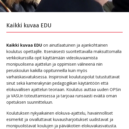
Kaikki kuvaa EDU
Kaikki kuvaa EDU
on ainutlaatuinen ja ajankohtainen
koulutus opettajille. Itsenäisesti suoritettavalla maksuttomalla
verkkokurssilla opit käyttämään videokuvaamista
monipuolisena ajattelun ja oppimisen välineenä niin
peruskoulun kaikilla oppitunneilla kuin myös
varhaiskasvatuksessa. Inspiroivat koulutuspolut tutustuttavat
sinut sekä kamerakynän pedagogiikan käytäntöön että
elokuvallisen ajattelun teoriaan. K
oulutus auttaa uuden OPSin
ja VASUn toteuttamisessa ja tarjoaa runsaasti eväitä oman
opetuksen suunnitteluun.
Koulutuksen nykyaikainen elokuva-ajattelu, havainnolliset
esimerkit ja oivalluttavat kuvausharjoitukset uudistavat ja
monipuolistavat koulujen ja päiväkotien elokuvakasvatusta.