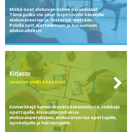
Mitkä ovat elokuvan kolme perusasiaa?
Tämä polku vie sinut inspiroivalle kävelylle
elokuvateorian ja -historian metsään.
Polulla opit ajattelemaan ja kuvaamaan
elokuvallisesti.
Kirjasto
sivuston sisältö kootusti
Esimerkkejä kamerakynätyöskentelystä, vinkkejä
opettajalle, kuvausharjoituksia
elokuvaopetukseen, elokuvateoriaa opettajalle,
opiskelijalle ja harrastajalle.