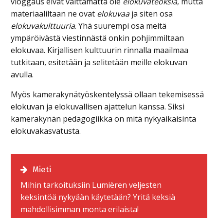
vloggaus eivät välttämättä ole
elokuvateoksia
, mutta
materiaaliltaan ne ovat
elokuvaa
ja siten osa
elokuvakulttuuria
. Yhä suurempi osa meitä
ympäröivästä viestinnästä onkin pohjimmiltaan
elokuvaa. Kirjallisen kulttuurin rinnalla maailmaa
tutkitaan, esitetään ja selitetään meille elokuvan
avulla.
Myös kamerakynätyöskentelyssä ollaan tekemisessä
elokuvan ja elokuvallisen ajattelun kanssa. Siksi
kamerakynän pedagogiikka on mitä nykyaikaisinta
elokuvakasvatusta.
Mieti
Mihin tarkoituksiin Lumièren veljesten
keksintöä nykyään käytetään? Yritä keksiä
mahdollisimman monta erilaista!