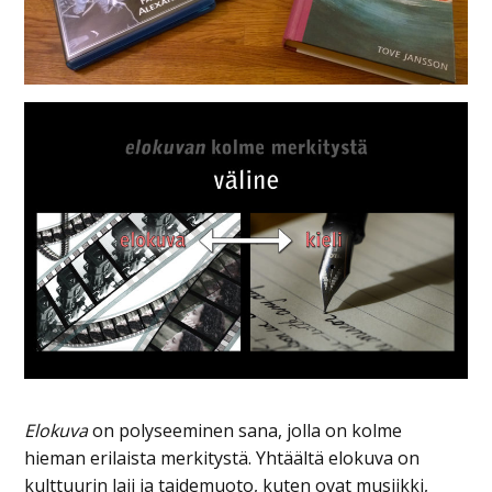
Elokuva
on polyseeminen sana, jolla on kolme
hieman erilaista merkitystä. Yhtäältä elokuva on
kulttuurin laji ja taidemuoto, kuten ovat musiikki,