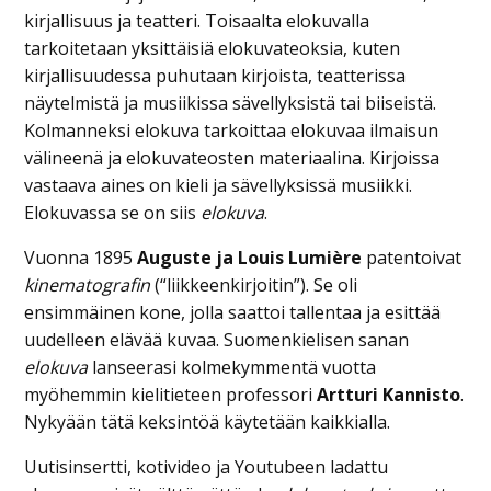
kirjallisuus ja teatteri. Toisaalta elokuvalla
tarkoitetaan yksittäisiä elokuvateoksia, kuten
kirjallisuudessa puhutaan kirjoista, teatterissa
näytelmistä ja musiikissa sävellyksistä tai biiseistä.
Kolmanneksi elokuva tarkoittaa elokuvaa ilmaisun
välineenä ja elokuvateosten materiaalina. Kirjoissa
vastaava aines on kieli ja sävellyksissä musiikki.
Elokuvassa se on siis
elokuva
.
Vuonna 1895
Auguste ja Louis Lumière
patentoivat
kinematografin
(“liikkeenkirjoitin”). Se oli
ensimmäinen kone, jolla saattoi tallentaa ja esittää
uudelleen elävää kuvaa. Suomenkielisen sanan
elokuva
lanseerasi kolmekymmentä vuotta
myöhemmin kielitieteen professori
Artturi Kannisto
.
Nykyään tätä keksintöä käytetään kaikkialla.
Uutisinsertti, kotivideo ja Youtubeen ladattu