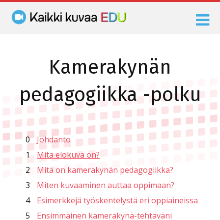
Kamerakynän
pedagogiikka -polku
0
Johdanto
1
Mitä elokuva on?
2
Mitä on kamerakynän pedagogiikka?
3
Miten kuvaaminen auttaa oppimaan?
4
Esimerkkejä työskentelystä eri oppiaineissa
5
Ensimmäinen kamerakynä-tehtäväni