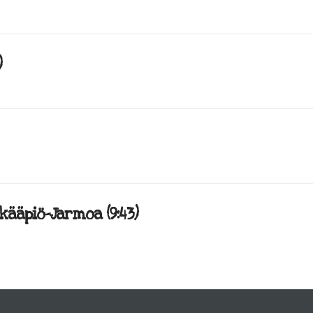
)
 kääpiö-Jarmoa (9:43)