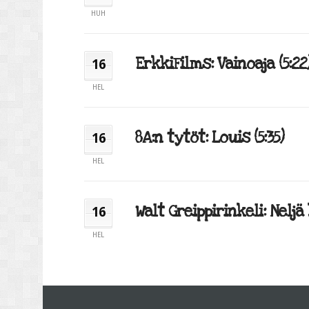
HUH
ErkkiFilms: Vainoaja (5:22
16
HEL
8A:n tytöt: Louis (5:35)
16
HEL
Walt Greippirinkeli: Neljä
16
HEL