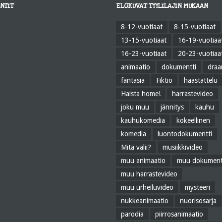
NTIT
ELOKUVAT TYYLILAJIN MUKAAN
8-12-vuotiaat
8-15-vuotiaat
13-15-vuotiaat
16-19-vuotiaa
16-23-vuotiaat
20-23-vuotiaa
animaatio
dokumentti
dra
fantasia
Fiktio
haastattelu
Haista home!
harrastevideo
joku muu
jännitys
kauhu
kauhukomedia
kokeellinen
komedia
luontodokumentti
Mitä välii?
musiikkivideo
muu animaatio
muu dokument
muu harrastevideo
muu urheiluvideo
mysteeri
nukkeanimaatio
nuorisosarja
parodia
piirrosanimaatio