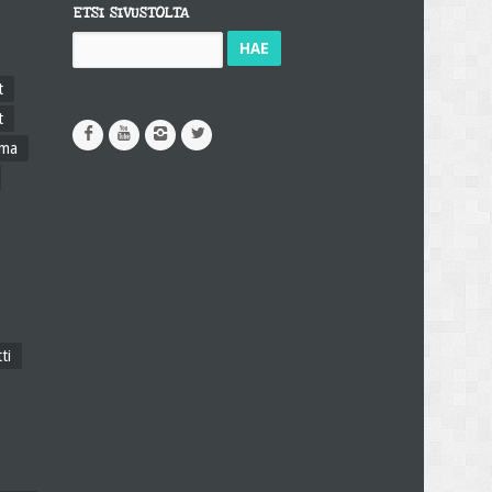
ETSI SIVUSTOLTA
Haku:
t
t
ama
ti