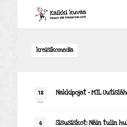
kreisikomedia
Nakkipojat – MTL Uutisläh
18
HUH
Sisusiskot: Näin tulin hul
6