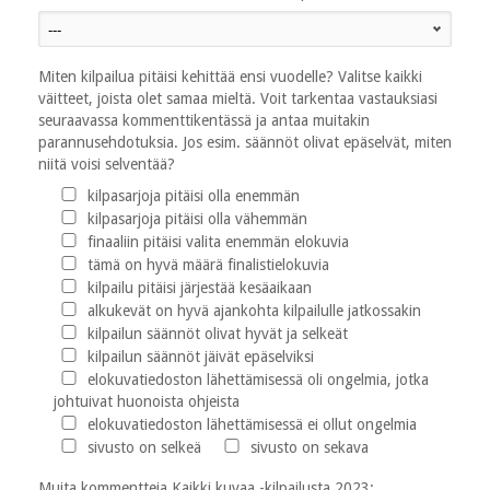
Miten kilpailua pitäisi kehittää ensi vuodelle? Valitse kaikki
väitteet, joista olet samaa mieltä. Voit tarkentaa vastauksiasi
seuraavassa kommenttikentässä ja antaa muitakin
parannusehdotuksia. Jos esim. säännöt olivat epäselvät, miten
niitä voisi selventää?
kilpasarjoja pitäisi olla enemmän
kilpasarjoja pitäisi olla vähemmän
finaaliin pitäisi valita enemmän elokuvia
tämä on hyvä määrä finalistielokuvia
kilpailu pitäisi järjestää kesäaikaan
alkukevät on hyvä ajankohta kilpailulle jatkossakin
kilpailun säännöt olivat hyvät ja selkeät
kilpailun säännöt jäivät epäselviksi
elokuvatiedoston lähettämisessä oli ongelmia, jotka
johtuivat huonoista ohjeista
elokuvatiedoston lähettämisessä ei ollut ongelmia
sivusto on selkeä
sivusto on sekava
Muita kommentteja Kaikki kuvaa -kilpailusta 2023: