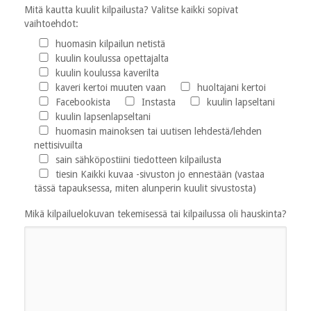
Mitä kautta kuulit kilpailusta? Valitse kaikki sopivat
vaihtoehdot:
huomasin kilpailun netistä
kuulin koulussa opettajalta
kuulin koulussa kaverilta
kaveri kertoi muuten vaan
huoltajani kertoi
Facebookista
Instasta
kuulin lapseltani
kuulin lapsenlapseltani
huomasin mainoksen tai uutisen lehdestä/lehden
nettisivuilta
sain sähköpostiini tiedotteen kilpailusta
tiesin Kaikki kuvaa -sivuston jo ennestään (vastaa
tässä tapauksessa, miten alunperin kuulit sivustosta)
Mikä kilpailuelokuvan tekemisessä tai kilpailussa oli hauskinta?