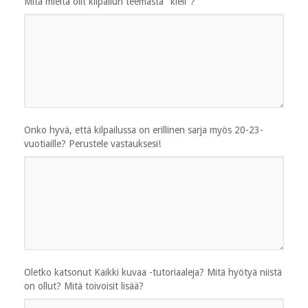
Mitä mieltä olit kilpailun teemasta "kieli"?
Onko hyvä, että kilpailussa on erillinen sarja myös 20-23-
vuotiaille? Perustele vastauksesi!
Oletko katsonut Kaikki kuvaa -tutoriaaleja? Mitä hyötyä niistä
on ollut? Mitä toivoisit lisää?