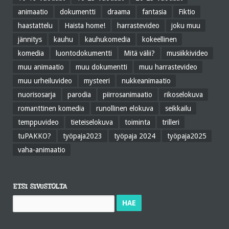
animaatio
dokumentti
draama
fantasia
Fiktio
haastattelu
Haista home!
harrastevideo
joku muu
jännitys
kauhu
kauhukomedia
kokeellinen
komedia
luontodokumentti
Mitä välii?
musiikkivideo
muu animaatio
muu dokumentti
muu harrastevideo
muu urheiluvideo
mysteeri
nukkeanimaatio
nuorisosarja
parodia
piirrosanimaatio
rikoselokuva
romanttinen komedia
runollinen elokuva
seikkailu
temppuvideo
tieteiselokuva
toiminta
trilleri
tuPAKKO?
työpaja2023
työpaja 2024
työpaja2025
vaha-animaatio
ETSI SIVUSTOLTA
Haku: