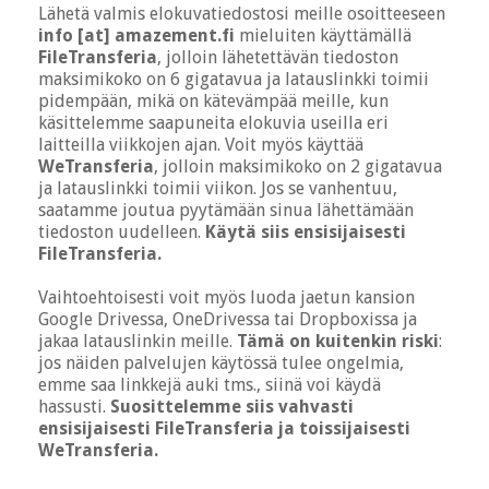
Lähetä valmis elokuvatiedostosi meille osoitteeseen
info [at] amazement.fi
mieluiten käyttämällä
FileTransferia
, jolloin lähetettävän tiedoston
maksimikoko on 6 gigatavua ja latauslinkki toimii
pidempään, mikä on kätevämpää meille, kun
käsittelemme saapuneita elokuvia useilla eri
laitteilla viikkojen ajan. Voit myös käyttää
WeTransferia
, jolloin maksimikoko on 2 gigatavua
ja latauslinkki toimii viikon. Jos se vanhentuu,
saatamme joutua pyytämään sinua lähettämään
tiedoston uudelleen.
Käytä siis ensisijaisesti
FileTransferia.
Vaihtoehtoisesti voit myös luoda jaetun kansion
Google Drivessa, OneDrivessa tai Dropboxissa ja
jakaa latauslinkin meille.
Tämä on kuitenkin riski
:
jos näiden palvelujen käytössä tulee ongelmia,
emme saa linkkejä auki tms., siinä voi käydä
hassusti.
Suosittelemme siis vahvasti
ensisijaisesti FileTransferia ja toissijaisesti
WeTransferia.