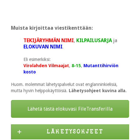
Muista kirjoittaa viestikenttään:
TEKIJÄRYHMÄN NIMI
,
KILPAILUSARJA
ja
ELOKUVAN NIMI
.
Eli esimerkiksi:
Virolahden Vilmaajat
,
8-15
,
Mutanttihirviön
kosto
Huom. molemmat lähetyspalvelut ovat englanninkielisiä,
mutta hyvin helppokäyttöisiä.
Lähetysohjeet kuvina alla.
Lähetä tästä elokuvasi FileTransferilla
L Ä H E T Y S O H J E E T