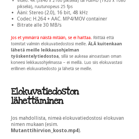
Video: 4K (3840 x 2160 pikseliä) tai FullHD (1920 x 1080
pikseliä), ruutunopeus 25 fps
Ääni: Stereo (2.0), 16 bit, 48 kHz
Codec: H.264 + AAC. MP4/MOV container
Bitrate alle 30 MB/s
Jos et ymmärrä näistä mitään, se ei haittaa.
Riittää että
toimitat valmiin elokuvatiedostosi meille.
ÄLÄ kuitenkaan
lähetä meille leikkausohjelman
työskentelytiedostoa
, sillä se aukeaa ainoastaan oman
koneesi leikkausohjelmassa – ei meillä. Luo siis elokuvastasi
erillinen elokuvatiedosto ja lähetä se meille.
Elokuvatiedoston
lähettäminen
Jos mahdollista, nimeä elokuvatiedostosi elokuvan
nimen mukaan (esim.
Mutanttihirvion_kosto.mp4
).