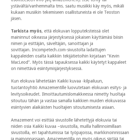
ystävältä/vanhemmalta tms. saatu musiikki käy myös, mikäli
kukaan musiikin tekemiseen osallistuneista ei ole Teoston
jäsen.
Tarkista myös
, että elokuvan lopputeksteissä olet
maininnut oikeassa järjestyksessä jokaisen käyttämäsi biisin
nimen ja esittäjän, säveltäjän, sanoittajan ja
sovittajan. Incompetech.com-sivustolta ladattujen
kappaleiden osalta kaikkiin tekijätietoihin kirjataan ”Kevin
MacLeod”. Myös tässä tapauksessa kaikki käytetyt kappaleet
on nimettävä esiintymisjärjestyksessä.
Kun elokuva lähetetään
Kaikki kuvaa -kilpailuun,
tuotantoyhtiö Amazementille luovutetaan elokuvan esitys- ja
levitysoikeudet. Ilmoittautumislomakkeessa nimetty huoltaja
sitoutuu tähän ja vastaa samalla kaikkien muiden elokuvassa
esiintyvien alaikäisten huoltajien sitoutumisesta asiaan.
Amazement voi esittää sivustolle lähetettyjä elokuvia tai
niiden osia Kaikki kuvaa –sivustolla, muilla hallinnoimillaan
sivustoilla, eri tapahtumissa tai työpajoissa, markkinoinnissaan
ja mainonnassaan. Amazementilla on myös oikeus siirtää tai