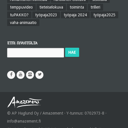
temppuvideo
tieteiselokuva
toiminta
trilleri
tuPAKKO?
työpaja2023
työpaja 2024
työpaja2025
vaha-animaatio
ETSI SIVUSTOLTA
Haku:
© AP Haglund Oy / Amazement · Y-tunnus: 0702973-8 ·
info@amazement.fi