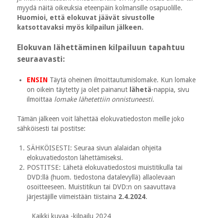
myydä näitä oikeuksia eteenpäin kolmansille osapuolille.
Huomioi, että elokuvat jäävät sivustolle
katsottavaksi myös kilpailun jälkeen.
Elokuvan lähettäminen kilpailuun tapahtuu
seuraavasti:
ENSIN
Täytä oheinen ilmoittautumislomake. Kun lomake
on oikein täytetty ja olet painanut
lähetä
-nappia, sivu
ilmoittaa
lomake lähetettiin onnistuneesti
.
Tämän jälkeen voit lähettää elokuvatiedoston meille joko
sähköisesti tai postitse:
SÄHKÖISESTI: Seuraa sivun alalaidan ohjeita
elokuvatiedoston lähettämiseksi.
POSTITSE: Lähetä elokuvatiedostosi muistitikulla tai
DVD:llä (huom. tiedostona datalevyllä) allaolevaan
osoitteeseen. Muistitikun tai DVD:n on saavuttava
järjestäjille viimeistään tiistaina
2.4.2024
.
Kaikki kuvaa -kilpailu 2024