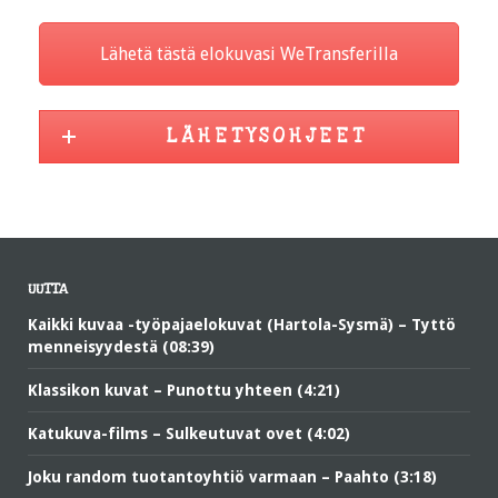
Lähetä tästä elokuvasi WeTransferilla
L Ä H E T Y S O H J E E T
UUTTA
Kaikki kuvaa -työpajaelokuvat (Hartola-Sysmä) – Tyttö
menneisyydestä (08:39)
Klassikon kuvat – Punottu yhteen (4:21)
Katukuva-films – Sulkeutuvat ovet (4:02)
Joku random tuotantoyhtiö varmaan – Paahto (3:18)