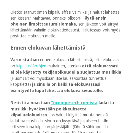
Oletko saanut oman kilpailuleffasi valmiiksi ja haluat lähettää
sen kisaan? Mahtavaa, onneksi olkoon!
Täytä ensin
oheinen ilmoittautumislomake
, sen jälkeen voit siirtyä
lähettämään valmiin elokuvatiedostosi. Halutessasi voit myös
postittaa elokuvan meille.
Ennen elokuvan lähettämistä
Varmistathan
ennen elokuvan lähettämistä, että elokuvasi
on
kilpailusääntöjen
mukainen, etenkin
että elokuvassasi
ei ole käytetty tekijänoikeudella suojattua musiikkia
(Huom! Et voi myöskään itse laulaa/soittaa tunnettua
kappaletta)
ja
sinulla on kaikilta elokuvassasi
esiintyviltä lupa lähettää elokuva sivustolle.
Netistä ainoastaan
Incompetech.comista
ladattu
musiikki hyväksytään poikkeuksetta
kilpailuelokuvissa.
Jos haluat käyttää muuta netistä
ladattua musiikkia, sinun on kysyttävä jokaiseen biisiin
erikseen lupa kilpailun järjestäjältä (lähetä sähköpostia
osoitteeseen info [at] amazement.fi). Itse tehty tai