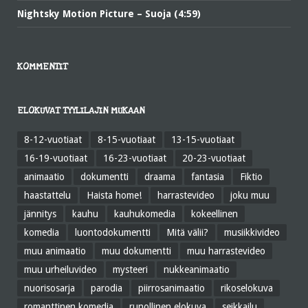
Nightsky Motion Picture – Suoja (4:59)
KOMMENTIT
ELOKUVAT TYYLILAJIN MUKAAN
8-12-vuotiaat
8-15-vuotiaat
13-15-vuotiaat
16-19-vuotiaat
16-23-vuotiaat
20-23-vuotiaat
animaatio
dokumentti
draama
fantasia
Fiktio
haastattelu
Haista home!
harrastevideo
joku muu
jännitys
kauhu
kauhukomedia
kokeellinen
komedia
luontodokumentti
Mitä välii?
musiikkivideo
muu animaatio
muu dokumentti
muu harrastevideo
muu urheiluvideo
mysteeri
nukkeanimaatio
nuorisosarja
parodia
piirrosanimaatio
rikoselokuva
romanttinen komedia
runollinen elokuva
seikkailu