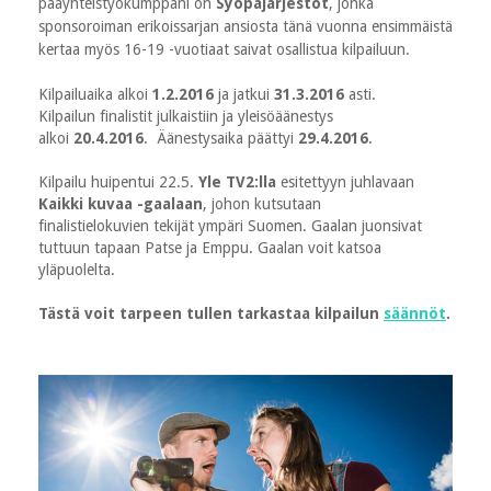
pääyhteistyökumppani on
Syöpäjärjestöt
, jonka
sponsoroiman erikoissarjan ansiosta tänä vuonna ensimmäistä
kertaa myös 16-19 -vuotiaat saivat osallistua kilpailuun.
Kilpailuaika alkoi
1.2.2016
ja jatkui
31.3.2016
asti.
Kilpailun finalistit julkaistiin ja yleisöäänestys
alkoi
20.4.2016
. Äänestysaika päättyi
29.4.2016
.
Kilpailu huipentui 22.5.
Yle TV2:lla
esitettyyn juhlavaan
Kaikki kuvaa -gaalaan
, johon kutsutaan
finalistielokuvien tekijät ympäri Suomen. Gaalan juonsivat
tuttuun tapaan Patse ja Emppu. Gaalan voit katsoa
yläpuolelta.
Tästä voit tarpeen tullen tarkastaa kilpailun
säännöt
.