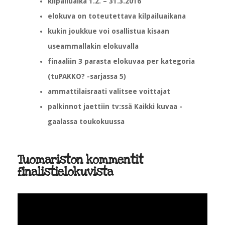
kilpailuaika 1.2. – 31.3.2016
elokuva on toteutettava kilpailuaikana
kukin joukkue voi osallistua kisaan
useammallakin elokuvalla
finaaliin 3 parasta elokuvaa per kategoria
(tuPAKKO? -sarjassa 5)
ammattilaisraati valitsee voittajat
palkinnot jaettiin tv:ssä Kaikki kuvaa -
gaalassa toukokuussa
Tuomariston kommentit
finalistielokuvista