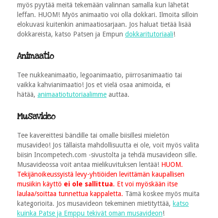
myös pyytää meitä tekemään valinnan samalla kun lähetät
leffan. HUOM! Myös animaatio voi olla dokkari. Ilmoita silloin
elokuvasi kuitenkin animaatiosarjaan. Jos haluat tietää lisää
dokkareista, katso Patsen ja Empun
dokkaritutoriaali
!
Animaatio
Tee nukkeanimaatio, legoanimaatio, piirrosanimaatio tai
vaikka kahvianimaatio! Jos et vielä osaa animoida, ei
hätää,
animaatiotutoriaalimme
auttaa.
Musavideo
Tee kavereittesi bändille tai omalle biisillesi mieletön
musavideo! Jos tällaista mahdollisuutta ei ole, voit myös valita
biisin Incompetech.com -sivustolta ja tehdä musavideon sille.
Musavideossa voit antaa mielikuvituksen lentää!
HUOM.
Tekijänoikeussyistä levy-yhtiöiden levittämän kaupallisen
musiikin käyttö
ei ole sallittua
. Et voi myöskään itse
laulaa/soittaa tunnettua kappaletta.
Tämä koskee myös muita
kategorioita. Jos musavideon tekeminen mietityttää,
katso
kuinka Patse ja Emppu tekivät oman musavideon
!