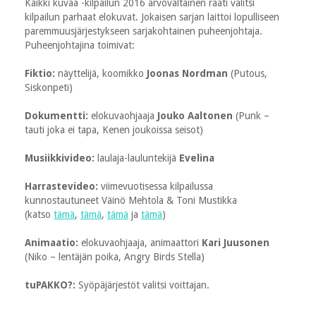
Kaikki kuvaa -kilpailun 2016 arvovaltainen raati valitsi
kilpailun parhaat elokuvat. Jokaisen sarjan laittoi lopulliseen
paremmuusjärjestykseen sarjakohtainen puheenjohtaja.
Puheenjohtajina toimivat:
Fiktio:
näyttelijä, koomikko
Joonas Nordman
(Putous,
Siskonpeti)
Dokumentti:
elokuvaohjaaja
Jouko Aaltonen
(Punk –
tauti joka ei tapa, Kenen joukoissa seisot)
Musiikkivideo:
laulaja-lauluntekijä
Evelina
Harrastevideo:
viimevuotisessa kilpailussa
kunnostautuneet Väinö Mehtola & Toni Mustikka
(katso
tämä
,
tämä
,
tämä
ja
tämä
)
Animaatio:
elokuvaohjaaja, animaattori
Kari Juusonen
(Niko – lentäjän poika, Angry Birds Stella)
tuPAKKO?:
Syöpäjärjestöt valitsi voittajan.