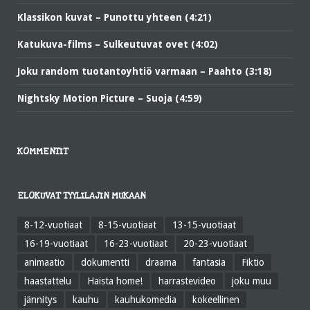
Klassikon kuvat – Punottu yhteen (4:21)
Katukuva-films – Sulkeutuvat ovet (4:02)
Joku random tuotantoyhtiö varmaan – Paahto (3:18)
Nightsky Motion Picture – Suoja (4:59)
KOMMENTIT
ELOKUVAT TYYLILAJIN MUKAAN
8-12-vuotiaat
8-15-vuotiaat
13-15-vuotiaat
16-19-vuotiaat
16-23-vuotiaat
20-23-vuotiaat
animaatio
dokumentti
draama
fantasia
Fiktio
haastattelu
Haista home!
harrastevideo
joku muu
jännitys
kauhu
kauhukomedia
kokeellinen