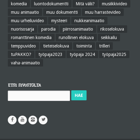
komedia
luontodokumentti
Mitä välii?
musiikkivideo
muu animaatio
muu dokumentti
muu harrastevideo
muu urheiluvideo
mysteeri
nukkeanimaatio
nuorisosarja
parodia
piirrosanimaatio
rikoselokuva
romanttinen komedia
runollinen elokuva
seikkailu
temppuvideo
tieteiselokuva
toiminta
trilleri
tuPAKKO?
työpaja2023
työpaja 2024
työpaja2025
vaha-animaatio
ETSI SIVUSTOLTA
Haku: