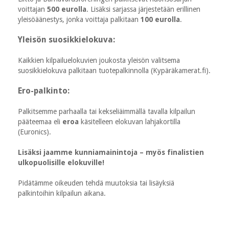
voittajan
500 eurolla
. Lisäksi sarjassa järjestetään erillinen
yleisöäänestys, jonka voittaja palkitaan
100 eurolla
.
Yleisön suosikkielokuva:
Kaikkien kilpailuelokuvien joukosta yleisön valitsema
suosikkielokuva palkitaan tuotepalkinnolla (Kypäräkamerat.fi).
Ero-palkinto:
Palkitsemme parhaalla tai kekseliäimmällä tavalla kilpailun
pääteemaa eli
eroa
käsitelleen elokuvan lahjakortilla
(Euronics).
Lisäksi jaamme kunniamainintoja – myös finalistien
ulkopuolisille elokuville!
Pidätämme oikeuden tehdä muutoksia tai lisäyksiä
palkintoihin kilpailun aikana.