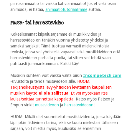
piirrosanimaatio tai vaikka kahvianimaatio! Jos et vielä osaa
animoida, ei hätää,
animaatiotutoriaalimme
auttaa.
Musa- tai harrastevideo
Kokeellisimmat kilpailusarjamme eli musiikkivideo ja
harrastevideo on tänäkin vuonna yhdistetty yhdeksi ja
samaksi sarjaksi! Tämä tuottaa varmasti mielenkiintoisia
teoksia, joissa voi yhdistellä vapaasti sekä musiikkivideon että
harrastevideon parhaita puolia, tai sitten voi tehdä vaan
puhtaasti jommankumman. Kaikki käy!
Musiikin suhteen voit vaikka valita biisin
Incompetech.com
-sivustolta ja tehdä musavideon sille.
HUOM.
Tekijänoikeussyistä levy-yhtiöiden levittämän kaupallisen
musiikin käyttö
ei ole sallittua
. Et voi myöskään itse
laulaa/soittaa tunnettua kappaletta.
Katso myös Patsen ja
Empun vinkit
musavideoon
ja
harrastevideoon
!
HUOM. Mikäli olet suunnitellut musiikkivideota, jossa käydään
läpi jokin fiktiivinen tarina, eikä se kuulu mielestäsi tällaiseen
sarjaan, voit miettiä myös, kuuluisiko se ennemmin