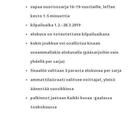
vapaa nuorisosarja 16–19-vuotiaille, leffan
kesto 1-5 minuuttia
kilpailuaika 1.2.–28.3.2019
elokuva on toteutettava kilpailuaikana
kukin joukkue voi osallistua kisaan
useammallakin elokuvalla (pääsarjoihin vain
yhdellä per sarja)
finaaliin valitaan 3 parasta elokuvaa per sarja
ammattilaisraati valitsee voittajat, yleisö
äänestää suosikkinsa
palkinnot jaetaan Kaikki kuvaa -gaalassa
toukokuussa