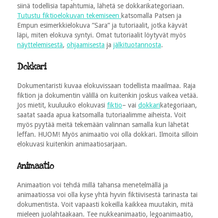
siinä todellisia tapahtumia, lähetä se dokkarikategoriaan.
Tutustu fiktioelokuvan tekemiseen
katsomalla Patsen ja
Empun esimerkkielokuva ”Sara” ja tutoriaalit, jotka käyvät
läpi, miten elokuva syntyi. Omat tutoriaalit löytyvät myös
näyttelemisestä
,
ohjaamisesta
ja
jälkituotannosta
.
Dokkari
Dokumentaristi kuvaa elokuvissaan todellista maailmaa. Raja
fiktion ja dokumentin välillä on kuitenkin joskus vaikea vetää.
Jos mietit, kuuluuko elokuvasi
fiktio
– vai
dokkari
kategoriaan,
saatat saada apua katsomalla tutoriaalimme aiheista. Voit
myös pyytää meitä tekemään valinnan samalla kun lähetät
leffan. HUOM! Myös animaatio voi olla dokkari. Ilmoita silloin
elokuvasi kuitenkin animaatiosarjaan.
Animaatio
Animaation voi tehdä millä tahansa menetelmällä ja
animaatiossa voi olla kyse yhtä hyvin fiktiivisestä tarinasta tai
dokumentista. Voit vapaasti kokeilla kaikkea muutakin, mitä
mieleen juolahtaakaan. Tee nukkeanimaatio, legoanimaatio,