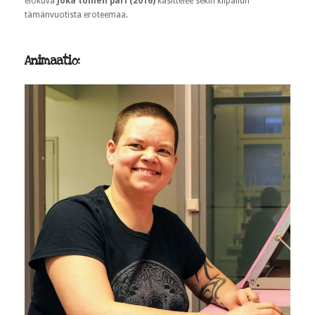
elokuva
Joka toinen pari (2016)
käsittelee sekin kilpailun
tämänvuotista eroteemaa.
Animaatio: