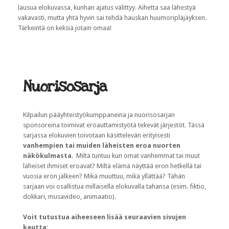
lausua elokuvassa
, kunhan ajatus välittyy. Aihetta saa lähestyä
vakavasti, mutta yhtä hyvin sai tehdä hauskan huumoripläjäyksen.
Tärkeintä on keksiä jotain omaa!
Nuorisosarja
Kilpailun pääyhteistyökumppaneina ja nuorisosarjan
sponsoreina toimivat eroauttamistyötä tekevät järjestöt. Tässä
sarjassa elokuvien toivotaan käsittelevän erityisesti
vanhempien tai muiden läheisten eroa nuorten
näkökulmasta
. Miltä tuntuu kun omat vanhemmat tai muut
läheiset ihmiset eroavat? Miltä elämä näyttää eron hetkellä tai
vuosia eron jälkeen? Mikä muuttuu, mikä yllättää? Tähän
sarjaan voi osallistua millaisella elokuvalla tahansa (esim. fiktio,
dokkari, musavideo, animaatio).
Voit tutustua aiheeseen lisää seuraavien sivujen
kautta: