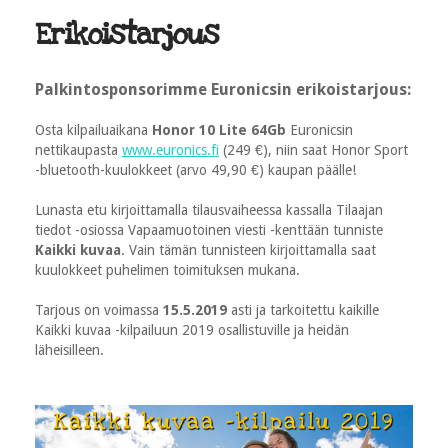
Erikoistarjous
Palkintosponsorimme Euronicsin erikoistarjous:
Osta kilpailuaikana
Honor 10 Lite 64Gb
Euronicsin
nettikaupasta
www.euronics.fi
(249 €), niin saat Honor Sport
-bluetooth-kuulokkeet (arvo 49,90 €) kaupan päälle!
Lunasta etu kirjoittamalla tilausvaiheessa kassalla Tilaajan
tiedot -osiossa Vapaamuotoinen viesti -kenttään tunniste
Kaikki kuvaa
. Vain tämän tunnisteen kirjoittamalla saat
kuulokkeet puhelimen toimituksen mukana.
Tarjous on voimassa
15.5.2019
asti ja tarkoitettu kaikille
Kaikki kuvaa -kilpailuun 2019 osallistuville ja heidän
läheisilleen.