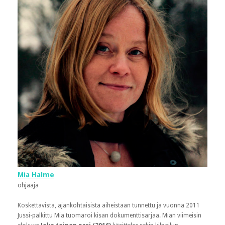
Mia Halme
ohjaaja
Koskettavista, ajankohtaisista aiheistaan tunnettu ja vuonna 2011
Jussi-palkittu Mia tuomaroi kisan dokumenttisarjaa. Mian viimeisin