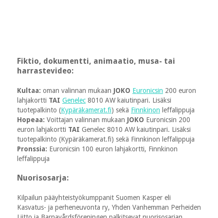
Fiktio, dokumentti, animaatio, musa- tai
harrastevideo:
Kultaa:
oman valinnan mukaan
JOKO
Euronicsin
200 euron
lahjakortti
TAI
Genelec
8010 AW kaiutinpari. Lisäksi
tuotepalkinto (
Kypäräkamerat.fi
) sekä
Finnkinon
leffalippuja
Hopeaa:
Voittajan valinnan mukaan
JOKO
Euronicsin 200
euron lahjakortti
TAI
Genelec 8010 AW kaiutinpari. Lisäksi
tuotepalkinto (Kypäräkamerat.fi) sekä Finnkinon leffalippuja
Pronssia:
Euronicsin 100 euron lahjakortti, Finnkinon
leffalippuja
Nuorisosarja:
Kilpailun pääyhteistyökumppanit Suomen Kasper eli
Kasvatus- ja perheneuvonta ry, Yhden Vanhemman Perheiden
Liitto ja Barnavårdsföreningen palkitsevat nuorisosarjan