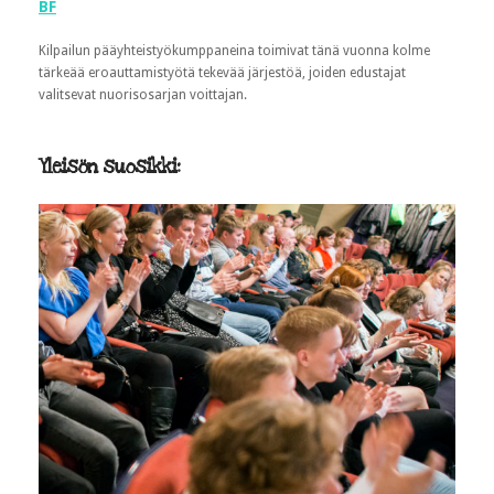
BF
Kilpailun pääyhteistyökumppaneina toimivat tänä vuonna kolme
tärkeää eroauttamistyötä tekevää järjestöä, joiden edustajat
valitsevat nuorisosarjan voittajan.
Yleisön suosikki: