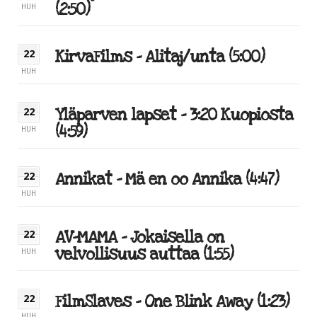
(2:50)
HUH
KirvaFilms – Alitaj/unta (5:00)
22
HUH
Yläparven lapset – 3:20 Kuopiosta
22
(4:59)
HUH
Annikat – Mä en oo Annika (4:47)
22
HUH
AV-MAMA – Jokaisella on
22
velvollisuus auttaa (1:55)
HUH
FilmSlaves – One Blink Away (1:23)
22
HUH