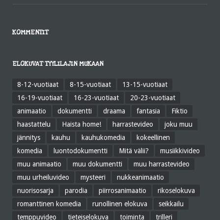
KOMMENTIT
ELOKUVAT TYYLILAJIN MUKAAN
8-12-vuotiaat
8-15-vuotiaat
13-15-vuotiaat
16-19-vuotiaat
16-23-vuotiaat
20-23-vuotiaat
animaatio
dokumentti
draama
fantasia
Fiktio
haastattelu
Haista home!
harrastevideo
joku muu
jännitys
kauhu
kauhukomedia
kokeellinen
komedia
luontodokumentti
Mitä välii?
musiikkivideo
muu animaatio
muu dokumentti
muu harrastevideo
muu urheiluvideo
mysteeri
nukkeanimaatio
nuorisosarja
parodia
piirrosanimaatio
rikoselokuva
romanttinen komedia
runollinen elokuva
seikkailu
temppuvideo
tieteiselokuva
toiminta
trilleri