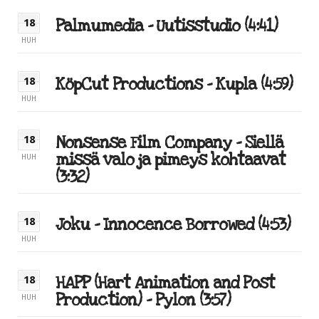
Palmumedia – Uutisstudio (4:41)
18
HUH
KöpCut Productions – Kupla (4:59)
18
HUH
Nonsense Film Company – Siellä
18
missä valo ja pimeys kohtaavat
HUH
(3:32)
Joku – Innocence Borrowed (4:53)
18
HUH
HAPP (Hart Animation and Post
18
Production) – Pylon (3:57)
HUH