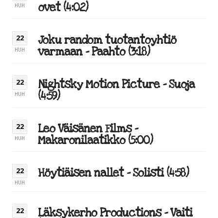
ovet (4:02)
HUH
Joku random tuotantoyhtiö
22
varmaan – Paahto (3:18)
HUH
Nightsky Motion Picture – Suoja
22
(4:59)
HUH
Leo Väisänen Films –
22
Makaronilaatikko (5:00)
HUH
Höytiäisen nallet – Solisti (4:58)
22
HUH
Läksykerho Productions – Vaiti
22