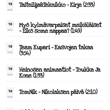
Taiteilija&Teknikko – Kirje (2:33)
18
HUH
Myö kylmävarpaiset meikäläiset
18
– Eikö some nappaa? (1:49)
HUH
Team Kupari – Kasvojen takaa
18
(3:54)
HUH
Heinosen animaatiot – Toukka Ja
18
Kone (1:33)
HUH
TomNik – Nikolaksen päivä (2:10)
18
HUH