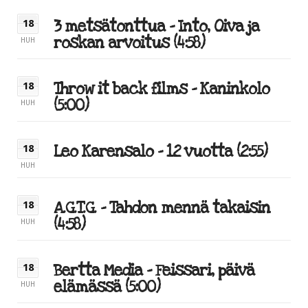
3 metsätonttua – Into, Oiva ja
18
roskan arvoitus (4:58)
HUH
Throw it back films – Kaninkolo
18
(5:00)
HUH
Leo Karensalo – 12 vuotta (2:55)
18
HUH
A.G.T.G. – Tahdon mennä takaisin
18
(4:58)
HUH
Bertta Media – Feissari, päivä
18
elämässä (5:00)
HUH