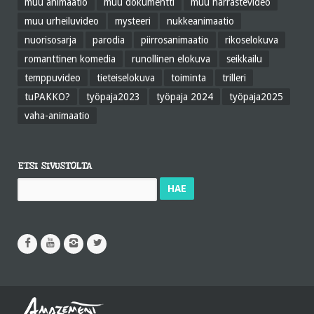
muu animaatio
muu dokumentti
muu harrastevideo
muu urheiluvideo
mysteeri
nukkeanimaatio
nuorisosarja
parodia
piirrosanimaatio
rikoselokuva
romanttinen komedia
runollinen elokuva
seikkailu
temppuvideo
tieteiselokuva
toiminta
trilleri
tuPAKKO?
työpaja2023
työpaja 2024
työpaja2025
vaha-animaatio
ETSI SIVUSTOLTA
Haku: