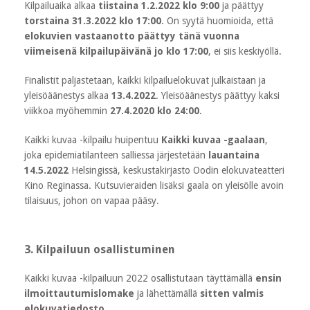
Kilpailuaika alkaa
tiistaina 1.2.2022 klo 9:00
ja päättyy
torstaina 31.3.2022 klo 17:00
. On syytä huomioida, että
elokuvien vastaanotto päättyy tänä vuonna
viimeisenä kilpailupäivänä jo klo 17:00
, ei siis keskiyöllä.
Finalistit paljastetaan, kaikki kilpailuelokuvat julkaistaan ja
yleisöäänestys alkaa
13.4.2022
. Yleisöäänestys päättyy kaksi
viikkoa myöhemmin
27.4.2020 klo 24:00
.
Kaikki kuvaa -kilpailu huipentuu
Kaikki kuvaa -gaalaan
,
joka epidemiatilanteen salliessa järjestetään
lauantaina
14.5.2022
Helsingissä, keskustakirjasto Oodin elokuvateatteri
Kino Reginassa. Kutsuvieraiden lisäksi gaala on yleisölle avoin
tilaisuus, johon on vapaa pääsy.
3. Kilpailuun osallistuminen
Kaikki kuvaa -kilpailuun 2022 osallistutaan täyttämällä
ensin
ilmoittautumislomake
ja lähettämällä
sitten valmis
elokuvatiedosto
.