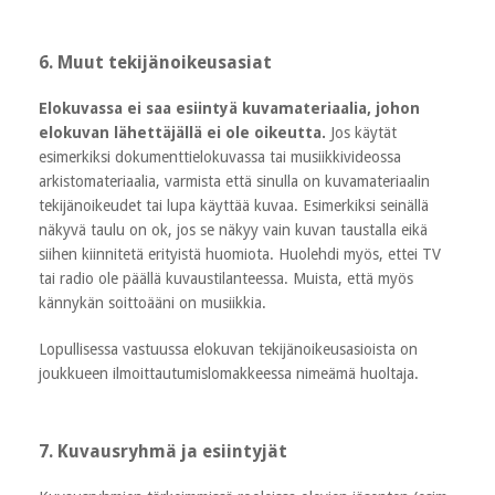
6. Muut tekijänoikeusasiat
Elokuvassa ei saa esiintyä kuvamateriaalia, johon
elokuvan lähettäjällä ei ole oikeutta.
Jos käytät
esimerkiksi dokumenttielokuvassa tai musiikkivideossa
arkistomateriaalia, varmista että sinulla on kuvamateriaalin
tekijänoikeudet tai lupa käyttää kuvaa. Esimerkiksi seinällä
näkyvä taulu on ok, jos se näkyy vain kuvan taustalla eikä
siihen kiinnitetä erityistä huomiota. Huolehdi myös, ettei TV
tai radio ole päällä kuvaustilanteessa. Muista, että myös
kännykän soittoääni on musiikkia.
Lopullisessa vastuussa elokuvan tekijänoikeusasioista on
joukkueen ilmoittautumislomakkeessa nimeämä huoltaja.
7. Kuvausryhmä ja esiintyjät