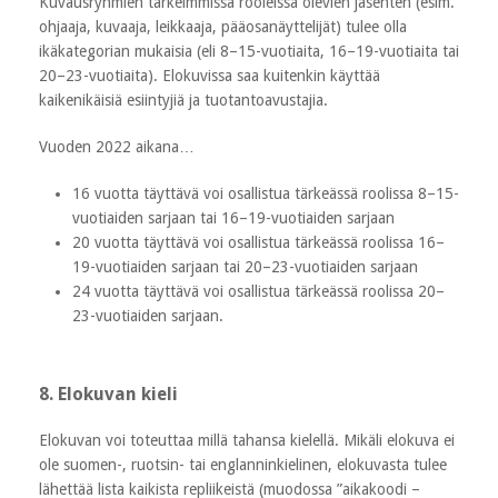
Kuvausryhmien tärkeimmissä rooleissa olevien jäsenten (esim.
ohjaaja, kuvaaja, leikkaaja, pääosanäyttelijät) tulee olla
ikäkategorian mukaisia (eli 8–15-vuotiaita, 16–19-vuotiaita tai
20–23-vuotiaita). Elokuvissa saa kuitenkin käyttää
kaikenikäisiä esiintyjiä ja tuotantoavustajia.
Vuoden 2022 aikana…
16 vuotta täyttävä voi osallistua tärkeässä roolissa 8–15-
vuotiaiden sarjaan tai 16–19-vuotiaiden sarjaan
20 vuotta täyttävä voi osallistua tärkeässä roolissa 16–
19-vuotiaiden sarjaan tai 20–23-vuotiaiden sarjaan
24 vuotta täyttävä voi osallistua tärkeässä roolissa 20–
23-vuotiaiden sarjaan.
8. Elokuvan kieli
Elokuvan voi toteuttaa millä tahansa kielellä. Mikäli elokuva ei
ole suomen-, ruotsin- tai englanninkielinen, elokuvasta tulee
lähettää lista kaikista repliikeistä (muodossa ”aikakoodi –