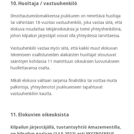
10. Huoltaja / vastuuhenkilö
Ilmoittautumislomakkeessa joukkueen on nimettävä huoltaja
tai vähintään 18-vuotias vastuuhenkilö, joka vastaa siitä, että
elokuva noudattaa tekijänoikeuksia ja toimii yhteyshenkilönä,
johon kilpailun järjestäjät voivat olla yhteydessä tarvittaessa.
Vastuuhenkilö vastaa myös siitä, että kaikki muut elokuvan
tekemiseen osallistuneiden alaikäisten huoltajat sitoutuvat
sääntöjen kohdassa 11 mainittuun oikeuksien luovutukseen
huollettavansa osalta.
Mikäli elokuva valitaan sarjansa finalistiksi tai voittaa muita
palkintoja, yhteydenotot joukkueeseen tapahtuvat
vastuuhenkilön kautta.
11. Elokuvien oikeuksista
Kilpailun järjestäjällä, tuotantoyhtiö Amazementilla,
on kilpailun gaalaan (14.5.2022) asti YKSINOIKEUS