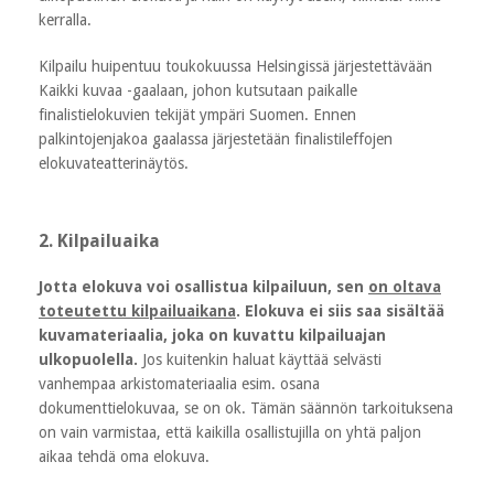
kerralla.
Kilpailu huipentuu toukokuussa Helsingissä järjestettävään
Kaikki kuvaa -gaalaan, johon kutsutaan paikalle
finalistielokuvien tekijät ympäri Suomen. Ennen
palkintojenjakoa gaalassa järjestetään finalistileffojen
elokuvateatterinäytös.
2. Kilpailuaika
Jotta elokuva voi osallistua kilpailuun, sen
on oltava
toteutettu kilpailuaikana
. Elokuva ei siis saa sisältää
kuvamateriaalia, joka on kuvattu kilpailuajan
ulkopuolella.
Jos kuitenkin haluat käyttää selvästi
vanhempaa arkistomateriaalia esim. osana
dokumenttielokuvaa, se on ok. Tämän säännön tarkoituksena
on vain varmistaa, että kaikilla osallistujilla on yhtä paljon
aikaa tehdä oma elokuva.