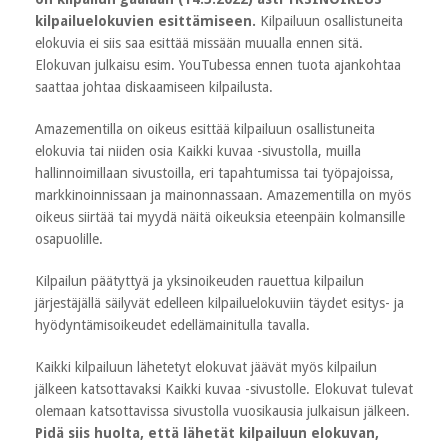
kilpailuelokuvien esittämiseen.
Kilpailuun osallistuneita
elokuvia ei siis saa esittää missään muualla ennen sitä.
Elokuvan julkaisu esim. YouTubessa ennen tuota ajankohtaa
saattaa johtaa diskaamiseen kilpailusta.
Amazementilla on oikeus esittää kilpailuun osallistuneita
elokuvia tai niiden osia Kaikki kuvaa -sivustolla, muilla
hallinnoimillaan sivustoilla, eri tapahtumissa tai työpajoissa,
markkinoinnissaan ja mainonnassaan. Amazementilla on myös
oikeus siirtää tai myydä näitä oikeuksia eteenpäin kolmansille
osapuolille.
Kilpailun päätyttyä ja yksinoikeuden rauettua kilpailun
järjestäjällä säilyvät edelleen kilpailuelokuviin täydet esitys- ja
hyödyntämisoikeudet edellämainitulla tavalla.
Kaikki kilpailuun lähetetyt elokuvat jäävät myös kilpailun
jälkeen katsottavaksi Kaikki kuvaa -sivustolle. Elokuvat tulevat
olemaan katsottavissa sivustolla vuosikausia julkaisun jälkeen.
Pidä siis huolta, että lähetät kilpailuun elokuvan,