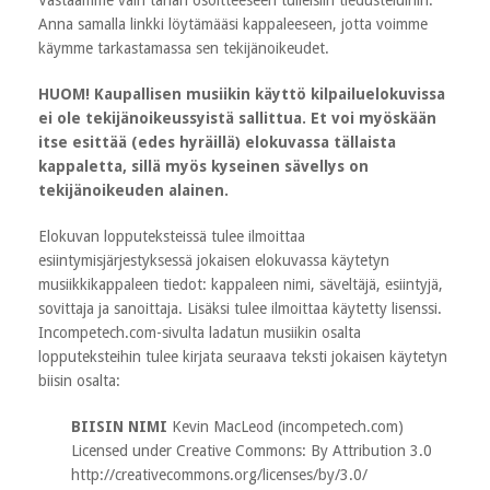
Anna samalla linkki löytämääsi kappaleeseen, jotta voimme
käymme tarkastamassa sen tekijänoikeudet.
HUOM! Kaupallisen musiikin käyttö kilpailuelokuvissa
ei ole tekijänoikeussyistä sallittua. Et voi myöskään
itse esittää (edes hyräillä) elokuvassa tällaista
kappaletta, sillä myös kyseinen sävellys on
tekijänoikeuden alainen.
Elokuvan lopputeksteissä tulee ilmoittaa
esiintymisjärjestyksessä jokaisen elokuvassa käytetyn
musiikkikappaleen tiedot: kappaleen nimi, säveltäjä, esiintyjä,
sovittaja ja sanoittaja. Lisäksi tulee ilmoittaa käytetty lisenssi.
Incompetech.com-sivulta ladatun musiikin osalta
lopputeksteihin tulee kirjata seuraava teksti jokaisen käytetyn
biisin osalta:
BIISIN NIMI
Kevin MacLeod (incompetech.com)
Licensed under Creative Commons: By Attribution 3.0
http://creativecommons.org/licenses/by/3.0/