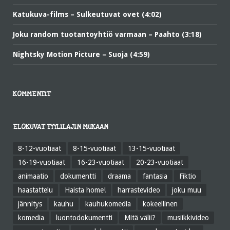
Katukuva-films – Sulkeutuvat ovet (4:02)
Joku random tuotantoyhtiö varmaan – Paahto (3:18)
Nightsky Motion Picture – Suoja (4:59)
KOMMENTIT
ELOKUVAT TYYLILAJIN MUKAAN
8-12-vuotiaat
8-15-vuotiaat
13-15-vuotiaat
16-19-vuotiaat
16-23-vuotiaat
20-23-vuotiaat
animaatio
dokumentti
draama
fantasia
Fiktio
haastattelu
Haista home!
harrastevideo
joku muu
jännitys
kauhu
kauhukomedia
kokeellinen
komedia
luontodokumentti
Mitä välii?
musiikkivideo