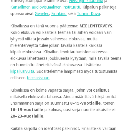
Yhteistyökumppaneitamme ovat
Helsingin kaupunki
ja
Kansallinen audiovisuaalinen instituutti
. Kilpailun palkintoja
sponsoroivat
Genelec
,
Finnkino
sekä
Tunnin Kuva
.
Kilpailussa on tänä vuonna pääteema:
MIELENTERVEYS
.
Koko elokuva voi käsitellä teemaa tai siihen voidaan vain
lyhyesti viitata jossain vaiheessa elokuvaa, mutta
mielenterveyttä tulee jollain tavalla käsitellä kaikissa
kilpailuelokuvissa. Kilpailun ilmoittautumislomakkeessa
elokuvaa lähettäessä joukkueelta kysytään, millä tavalla teema
on huomioitu lähetettävässä elokuvassa. Lisätietoa
kilpailusivulta
. Suosittelemme lämpimästi myös tutustumista
erilliseen
teemasivuun
.
Kilpailussa on kolme vapaata sarjaa, joihin voi osallistua
millaisella elokuvalla tahansa. Ainoa määrittävä tekijä on ikä.
Ensimmäinen sarja on suunnattu
8–15-vuotiaille
, toinen
16–19-vuotiaille
ja kolmas, uusi sarja nuorille aikuisille eli
20–23-vuotiaille
.
Kaikilla sarjoilla on identtiset palkinnot. Finalisteiksi valitaan