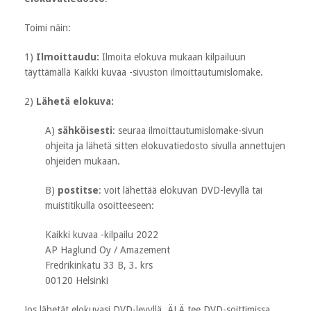
Toimi näin:
1)
Ilmoittaudu:
Ilmoita elokuva mukaan kilpailuun
täyttämällä Kaikki kuvaa -sivuston ilmoittautumislomake.
2)
Lähetä elokuva:
A)
sähköisesti
: seuraa ilmoittautumislomake-sivun
ohjeita ja lähetä sitten elokuvatiedosto sivulla annettujen
ohjeiden mukaan.
B)
postitse
: voit lähettää elokuvan DVD-levyllä tai
muistitikulla osoitteeseen:
Kaikki kuvaa -kilpailu 2022
AP Haglund Oy / Amazement
Fredrikinkatu 33 B, 3. krs
00120 Helsinki
Jos lähetät elokuvasi DVD-levyllä, ÄLÄ tee DVD-soittimissa