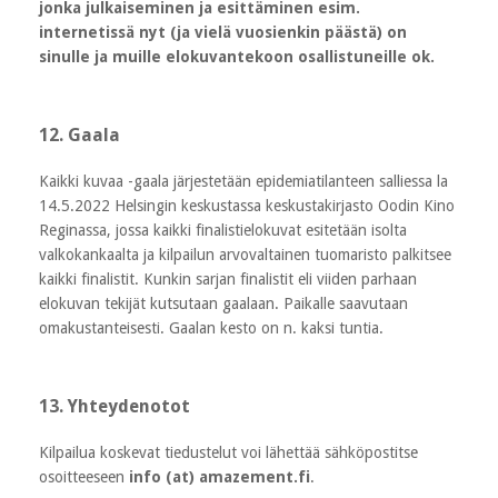
jonka julkaiseminen ja esittäminen esim.
internetissä nyt (ja vielä vuosienkin päästä) on
sinulle ja muille elokuvantekoon osallistuneille ok.
12. Gaala
Kaikki kuvaa -gaala järjestetään epidemiatilanteen salliessa la
14.5.2022 Helsingin keskustassa keskustakirjasto Oodin Kino
Reginassa, jossa kaikki finalistielokuvat esitetään isolta
valkokankaalta ja kilpailun arvovaltainen tuomaristo palkitsee
kaikki finalistit. Kunkin sarjan finalistit eli viiden parhaan
elokuvan tekijät kutsutaan gaalaan. Paikalle saavutaan
omakustanteisesti. Gaalan kesto on n. kaksi tuntia.
13. Yhteydenotot
Kilpailua koskevat tiedustelut voi lähettää sähköpostitse
osoitteeseen
info (at) amazement.fi
.