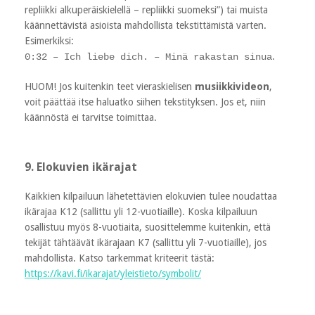
repliikki alkuperäiskielellä – repliikki suomeksi”) tai muista
käännettävistä asioista mahdollista tekstittämistä varten.
Esimerkiksi:
.
0:32 – Ich liebe dich. – Minä rakastan sinua
HUOM! Jos kuitenkin teet vieraskielisen
musiikkivideon
,
voit päättää itse haluatko siihen tekstityksen. Jos et, niin
käännöstä ei tarvitse toimittaa.
9. Elokuvien ikärajat
Kaikkien kilpailuun lähetettävien elokuvien tulee noudattaa
ikärajaa K12 (sallittu yli 12-vuotiaille). Koska kilpailuun
osallistuu myös 8-vuotiaita, suosittelemme kuitenkin, että
tekijät tähtäävät ikärajaan K7 (sallittu yli 7-vuotiaille), jos
mahdollista. Katso tarkemmat kriteerit tästä:
https://kavi.fi/ikarajat/yleistieto/symbolit/