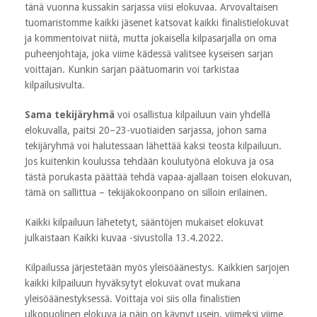
tänä vuonna kussakin sarjassa viisi elokuvaa. Arvovaltaisen
tuomaristomme kaikki jäsenet katsovat kaikki finalistielokuvat
ja kommentoivat niitä, mutta jokaisella kilpasarjalla on oma
puheenjohtaja, joka viime kädessä valitsee kyseisen sarjan
voittajan. Kunkin sarjan päätuomarin voi tarkistaa
kilpailusivulta.
Sama tekijäryhmä
voi osallistua kilpailuun vain yhdellä
elokuvalla, paitsi 20–23-vuotiaiden sarjassa, johon sama
tekijäryhmä voi halutessaan lähettää kaksi teosta kilpailuun.
Jos kuitenkin koulussa tehdään koulutyönä elokuva ja osa
tästä porukasta päättää tehdä vapaa-ajallaan toisen elokuvan,
tämä on sallittua – tekijäkokoonpano on silloin erilainen.
Kaikki kilpailuun lähetetyt, sääntöjen mukaiset elokuvat
julkaistaan Kaikki kuvaa -sivustolla 13.4.2022.
Kilpailussa järjestetään myös yleisöäänestys. Kaikkien sarjojen
kaikki kilpailuun hyväksytyt elokuvat ovat mukana
yleisöäänestyksessä. Voittaja voi siis olla finalistien
ulkopuolinen elokuva ja näin on käynyt usein, viimeksi viime