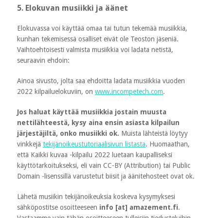
5. Elokuvan musiikki ja äänet
Elokuvassa voi käyttää omaa tai tutun tekemää musiikkia,
kunhan tekemisessä osalliset eivät ole Teoston jäseniä.
Vaihtoehtoisesti valmista musiikkia voi ladata netistä,
seuraavin ehdoin:
Ainoa sivusto, jolta saa ehdoitta ladata musiikkia vuoden
2022 kilpailuelokuviin, on
www.incompetech.com
.
Jos haluat käyttää musiikkia jostain muusta
nettilähteestä, kysy aina ensin asiasta kilpailun
järjestäjiltä, onko musiikki ok.
Muista lähteistä löytyy
vinkkejä
tekijänoikeustutoriaalisivun listasta
. Huomaathan,
että Kaikki kuvaa -kilpailu 2022 luetaan kaupalliseksi
käyttötarkoitukseksi, eli vain CC-BY (Attribution) tai Public
Domain -lisenssillä varustetut biisit ja äänitehosteet ovat ok.
Lähetä musiikin tekijänoikeuksia koskeva kysymyksesi
sähköpostitse osoitteeseen
info [at] amazement.fi
.
Vastaamme vain tähän osoitteeseen tulleisiin tiedusteluihin.