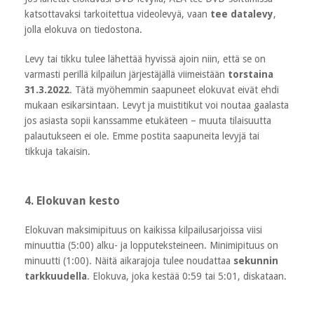
katsottavaksi tarkoitettua videolevyä, vaan
tee datalevy
,
jolla elokuva on tiedostona.
Levy tai tikku tulee lähettää hyvissä ajoin niin, että se on
varmasti perillä kilpailun järjestäjällä viimeistään
torstaina
31.3.2022
. Tätä myöhemmin saapuneet elokuvat eivät ehdi
mukaan esikarsintaan. Levyt ja muistitikut voi noutaa gaalasta
jos asiasta sopii kanssamme etukäteen – muuta tilaisuutta
palautukseen ei ole. Emme postita saapuneita levyjä tai
tikkuja takaisin.
4. Elokuvan kesto
Elokuvan maksimipituus on kaikissa kilpailusarjoissa viisi
minuuttia (5:00) alku- ja lopputeksteineen. Minimipituus on
minuutti (1:00). Näitä aikarajoja tulee noudattaa
sekunnin
tarkkuudella
. Elokuva, joka kestää 0:59 tai 5:01, diskataan.