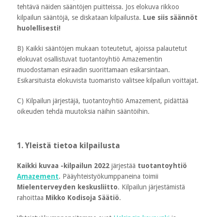
tehtävä näiden sääntöjen puitteissa. Jos elokuva rikkoo
kilpailun sääntöjä, se diskataan kilpailusta.
Lue siis säännöt
huolellisesti!
B) Kaikki sääntöjen mukaan toteutetut, ajoissa palautetut
elokuvat osallistuvat tuotantoyhtiö Amazementin
muodostaman esiraadin suorittamaan esikarsintaan.
Esikarsituista elokuvista tuomaristo valitsee kilpailun voittajat.
C) Kilpailun järjestäjä, tuotantoyhtiö Amazement, pidättää
oikeuden tehdä muutoksia näihin sääntöihin.
1. Yleistä tietoa kilpailusta
Kaikki kuvaa -kilpailun 2022
järjestää
tuotantoyhtiö
Amazement
. Pääyhteistyökumppaneina toimii
Mielenterveyden keskusliitto
. Kilpailun järjestämistä
rahoittaa
Mikko Kodisoja Säätiö
.