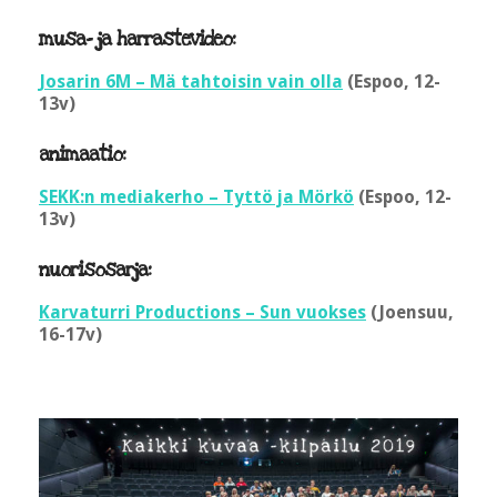
musa- ja harrastevideo:
Josarin 6M – Mä tahtoisin vain olla
(Espoo, 12-
13v)
animaatio:
SEKK:n mediakerho – Tyttö ja Mörkö
(Espoo, 12-
13v)
nuorisosarja:
Karvaturri Productions – Sun vuokses
(Joensuu,
16-17v)