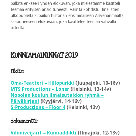
palkita erikseen yhden elokuvan, joka mielestämme käsitteli
teemaa erityisen ansioituneesti. Valinta kohdistui finalistien
ulkopuolelta kilpailun historian ensimmäiseen Ahvenanmaalta
saapuneeseen elokuvaan, joka käsittelee teemaa vahvalla
otteella.
KUNNIAMAININNAT 2019
fiktio:
Oma-Teatteri – Hillopurkki
(Juupajoki, 10-16v)
MTS Productions – Loner
(Helsinki, 13-14v)
Nopolan koulun ilmaisutaidon ryhmä –
Päiväkirjani
(Kyyjärvi, 14-16v)
S-Productions – Floor 4
(Helsinki, 13v)
dokumentti:
Vilimiveijarit – Kumiaddikti
(Ilmajoki, 12-13v)