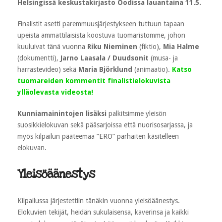
Helsingissä keskustakirjasto Oodissa lauantaina 11.5.
Finalistit asetti paremmuusjärjestykseen tuttuun tapaan
upeista ammattilaisista koostuva tuomaristomme, johon
kuuluivat tänä vuonna
Riku Nieminen
(fiktio),
Mia Halme
(dokumentti),
Jarno Laasala / Duudsonit
(musa- ja
harrastevideo) sekä
Maria Björklund
(animaatio).
Katso
tuomareiden kommentit finalistielokuvista
ylläolevasta videosta!
Kunniamainintojen lisäksi
palkitsimme yleisön
suosikkielokuvan sekä pääsarjoissa että nuorisosarjassa, ja
myös kilpailun pääteemaa ”ERO” parhaiten käsitelleen
elokuvan.
Yleisöäänestys
Kilpailussa järjestettiin tänäkin vuonna yleisöäänestys.
Elokuvien tekijät, heidän sukulaisensa, kaverinsa ja kaikki