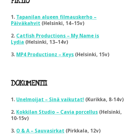
FIKTIO
1.
Tapanilan alueen filmauskerho –
Päiväkahvit
(Helsinki, 14–15v)
2.
Catfish Productions – My Name is
Lydia
(Helsinki, 13–14v)
3.
MP4 Productionz – Keys
(Helsinki, 15v)
DOKUMENTTI
1.
Unelmoijat – Sinä vaikutat!
(Kurikka, 8-14v)
2.
Kokkilan Studio – Cavia porcellus
(Helsinki,
10-15v)
3.
O & A – Sauvasirkat
(Pirkkala, 12v)