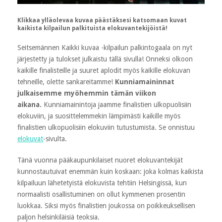
Klikkaa ylläolevaa kuvaa päästäksesi katsomaan kuvat
kaikista kilpailun palkituista elokuvantekijöistä!
Seitsemännen Kaikki kuvaa -kilpailun palkintogaala on nyt
järjestetty ja tulokset julkaistu tällä sivulla! Onneksi olkoon
kaikille finalisteille ja suuret aplodit myös kaikille elokuvan
tehneille, olette sankareitamme!
Kunniamaininnat
julkaisemme myöhemmin tämän viikon
aikana.
Kunniamainintoja jaamme finalistien ulkopuolisiin
elokuviin, ja suosittelemmekin lämpimästi kaikille myös
finalistien ulkopuolisiin elokuviin tutustumista. Se onnistuu
elokuvat
-sivulta.
Tänä vuonna pääkaupunkilaiset nuoret elokuvantekijät
kunnostautuivat enemmän kuin koskaan: joka kolmas kaikista
kilpailuun lähetetyistä elokuvista tehtiin Helsingissä, kun
normaalisti osallistuminen on ollut kymmenen prosentin
luokkaa. Siksi myös finalistien joukossa on poikkeuksellisen
paljon helsinkiläisiä teoksia.