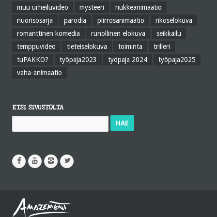
muu urheiluvideo
mysteeri
nukkeanimaatio
nuorisosarja
parodia
piirrosanimaatio
rikoselokuva
romanttinen komedia
runollinen elokuva
seikkailu
temppuvideo
tieteiselokuva
toiminta
trilleri
tuPAKKO?
työpaja2023
työpaja 2024
työpaja2025
vaha-animaatio
ETSI SIVUSTOLTA
Haku: