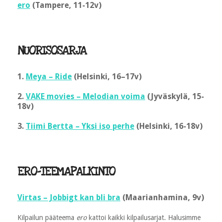
ero
(Tampere, 11-12v)
NUORISOSARJA
1.
Meya – Ride
(Helsinki, 16–17v)
2.
VAKE movies – Melodian voima
(Jyväskylä, 15-
18v)
3.
Tiimi Bertta – Yksi iso perhe
(Helsinki, 16-18v)
ERO-TEEMAPALKINTO
Virtas – Jobbigt kan bli bra
(Maarianhamina, 9v)
Kilpailun pääteema
ero
kattoi kaikki kilpailusarjat. Halusimme