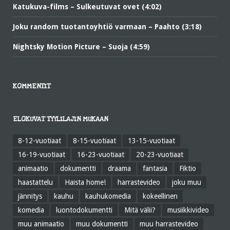
Katukuva-films – Sulkeutuvat ovet (4:02)
Joku random tuotantoyhtiö varmaan – Paahto (3:18)
Nightsky Motion Picture – Suoja (4:59)
KOMMENTIT
ELOKUVAT TYYLILAJIN MUKAAN
8-12-vuotiaat
8-15-vuotiaat
13-15-vuotiaat
16-19-vuotiaat
16-23-vuotiaat
20-23-vuotiaat
animaatio
dokumentti
draama
fantasia
Fiktio
haastattelu
Haista home!
harrastevideo
joku muu
jännitys
kauhu
kauhukomedia
kokeellinen
komedia
luontodokumentti
Mitä välii?
musiikkivideo
muu animaatio
muu dokumentti
muu harrastevideo