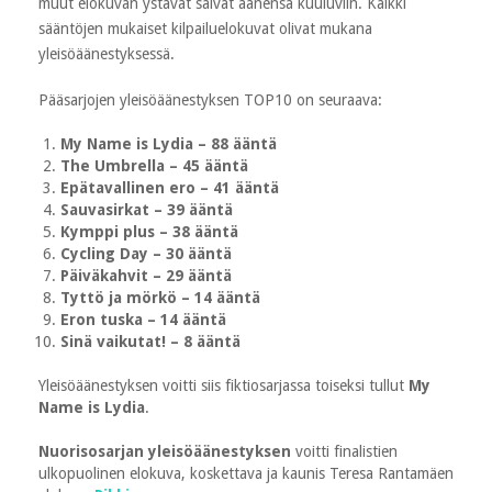
muut elokuvan ystävät saivat äänensä kuuluviin. Kaikki
sääntöjen mukaiset kilpailuelokuvat olivat mukana
yleisöäänestyksessä.
Pääsarjojen yleisöäänestyksen TOP10 on seuraava:
My Name is Lydia – 88 ääntä
The Umbrella – 45 ääntä
Epätavallinen ero – 41 ääntä
Sauvasirkat – 39 ääntä
Kymppi plus – 38 ääntä
Cycling Day – 30 ääntä
Päiväkahvit – 29 ääntä
Tyttö ja mörkö – 14 ääntä
Eron tuska – 14 ääntä
Sinä vaikutat! – 8 ääntä
Yleisöäänestyksen voitti siis fiktiosarjassa toiseksi tullut
My
Name is Lydia
.
Nuorisosarjan yleisöäänestyksen
voitti finalistien
ulkopuolinen elokuva, koskettava ja kaunis Teresa Rantamäen