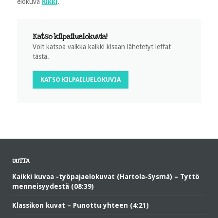
elokuva
Rikki
.
Katso kilpailuelokuvia!
Voit katsoa vaikka kaikki kisaan lähetetyt leffat
tästä.
KATSO KILPAILUELOKUVIA
UUTTA
Kaikki kuvaa -työpajaelokuvat (Hartola-Sysmä) – Tyttö
menneisyydestä (08:39)
Klassikon kuvat – Punottu yhteen (4:21)