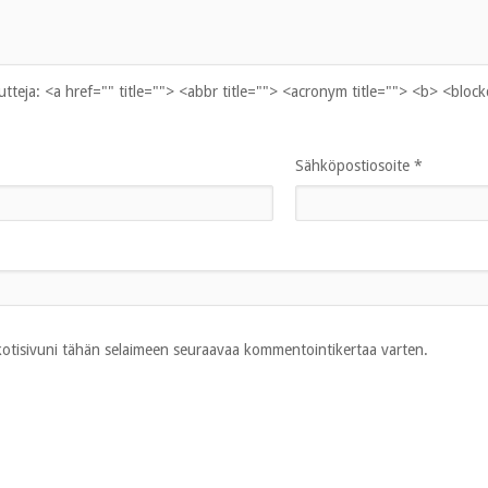
uutteja:
<a href="" title=""> <abbr title=""> <acronym title=""> <b> <bloc
Sähköpostiosoite
*
 kotisivuni tähän selaimeen seuraavaa kommentointikertaa varten.