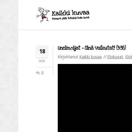
Unelmoijat – Sinä vaikutat! (3:38)
18
Kirjoittanut
Kaikki kuvaa
Elokuvat
,
Elo
HUH
0