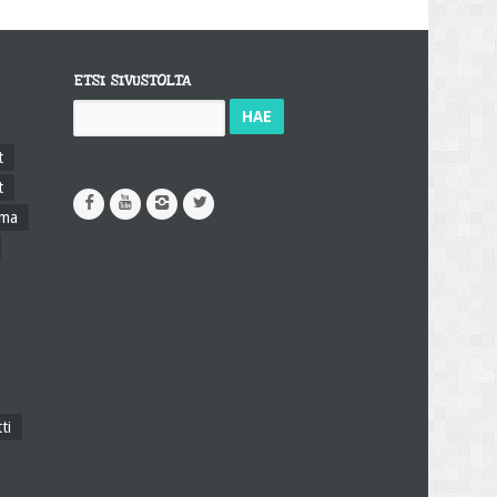
ETSI SIVUSTOLTA
Haku:
t
t
ama
ti