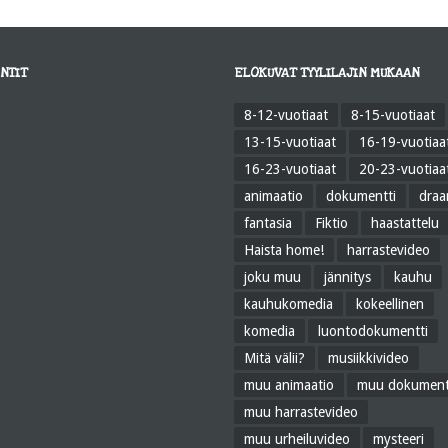
NTIT
ELOKUVAT TYYLILAJIN MUKAAN
8-12-vuotiaat
8-15-vuotiaat
13-15-vuotiaat
16-19-vuotiaa
16-23-vuotiaat
20-23-vuotiaa
animaatio
dokumentti
dra
fantasia
Fiktio
haastattelu
Haista home!
harrastevideo
joku muu
jännitys
kauhu
kauhukomedia
kokeellinen
komedia
luontodokumentti
Mitä välii?
musiikkivideo
muu animaatio
muu dokument
muu harrastevideo
muu urheiluvideo
mysteeri