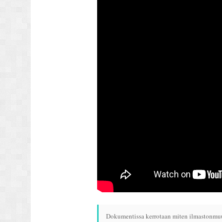
Dokumentissa kerrotaan miten ilmastonmuuto