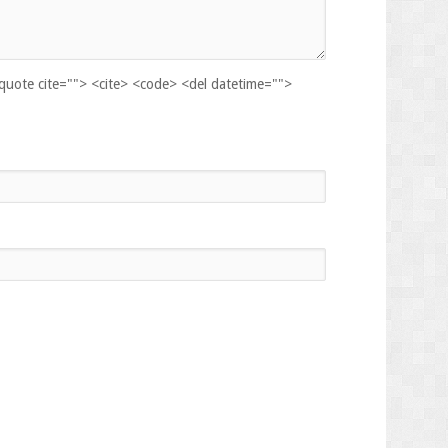
kquote cite=""> <cite> <code> <del datetime="">