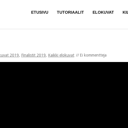
ETUSIVU
TUTORIAALIT
ELOKUVAT
KI
kuvat 2019
,
Finalistit 2019
,
Kaikki elokuvat
Ei kommentteja