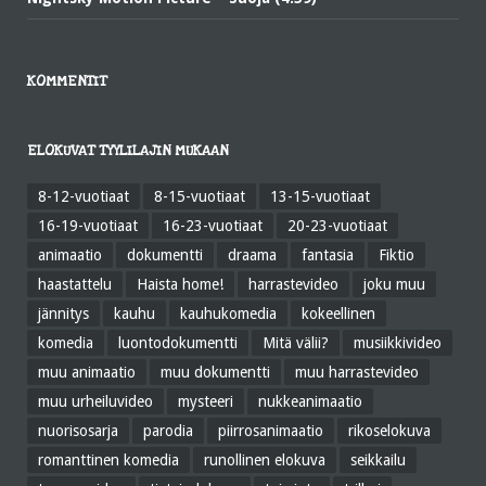
KOMMENTIT
ELOKUVAT TYYLILAJIN MUKAAN
8-12-vuotiaat
8-15-vuotiaat
13-15-vuotiaat
16-19-vuotiaat
16-23-vuotiaat
20-23-vuotiaat
animaatio
dokumentti
draama
fantasia
Fiktio
haastattelu
Haista home!
harrastevideo
joku muu
jännitys
kauhu
kauhukomedia
kokeellinen
komedia
luontodokumentti
Mitä välii?
musiikkivideo
muu animaatio
muu dokumentti
muu harrastevideo
muu urheiluvideo
mysteeri
nukkeanimaatio
nuorisosarja
parodia
piirrosanimaatio
rikoselokuva
romanttinen komedia
runollinen elokuva
seikkailu