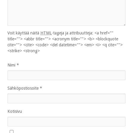
Voit käyttää näitä
HTML
-tageja ja attribuutteja:
<a href=""
title=""> <abbr title=""> <acronym title=""> <b> <blockquote
cite=""> <cite> <code> <del datetime=""> <em> <i> <q cite="">
<strike> <strong>
Nimi
*
Sähköpostiosoite
*
Kotisivu