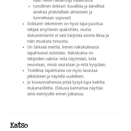
vaan tekee havaintoja maailmasta
runollinen dokkari: kuvallisia ja äänellisiä
aineksia yhdistellään aiheeseen ja
tunnelmaan sopivasti
Dokkarin tekeminen on hyvä tapa puuttua
tekijää ärsyttäviin epäkohtiin, mutta
dokumentaristi ei saisi kärjistää asioita liikaa ja
näin muokata totuutta.
On tärkeää miettiä, kenen näkökulmasta
tapahtumat esitetään. Näkökulma on
tekijöiden valinta: mitä näytetään, ketä
seurataan, missä seurataan ja mitä kysytään.
Todellisia tapahtumia voi myös lavastaa
jälkikäteen ja näytellä uudelleen.
Jo kuvausvaiheessa pitää kysyä lupa kaikilta
mukanaolleilta. Elokuva kannattaa näyttää
siinä esiintyville ennen julkaisua.
Katso