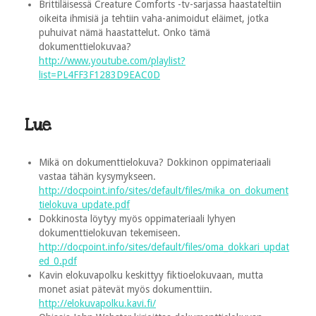
Brittiläisessä Creature Comforts -tv-sarjassa haastateltiin
oikeita ihmisiä ja tehtiin vaha-animoidut eläimet, jotka
puhuivat nämä haastattelut. Onko tämä
dokumenttielokuvaa?
http://www.youtube.com/playlist?
list=PL4FF3F1283D9EAC0D
Lue
Mikä on dokumenttielokuva? Dokkinon oppimateriaali
vastaa tähän kysymykseen.
http://docpoint.info/sites/default/files/mika_on_dokument
tielokuva_update.pdf
Dokkinosta löytyy myös oppimateriaali lyhyen
dokumenttielokuvan tekemiseen.
http://docpoint.info/sites/default/files/oma_dokkari_updat
ed_0.pdf
Kavin elokuvapolku keskittyy fiktioelokuvaan, mutta
monet asiat pätevät myös dokumenttiin.
http://elokuvapolku.kavi.fi/