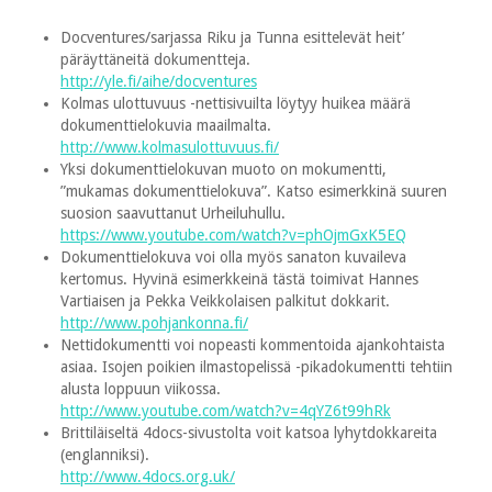
Docventures/sarjassa Riku ja Tunna esittelevät heit’
päräyttäneitä dokumentteja.
http://yle.fi/aihe/docventures
Kolmas ulottuvuus -nettisivuilta löytyy huikea määrä
dokumenttielokuvia maailmalta.
http://www.kolmasulottuvuus.fi/
Yksi dokumenttielokuvan muoto on mokumentti,
”mukamas dokumenttielokuva”. Katso esimerkkinä suuren
suosion saavuttanut Urheiluhullu.
https://www.youtube.com/watch?v=phOjmGxK5EQ
Dokumenttielokuva voi olla myös sanaton kuvaileva
kertomus. Hyvinä esimerkkeinä tästä toimivat Hannes
Vartiaisen ja Pekka Veikkolaisen palkitut dokkarit.
http://www.pohjankonna.fi/
Nettidokumentti voi nopeasti kommentoida ajankohtaista
asiaa. Isojen poikien ilmastopelissä -pikadokumentti tehtiin
alusta loppuun viikossa.
http://www.youtube.com/watch?v=4qYZ6t99hRk
Brittiläiseltä 4docs-sivustolta voit katsoa lyhytdokkareita
(englanniksi).
http://www.4docs.org.uk/