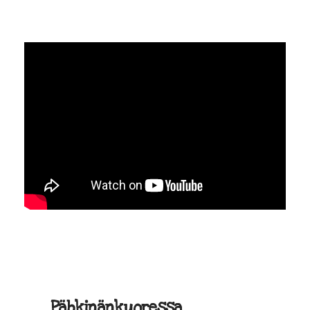
Pähkinänkuoressa