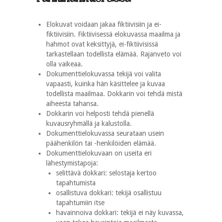
Elokuvat voidaan jakaa fiktiivisiin ja ei-
fiktiivisiin. Fiktiivisessä elokuvassa maailma ja
hahmot ovat keksittyjä, ei-fiktiivisissä
tarkastellaan todellista elämää. Rajanveto voi
olla vaikeaa.
Dokumenttielokuvassa tekijä voi valita
vapaasti, kuinka hän käsittelee ja kuvaa
todellista maailmaa. Dokkarin voi tehdä mistä
aiheesta tahansa.
Dokkarin voi helposti tehdä pienellä
kuvausryhmällä ja kalustolla.
Dokumenttielokuvassa seurataan usein
päähenkilön tai -henkilöiden elämää.
Dokumenttielokuvaan on useita eri
lähestymistapoja:
selittävä dokkari: selostaja kertoo
tapahtumista
osallistuva dokkari: tekijä osallistuu
tapahtumiin itse
havainnoiva dokkari: tekijä ei näy kuvassa,