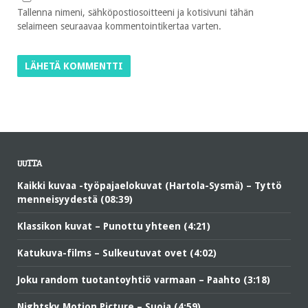
Tallenna nimeni, sähköpostiosoitteeni ja kotisivuni tähän
selaimeen seuraavaa kommentointikertaa varten.
UUTTA
Kaikki kuvaa -työpajaelokuvat (Hartola-Sysmä) – Tyttö
menneisyydestä (08:39)
Klassikon kuvat – Punottu yhteen (4:21)
Katukuva-films – Sulkeutuvat ovet (4:02)
Joku random tuotantoyhtiö varmaan – Paahto (3:18)
Nightsky Motion Picture – Suoja (4:59)