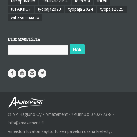
temppuvideo
tieteiselokuva
toiminta
trilleri
tuPAKKO?
työpaja2023
työpaja 2024
työpaja2025
vaha-animaatio
ETSI SIVUSTOLTA
Haku:
© AP Haglund Oy / Amazement · Y-tunnus: 0702973-8 ·
info@amazement.fi
Aineiston luvaton käyttö toisen palvelun osana kielletty.