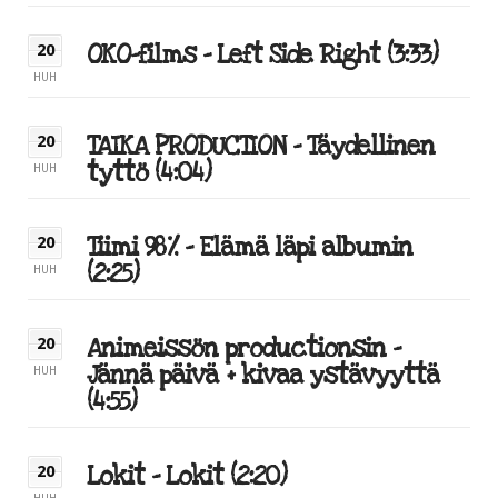
OKO-films – Left Side Right (3:33)
20
HUH
TAIKA PRODUCTION – Täydellinen
20
tyttö (4:04)
HUH
Tiimi 98% – Elämä läpi albumin
20
(2:25)
HUH
Animeissön productionsin –
20
Jännä päivä + kivaa ystävyyttä
HUH
(4:55)
Lokit – Lokit (2:20)
20