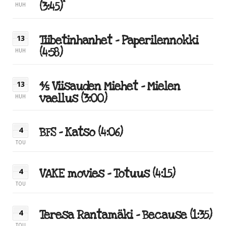
(3:45)
HUH
Tiibetinhanhet – Paperilennokki
13
(4:58)
HUH
⅘ Viisauden Miehet – Mielen
13
vaellus (3:00)
HUH
BFS – Katso (4:06)
4
TOU
VAKE movies – Totuus (4:15)
4
TOU
Teresa Rantamäki – Because (1:35)
4
TOU