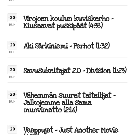
HUH
Virojoen koulun kuviskerho –
20
Kiusaavat pussipäät (4:38)
HUH
Aki Särkiniemi – Perhot (1:32)
20
HUH
Savusukeltajat 2.0 – Division (1:23)
20
HUH
Vähemmän suuret taiteilijat –
20
Jalkojemme alla sama
HUH
muovimatto (2:16)
Vaappujat – Just Another Movie
20