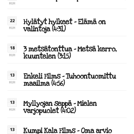
HUH
Hylätyt hylkeet – Elämä on
22
valintoja (4:31)
HUH
3 metsätonttua – Metsä kerro,
18
kuuntelen (3:15)
HUH
Enkeli Films – Tuhoontuomittu
13
maailma (4:56)
HUH
Myllyojan seppä – Mielen
13
varjopuolet (4:02)
HUH
Kumpi Kala Films – Oma arvio
13