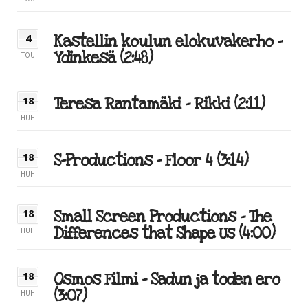
Kastellin koulun elokuvakerho –
4
Ydinkesä (2:48)
TOU
Teresa Rantamäki – Rikki (2:11)
18
HUH
S-Productions – Floor 4 (3:14)
18
HUH
Small Screen Productions – The
18
Differences that Shape Us (4:00)
HUH
Osmos Filmi – Sadun ja toden ero
18
(3:07)
HUH