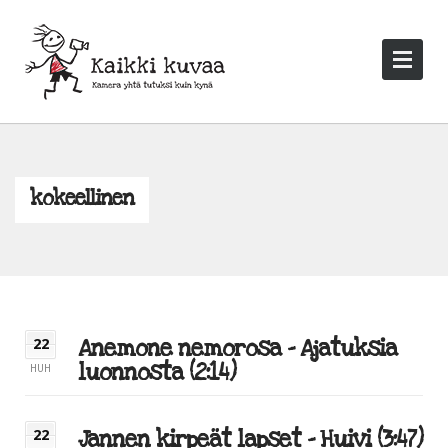
kokeellinen
Anemone nemorosa – Ajatuksia
22
luonnosta (2:14)
HUH
Jannen kirpeät lapset – Huivi (3:47)
22