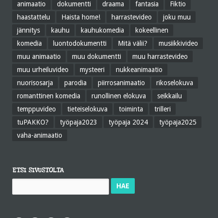
animaatio
dokumentti
draama
fantasia
Fiktio
haastattelu
Haista home!
harrastevideo
joku muu
jännitys
kauhu
kauhukomedia
kokeellinen
komedia
luontodokumentti
Mitä välii?
musiikkivideo
muu animaatio
muu dokumentti
muu harrastevideo
muu urheiluvideo
mysteeri
nukkeanimaatio
nuorisosarja
parodia
piirrosanimaatio
rikoselokuva
romanttinen komedia
runollinen elokuva
seikkailu
temppuvideo
tieteiselokuva
toiminta
trilleri
tuPAKKO?
työpaja2023
työpaja 2024
työpaja2025
vaha-animaatio
ETSI SIVUSTOLTA
Haku: