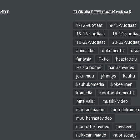
NTIT
ELOKUVAT TYYLILAJIN MUKAAN
8-12-vuotiaat
8-15-vuotiaat
13-15-vuotiaat
16-19-vuotiaa
16-23-vuotiaat
20-23-vuotiaa
animaatio
dokumentti
dra
fantasia
Fiktio
haastattelu
Haista home!
harrastevideo
joku muu
jännitys
kauhu
kauhukomedia
kokeellinen
komedia
luontodokumentti
Mitä välii?
musiikkivideo
muu animaatio
muu dokument
muu harrastevideo
muu urheiluvideo
mysteeri
nukkeanimaatio
nuorisosarja