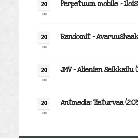
Perpetuum mobile – Iloist
20
HUH
Randomit – Avaruushaaksi
20
HUH
JMV – Alienien seikkailu (
20
HUH
Antmedia: Tieturvaa (2:03
20
HUH