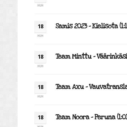
HUH
Samis 2023 – Kielisota (1:1
18
HUH
Team Minttu – Väärinkäsit
18
HUH
Team Axu – Vauvatranslaa
18
HUH
Team Noora – Peruna (1:0
18
HUH