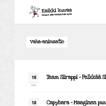
vaha-animaatio
Team Siirappi – Pelkkää Sii
18
HUH
Capybara – Maaginen puu 
18