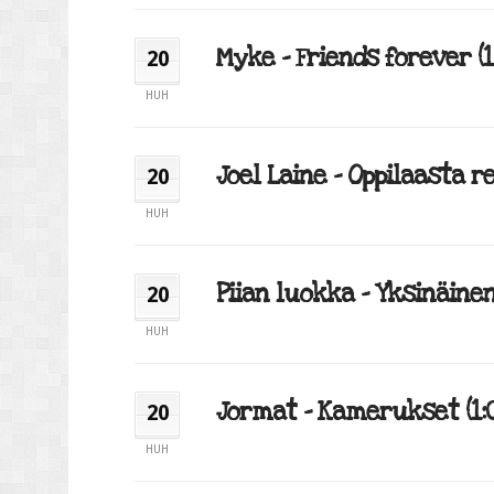
Myke – Friends forever (1:
20
HUH
Joel Laine – Oppilaasta re
20
HUH
Piian luokka – Yksinäinen
20
HUH
Jormat – Kamerukset (1:0
20
HUH