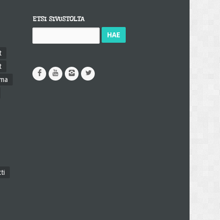
ETSI SIVUSTOLTA
Haku:
t
t
ama
ti