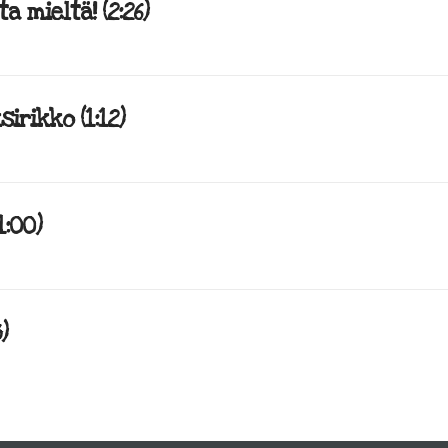
a mieltä! (2:26)
rikko (1:12)
1:00)
)