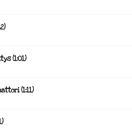
2)
ys (1:01)
ttori (1:11)
1)