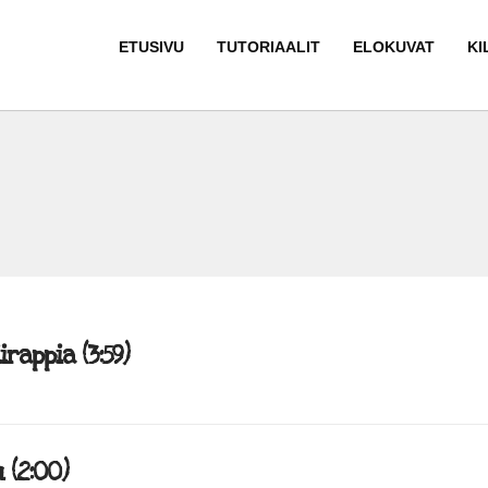
ETUSIVU
TUTORIAALIT
ELOKUVAT
KI
rappia (3:59)
(2:00)