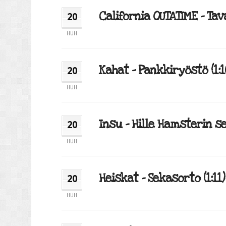
California OUTATIME – Tav
20
HUH
Kahat – Pankkiryöstö (1:1
20
HUH
Insu – Hille Hamsterin se
20
HUH
Heiskat – Sekasorto (1:11)
20
HUH