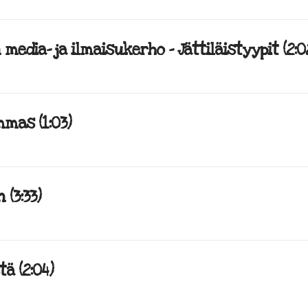
 media- ja ilmaisukerho – Jättiläistyypit (2:0
mmas (1:03)
(3:33)
ä (2:04)