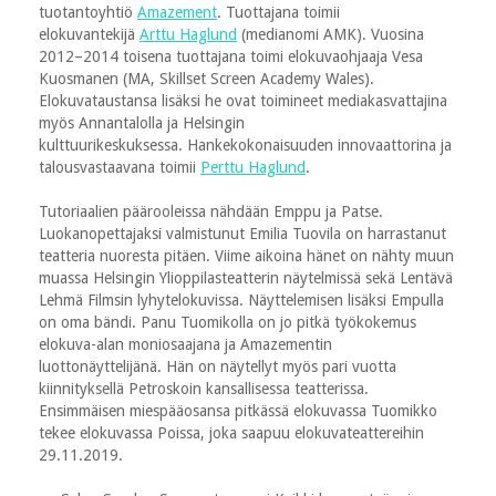
tuotantoyhtiö
Amazement
. Tuottajana toimii
elokuvantekijä
Arttu Haglund
(medianomi AMK). Vuosina
2012–2014 toisena tuottajana toimi elokuvaohjaaja Vesa
Kuosmanen (MA, Skillset Screen Academy Wales).
Elokuvataustansa lisäksi he ovat toimineet mediakasvattajina
myös Annantalolla ja Helsingin
kulttuurikeskuksessa. Hankekokonaisuuden innovaattorina ja
talousvastaavana toimii
Perttu Haglund
.
Tutoriaalien päärooleissa nähdään Emppu ja Patse.
Luokanopettajaksi valmistunut Emilia Tuovila on harrastanut
teatteria nuoresta pitäen. Viime aikoina hänet on nähty muun
muassa Helsingin Ylioppilasteatterin näytelmissä sekä Lentävä
Lehmä Filmsin lyhytelokuvissa. Näyttelemisen lisäksi Empulla
on oma bändi. Panu Tuomikolla on jo pitkä työkokemus
elokuva-alan moniosaajana ja Amazementin
luottonäyttelijänä. Hän on näytellyt myös pari vuotta
kiinnityksellä Petroskoin kansallisessa teatterissa.
Ensimmäisen miespääosansa pitkässä elokuvassa Tuomikko
tekee elokuvassa Poissa, joka saapuu elokuvateattereihin
29.11.2019.