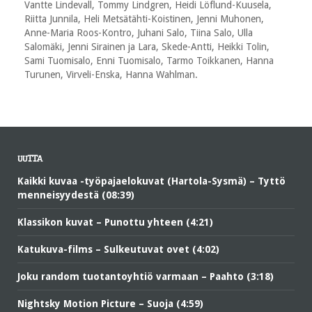
Vantte Lindevall, Tommy Lindgren, Heidi Löflund-Kuusela,
Riitta Junnila, Heli Metsätähti-Koistinen, Jenni Muhonen,
Anne-Maria Roos-Kontro, Juhani Salo, Tiina Salo, Ulla
Salomäki, Jenni Sirainen ja Lara, Skede-Antti, Heikki Tolin,
Sami Tuomisalo, Enni Tuomisalo, Tarmo Toikkanen, Hanna
Turunen, Virveli-Enska, Hanna Wahlman.
UUTTA
Kaikki kuvaa -työpajaelokuvat (Hartola-Sysmä) – Tyttö
menneisyydestä (08:39)
Klassikon kuvat – Punottu yhteen (4:21)
Katukuva-films – Sulkeutuvat ovet (4:02)
Joku random tuotantoyhtiö varmaan – Paahto (3:18)
Nightsky Motion Picture – Suoja (4:59)