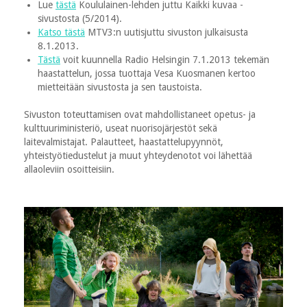
Lue
tästä
Koululainen-lehden juttu Kaikki kuvaa -
sivustosta (5/2014).
Katso tästä
MTV3:n uutisjuttu sivuston julkaisusta
8.1.2013.
Tästä
voit kuunnella Radio Helsingin 7.1.2013 tekemän
haastattelun, jossa tuottaja Vesa Kuosmanen kertoo
mietteitään sivustosta ja sen taustoista.
Sivuston toteuttamisen ovat mahdollistaneet opetus- ja
kulttuuriministeriö, useat nuorisojärjestöt sekä
laitevalmistajat. Palautteet, haastattelupyynnöt,
yhteistyötiedustelut ja muut yhteydenotot voi lähettää
allaoleviin osoitteisiin.