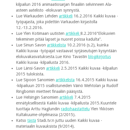
kilpailun 2016 animaatiosarjan finaaliin selvinneen Ala-
asteen aatelisto -elokuvan synnystä.
Lue Warkauden Lehden
artikkeli
16.2.2016 Kaikki kuvaa -
työpajasta, joka pidettiin Varkauden kirjastolla
12.-13.2.2016.
Lue Ylen Kotimaan uutisten
artikkeli
8.2.2016″Elokuvien
tekeminen pitää lapset ja nuoret poissa kadulta”.
Lue Sinun Savon
artikkelista
10.2.2016 (s.2), kuinka
Kaikki kuvaa -työpajat vastaavat syrjäseutujen kysyntään
elokuvakasvatuksesta.Lue Kino Tavastin
blogikirjoitus
Kaikki kuvaa -kilpailusta 2016.
Lue Länsi-Savon
artikkeli
2.5.2015 Kaikki kuvaa -kilpailun
2015 tuloksista.
Lue Sipoon Sanomien
artikkelista
16.4.2015 Kaikki kuvaa
-kilpailuun 2015 osallistuneiden Väinö Mehtolan ja Rudolf
Ringbomin mietteet finaaliin pääsystä.
Lue Helsingin Sanomien
artikkeli
7.4.2015
ennätyksellisestä Kaikki kuvaa -kilpailusta 2015.Kuuntele
tuottaja Arttu Haglundin
radiohaastattelu
Ylen Ykkösen
Kultakuume-ohjelmassa (2/2015).
Katso
tästä
Stadi.tv:n juttu uuden Kaikki kuvaa -
materiaalin kuvauksista (9/2014).