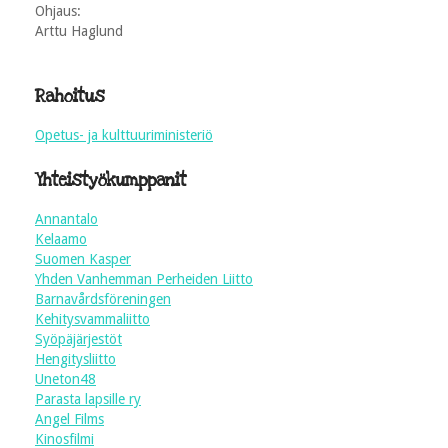
Ohjaus:
Arttu Haglund
Rahoitus
Opetus- ja kulttuuriministeriö
Yhteistyökumppanit
Annantalo
Kelaamo
Suomen Kasper
Yhden Vanhemman Perheiden Liitto
Barnavårdsföreningen
Kehitysvammaliitto
Syöpäjärjestöt
Hengitysliitto
Uneton48
Parasta lapsille ry
Angel Films
Kinosfilmi