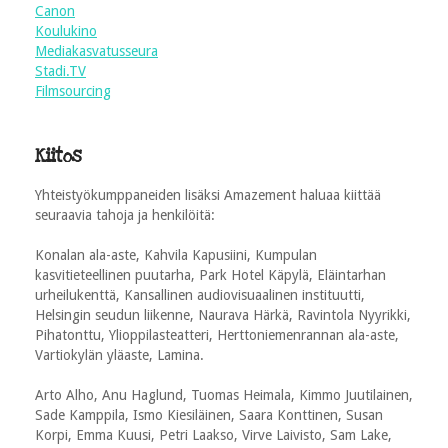
Canon
Koulukino
Mediakasvatusseura
Stadi.TV
Filmsourcing
Kiitos
Yhteistyökumppaneiden lisäksi Amazement haluaa kiittää
seuraavia tahoja ja henkilöitä:
Konalan ala-aste, Kahvila Kapusiini, Kumpulan
kasvitieteellinen puutarha, Park Hotel Käpylä, Eläintarhan
urheilukenttä, Kansallinen audiovisuaalinen instituutti,
Helsingin seudun liikenne, Naurava Härkä, Ravintola Nyyrikki,
Pihatonttu, Ylioppilasteatteri, Herttoniemenrannan ala-aste,
Vartiokylän yläaste, Lamina.
Arto Alho, Anu Haglund, Tuomas Heimala, Kimmo Juutilainen,
Sade Kamppila, Ismo Kiesiläinen, Saara Konttinen, Susan
Korpi, Emma Kuusi, Petri Laakso, Virve Laivisto, Sam Lake,