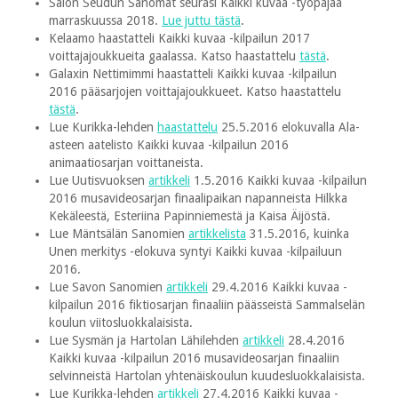
Salon Seudun Sanomat seurasi Kaikki kuvaa -työpajaa
marraskuussa 2018.
Lue juttu tästä
.
Kelaamo haastatteli Kaikki kuvaa -kilpailun 2017
voittajajoukkueita gaalassa. Katso haastattelu
tästä
.
Galaxin Nettimimmi haastatteli Kaikki kuvaa -kilpailun
2016 pääsarjojen voittajajoukkueet. Katso haastattelu
tästä
.
Lue Kurikka-lehden
haastattelu
25.5.2016 elokuvalla Ala-
asteen aatelisto Kaikki kuvaa -kilpailun 2016
animaatiosarjan voittaneista.
Lue Uutisvuoksen
artikkeli
1.5.2016 Kaikki kuvaa -kilpailun
2016 musavideosarjan finaalipaikan napanneista Hilkka
Kekäleestä, Esteriina Papinniemestä ja Kaisa Äijöstä.
Lue Mäntsälän Sanomien
artikkelista
31.5.2016, kuinka
Unen merkitys -elokuva syntyi Kaikki kuvaa -kilpailuun
2016.
Lue Savon Sanomien
artikkeli
29.4.2016 Kaikki kuvaa -
kilpailun 2016 fiktiosarjan finaaliin päässeistä Sammalselän
koulun viitosluokkalaisista.
Lue Sysmän ja Hartolan Lähilehden
artikkeli
28.4.2016
Kaikki kuvaa -kilpailun 2016 musavideosarjan finaaliin
selvinneistä Hartolan yhtenäiskoulun kuudesluokkalaisista.
Lue Kurikka-lehden
artikkeli
27.4.2016 Kaikki kuvaa -