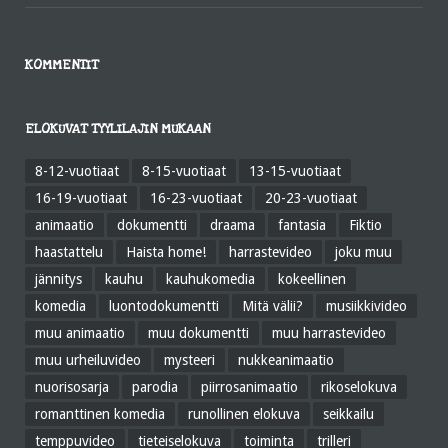
KOMMENTIT
ELOKUVAT TYYLILAJIN MUKAAN
8-12-vuotiaat
8-15-vuotiaat
13-15-vuotiaat
16-19-vuotiaat
16-23-vuotiaat
20-23-vuotiaat
animaatio
dokumentti
draama
fantasia
Fiktio
haastattelu
Haista home!
harrastevideo
joku muu
jännitys
kauhu
kauhukomedia
kokeellinen
komedia
luontodokumentti
Mitä välii?
musiikkivideo
muu animaatio
muu dokumentti
muu harrastevideo
muu urheiluvideo
mysteeri
nukkeanimaatio
nuorisosarja
parodia
piirrosanimaatio
rikoselokuva
romanttinen komedia
runollinen elokuva
seikkailu
temppuvideo
tieteiselokuva
toiminta
trilleri