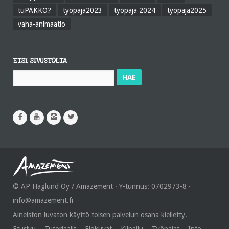
tuPAKKO?
työpaja2023
työpaja 2024
työpaja2025
vaha-animaatio
ETSI SIVUSTOLTA
Haku:
© AP Haglund Oy / Amazement · Y-tunnus: 0702973-8 ·
info@amazement.fi
Aineiston luvaton käyttö toisen palvelun osana kielletty.