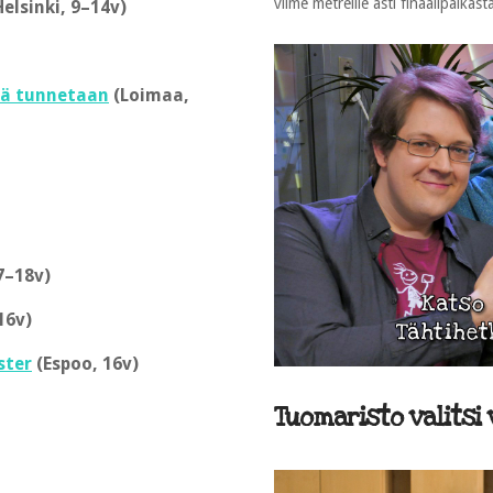
viime metreille asti finaalipaikast
elsinki, 9–14v)
vä tunnetaan
(Loimaa,
7–18v)
16v)
ster
(Espoo, 16v)
Tuomaristo valitsi 