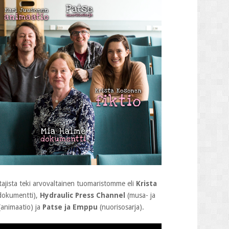
ttajista teki arvovaltainen tuomaristomme eli
Krista
dokumentti),
Hydraulic Press Channel
(musa- ja
animaatio) ja
Patse ja Emppu
(nuorisosarja).