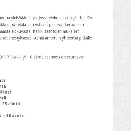
vuonna yleisöäänestys, jossa elokuvien tekijät, heidän
kaikki muut elokuvan ystävät pääsivät kertomaan
haasta elokuvasta. Kaikki sääntöjen mukaiset
leisöäänestyksessä. Ääniä annettiin yhteensä pitkälle
OP17 (kaikki yli 10 ääntä saaneet) on seuraava:
ntä
ntä
 ääntä
ntä
– 35 ääntä
d – 28 ääntä