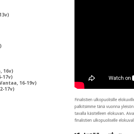
13v)
)
, 16v)
6-17v)
Vantaa, 16-19v)
2-17v)
Finalistien ulkopuolisille elokuv
palkitsimme tänä vuonna yleisön
tavalla käsitelleen elokuvan. A
finalistien ulkopuoliselle elokuval