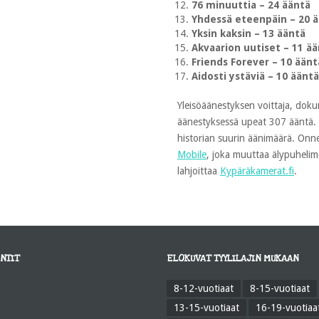
76 minuuttia – 24 ääntä
Yhdessä eteenpäin – 20 
Yksin kaksin – 13 ääntä
Akvaarion uutiset – 11 ä
Friends Forever – 10 äänt
Aidosti ystäviä – 10 ääntä
Yleisöäänestyksen voittaja, dokum
äänestyksessä upeat 307 ääntä. 
historian suurin äänimäärä. Onnea
Mobile
, joka muuttaa älypuheli
lahjoittaa
Kypäräkamerat.fi
.
NTIT
ELOKUVAT TYYLILAJIN MUKAAN
8-12-vuotiaat
8-15-vuotiaat
13-15-vuotiaat
16-19-vuotiaa