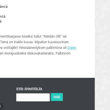
ääntä
äntä
ä
enttisarjassa toiseksi tullut ”Meidän Olli” sai
Tämä on Kaikki kuvaa -kilpailun kuusivuotisen
 voittajille! Yleisöäänestyksen palkintona oli
Osmo
men monipuoliseksi elokuvakameraksi. Palkinnon
ETSI SIVUSTOLTA
Haku:
t