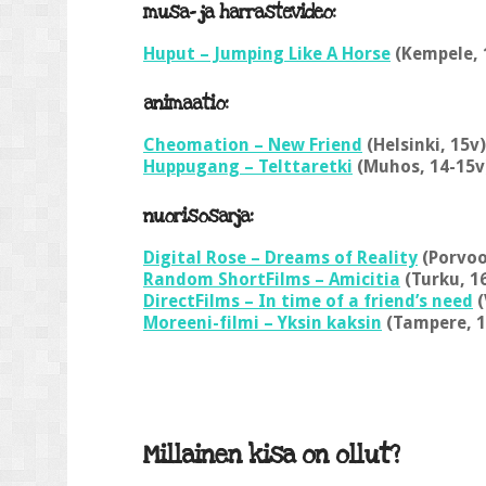
musa- ja harrastevideo:
Huput – Jumping Like A Horse
(Kempele, 
animaatio:
Cheomation – New Friend
(Helsinki, 15v)
Huppugang – Telttaretki
(Muhos, 14-15v
nuorisosarja:
Digital Rose – Dreams of Reality
(Porvoo
Random ShortFilms – Amicitia
(Turku, 1
DirectFilms – In time of a friend’s need
(
Moreeni-filmi – Yksin kaksin
(Tampere, 1
Millainen kisa on ollut?