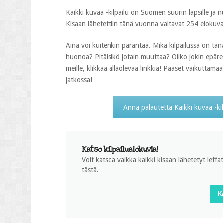
Kaikki kuvaa -kilpailu on Suomen suurin lapsille ja n
Kisaan lähetettiin tänä vuonna valtavat 254 elokuvaa. 
Aina voi kuitenkin parantaa. Mikä kilpailussa on tä
huonoa? Pitäisikö jotain muuttaa? Oliko jokin epäre
meille, klikkaa allaolevaa linkkiä! Pääset vaikuttam
jatkossa!
Anna palautetta Kaikki kuvaa -ki
Katso kilpailuelokuvia!
Voit katsoa vaikka kaikki kisaan lähetetyt leffat
tästä.
K