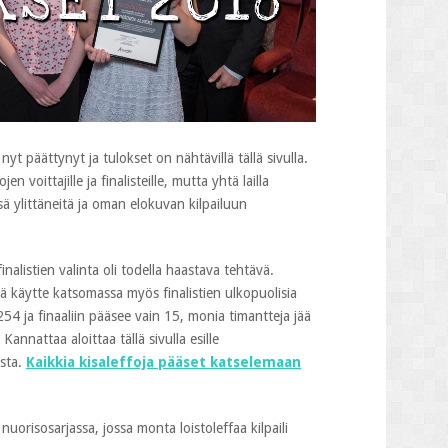
yt päättynyt ja tulokset on nähtävillä tällä sivulla.
n voittajille ja finalisteille, mutta yhtä lailla
ä ylittäneitä ja oman elokuvan kilpailuun
finalistien valinta oli todella haastava tehtävä.
 käytte katsomassa myös finalistien ulkopuolisia
54 ja finaaliin pääsee vain 15, monia timantteja jää
Kannattaa aloittaa tällä sivulla esille
sta.
Kaikkia kisaleffoja pääset katselemaan
 nuorisosarjassa, jossa monta loistoleffaa kilpaili