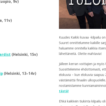
uopio, 9v)
a, 11v)
Kuudes Kaikki kuvaa -kilpailu on n
Suuret onnittelumme kaikille sarjoje
haluamme onnitella kaikkia itsens
lähettäneitä. Olette mahtavia!
ardist
(Helsinki, 15v)
Jälleen kerran voittajien ja myös 
Suosittelemme ehdottomasti, että
ip
(Helsinki, 13–14v)
elokuvia – kun elokuvia saapuu 2
väistämättä finaalin ulkopuolelle. 
nostamistamme kunniamaininnoi
tästä!
Ehkä kaikkein tiukinta kilpailu oli