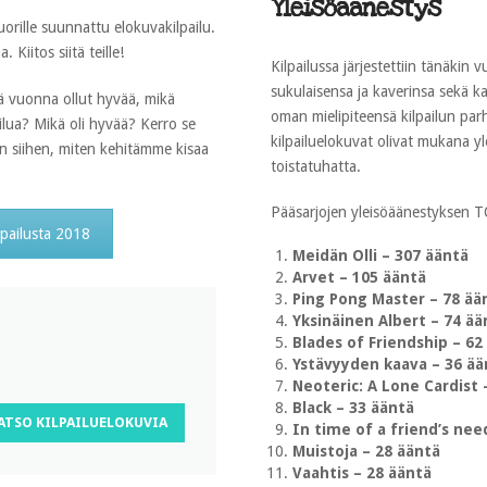
Yleisöäänestys
uorille suunnattu elokuvakilpailu.
Kiitos siitä teille!
Kilpailussa järjestettiin tänäkin 
sukulaisensa ja kaverinsa sekä 
nä vuonna ollut hyvää, mikä
oman mielipiteensä kilpailun par
ilua? Mikä oli hyvää? Kerro se
kilpailuelokuvat olivat mukana y
aan siihen, miten kehitämme kisaa
toistatuhatta.
Pääsarjojen yleisöäänestyksen T
lpailusta 2018
Meidän Olli – 307 ääntä
Arvet – 105 ääntä
Ping Pong Master – 78 ää
Yksinäinen Albert – 74 ää
Blades of Friendship – 62
Ystävyyden kaava – 36 ää
Neoteric: A Lone Cardist 
Black – 33 ääntä
ATSO KILPAILUELOKUVIA
In time of a friend’s nee
Muistoja – 28 ääntä
Vaahtis – 28 ääntä