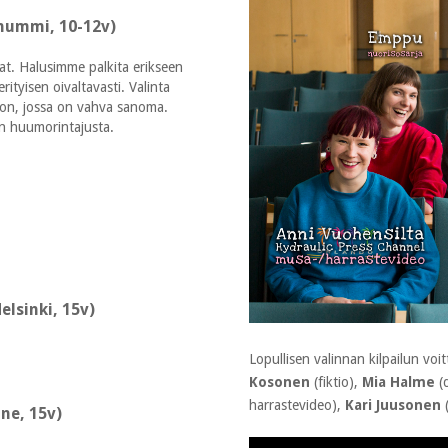
nummi, 10-12v)
rjat. Halusimme palkita erikseen
ityisen oivaltavasti. Valinta
oon, jossa on vahva sanoma.
än huumorintajusta.
elsinki, 15v)
Lopullisen valinnan kilpailun voi
Kosonen
(fiktio),
Mia Halme
(
harrastevideo),
Kari Juusonen
(
ne, 15v)