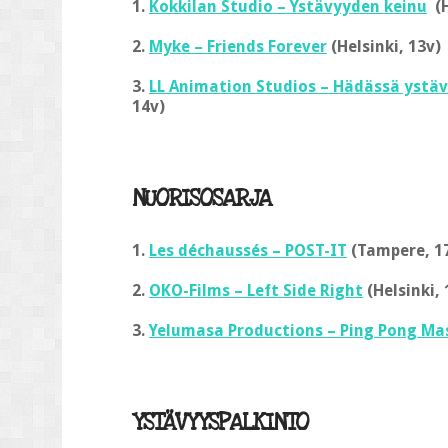
1.
Kokkilan Studio – Ystävyyden keinu
(H
2.
Myke – Friends Forever
(Helsinki, 13v)
3.
LL Animation Studios – Hädässä ystä
14v)
NUORISOSARJA
1.
Les déchaussés – POST-IT
(Tampere, 1
2.
OKO-Films – Left Side Right
(Helsinki, 
3.
Yelumasa Productions – Ping Pong Ma
YSTÄVYYSPALKINTO