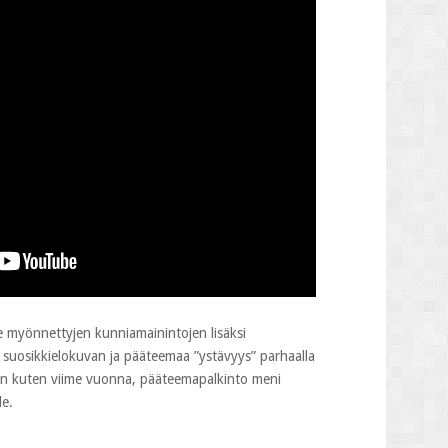
ille myönnettyjen kunniamainintojen lisäksi
 suosikkielokuvan ja pääteemaa ”ystävyys” parhaalla
ivan kuten viime vuonna, pääteemapalkinto meni
le.