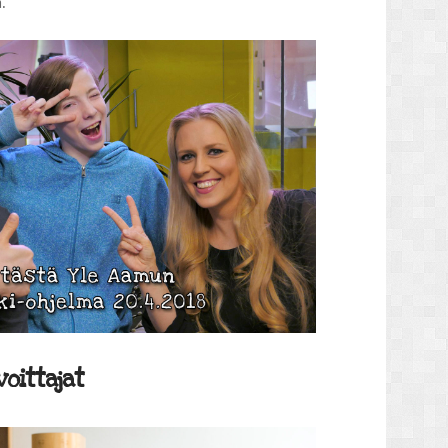
a.
voittajat