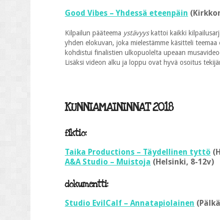
Good Vibes – Yhdessä eteenpäin
(Kirkko
Kilpailun pääteema
ystävyys
kattoi kaikki kilpailusa
yhden elokuvan, joka mielestämme käsitteli teemaa er
kohdistui finalistien ulkopuolelta upeaan musavide
Lisäksi videon alku ja loppu ovat hyvä osoitus tekij
KUNNIAMAININNAT 2018
fiktio:
Taika Productions – Täydellinen tyttö
(H
A&A Studio – Muistoja
(Helsinki, 8-12v)
dokumentti:
Studio EvilCalf – Annatapiolainen
(Pälkä