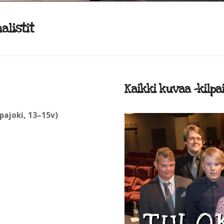
alistit
Kaikki kuvaa -kilpai
pajoki, 13–15v)