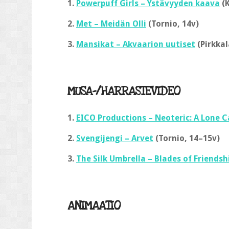
1.
Powerpuff Girls – Ystävyyden kaava
(K
2.
Met – Meidän Olli
(Tornio, 14v)
3.
Mansikat – Akvaarion uutiset
(Pirkkal
MUSA-/HARRASTEVIDEO
1.
EICO Productions – Neoteric: A Lone C
2.
Svengijengi – Arvet
(Tornio, 14–15v)
3.
The Silk Umbrella – Blades of Friendsh
ANIMAATIO