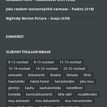
Joku random tuotantoyhtiö varmaan – Paahto (3:18)
Nightsky Motion Picture – Suoja (4:59)
KOMMENTIT
ELOKUVAT TYYLILAJIN MUKAAN
8-12-vuotiaat
8-15-vuotiaat
13-15-vuotiaat
16-19-vuotiaat
16-23-vuotiaat
20-23-vuotiaat
animaatio
dokumentti
draama
fantasia
Fiktio
haastattelu
Haista home!
harrastevideo
joku muu
jännitys
kauhu
kauhukomedia
kokeellinen
komedia
luontodokumentti
Mitä välii?
musiikkivideo
muu animaatio
muu dokumentti
muu harrastevideo