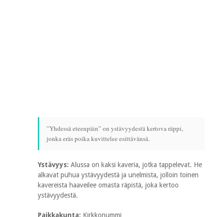
”Yhdessä eteenpäin” on ystävyydestä kertova räppi,
jonka eräs poika kuvittelee esittävänsä.
Ystävyys:
Alussa on kaksi kaveria, jotka tappelevat. He
alkavat puhua ystävyydestä ja unelmista, jolloin toinen
kavereista haaveilee omasta räpistä, joka kertoo
ystävyydestä.
Paikkakunta:
Kirkkonummi