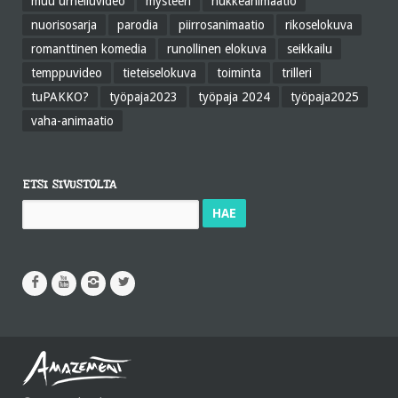
muu urheiluvideo
mysteeri
nukkeanimaatio
nuorisosarja
parodia
piirrosanimaatio
rikoselokuva
romanttinen komedia
runollinen elokuva
seikkailu
temppuvideo
tieteiselokuva
toiminta
trilleri
tuPAKKO?
työpaja2023
työpaja 2024
työpaja2025
vaha-animaatio
ETSI SIVUSTOLTA
Haku: