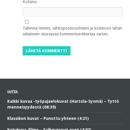
Kotisivu
Tallenna nimeni, sähköpostiosoitteeni ja kotisivuni tähän
selaimeen seuraavaa kommentointikertaa varten.
UUTTA
Kaikki kuvaa -työpajaelokuvat (Hartola-Sysmä) – Tyttö
menneisyydestä (08:39)
Klassikon kuvat – Punottu yhteen (4:21)
Katukuva-films – Sulkeutuvat ovet (4:02)