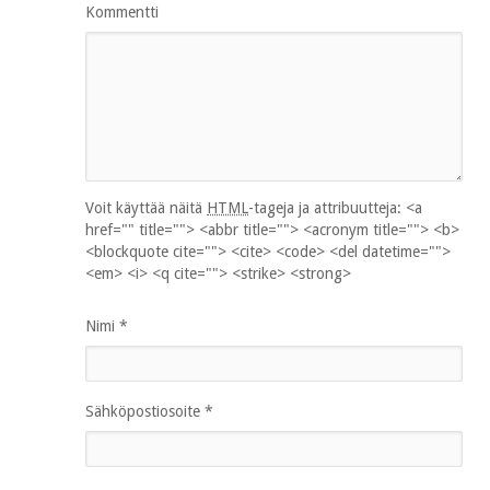
Kommentti
Voit käyttää näitä
HTML
-tageja ja attribuutteja:
<a
href="" title=""> <abbr title=""> <acronym title=""> <b>
<blockquote cite=""> <cite> <code> <del datetime="">
<em> <i> <q cite=""> <strike> <strong>
Nimi
*
Sähköpostiosoite
*