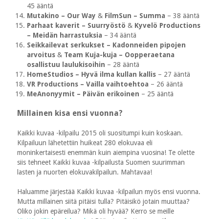
45 ääntä
Mutakino – Our Way
&
FilmSun – Summa
– 38 ääntä
Parhaat kaverit – Suurryöstö
&
Kyvelö Productions
– Meidän harrastuksia
– 34 ääntä
Seikkailevat serkukset – Kadonneiden pipojen
arvoitus
&
Team Kuja-kuja – Oopperaetana
osallistuu laulukisoihin
– 28 ääntä
HomeStudios – Hyvä ilma kullan kallis
– 27 ääntä
VR Productions – Vailla vaihtoehtoa
– 26 ääntä
MeAnonyymit – Päivän erikoinen
– 25 ääntä
Millainen kisa ensi vuonna?
Kaikki kuvaa -kilpailu 2015 oli suositumpi kuin koskaan.
Kilpailuun lähetettiin huikeat 280 elokuvaa eli
moninkertaisesti enemmän kuin aiempina vuosina! Te olette
siis tehneet Kaikki kuvaa -kilpailusta Suomen suurimman
lasten ja nuorten elokuvakilpailun. Mahtavaa!
Haluamme järjestää Kaikki kuvaa -kilpailun myös ensi vuonna.
Mutta millainen siitä pitäisi tulla? Pitäisikö jotain muuttaa?
Oliko jokin epäreilua? Mikä oli hyvää? Kerro se meille