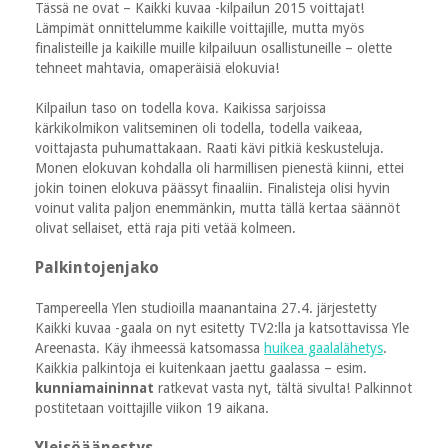
Tässä ne ovat – Kaikki kuvaa -kilpailun 2015 voittajat!
Lämpimät onnittelumme kaikille voittajille, mutta myös
finalisteille ja kaikille muille kilpailuun osallistuneille – olette
tehneet mahtavia, omaperäisiä elokuvia!
Kilpailun taso on todella kova. Kaikissa sarjoissa
kärkikolmikon valitseminen oli todella, todella vaikeaa,
voittajasta puhumattakaan. Raati kävi pitkiä keskusteluja.
Monen elokuvan kohdalla oli harmillisen pienestä kiinni, ettei
jokin toinen elokuva päässyt finaaliin. Finalisteja olisi hyvin
voinut valita paljon enemmänkin, mutta tällä kertaa säännöt
olivat sellaiset, että raja piti vetää kolmeen.
Palkintojenjako
Tampereella Ylen studioilla maanantaina 27.4. järjestetty
Kaikki kuvaa -gaala on nyt esitetty TV2:lla ja katsottavissa Yle
Areenasta. Käy ihmeessä katsomassa
huikea gaalalähetys
.
Kaikkia palkintoja ei kuitenkaan jaettu gaalassa – esim.
kunniamaininnat
ratkevat vasta nyt, tältä sivulta! Palkinnot
postitetaan voittajille viikon 19 aikana.
Yleisöäänestys