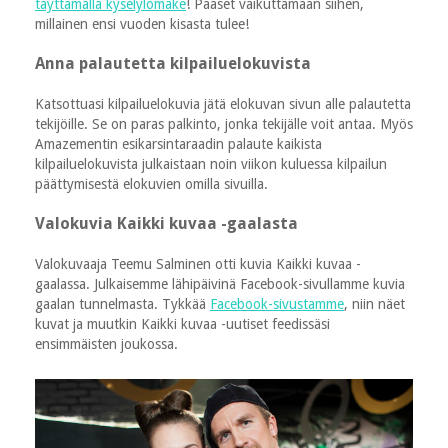
täyttämällä kyselylomake
! Pääset vaikuttamaan siihen,
millainen ensi vuoden kisasta tulee!
Anna palautetta kilpailuelokuvista
Katsottuasi kilpailuelokuvia jätä elokuvan sivun alle palautetta
tekijöille. Se on paras palkinto, jonka tekijälle voit antaa. Myös
Amazementin esikarsintaraadin palaute kaikista
kilpailuelokuvista julkaistaan noin viikon kuluessa kilpailun
päättymisestä elokuvien omilla sivuilla.
Valokuvia Kaikki kuvaa -gaalasta
Valokuvaaja Teemu Salminen otti kuvia Kaikki kuvaa -
gaalassa. Julkaisemme lähipäivinä Facebook-sivullamme kuvia
gaalan tunnelmasta. Tykkää
Facebook-sivustamme
, niin näet
kuvat ja muutkin Kaikki kuvaa -uutiset feedissäsi
ensimmäisten joukossa.