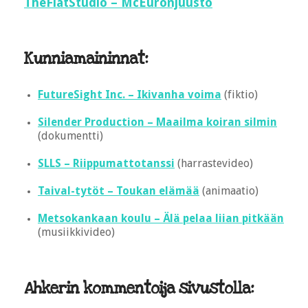
TheFlatStudio – McEuronjuusto
Kunniamaininnat:
FutureSight Inc. – Ikivanha voima
(fiktio)
Silender Production – Maailma koiran silmin
(dokumentti)
SLLS – Riippumattotanssi
(harrastevideo)
Taival-tytöt – Toukan elämää
(animaatio)
Metsokankaan koulu – Älä pelaa liian pitkään
(musiikkivideo)
Ahkerin kommentoija sivustolla: