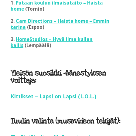
1.
Putaan koulun ilmaisutaito – Haista
home
(Tornio)
2.
Cam Directions – Haista home – Emmin
tarina
(Espoo)
3.
HomeStudios – Hyvä ilma kullan
kallis
(Lempäälä)
Yleisön suosikki -äänestyksen
voittaja:
Kittikset – Lapsi on Lapsi (L.O.L.)
Tuulin valinta (musavideon tekijät):