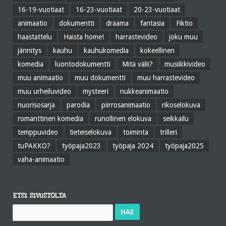
16-19-vuotiaat
16-23-vuotiaat
20-23-vuotiaat
animaatio
dokumentti
draama
fantasia
Fiktio
haastattelu
Haista home!
harrastevideo
joku muu
jännitys
kauhu
kauhukomedia
kokeellinen
komedia
luontodokumentti
Mitä välii?
musiikkivideo
muu animaatio
muu dokumentti
muu harrastevideo
muu urheiluvideo
mysteeri
nukkeanimaatio
nuorisosarja
parodia
piirrosanimaatio
rikoselokuva
romanttinen komedia
runollinen elokuva
seikkailu
temppuvideo
tieteiselokuva
toiminta
trilleri
tuPAKKO?
työpaja2023
työpaja 2024
työpaja2025
vaha-animaatio
ETSI SIVUSTOLTA
Haku: