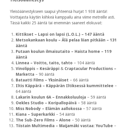
Yleisöäänestykseen saapui yhteensä hurjat 1 938 ääntä!
Voittajasta käytiin kiihkeä kamppailu aina viime metreille asti.
Tässä kaikki 25 ääntä tai enemmän saaneet elokuvat:
Kittikset – Lapsi on lapsi (L.O.L.) – 147 ääntä
Metsokankaan koulu – Älä pelaa liian pitkään – 131
ääntä
Putaan koulun ilmaisutaito – Haista home – 119
ääntä
Linnea – Voitto, taito, tahto
– 104 ääntä
Vinolippis – Kesäräppi
&
Craptacular Productions –
Marketta
– 90 ääntä
Bataatti Films – Yksinäiset
– 66 ääntä
Iltis Käppärä – Käppärän Iltiksessä kummittelee
–
64 ääntä
Lakarin koulun 6A – Ennakkoluuloja
– 59 ääntä
Oekles Studio – Koripallopäivä
– 58 ääntä
Miss Nobody – Elämän aallokossa
– 57 ääntä
Kiana – Superkarkki
– 54 ääntä
The Sub-Zero Films – Alone
– 50 ääntä
Tiistain Multimedia – Maijamäki vastaa: YouTube
–