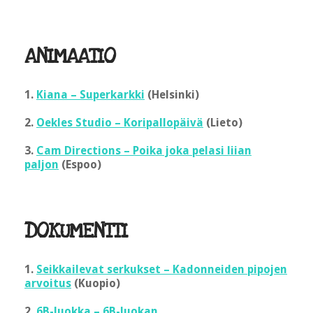
ANIMAATIO
1.
Kiana – Superkarkki
(Helsinki)
2.
Oekles Studio – Koripallopäivä
(Lieto)
3.
Cam Directions – Poika joka pelasi liian
paljon
(Espoo)
DOKUMENTTI
1.
Seikkailevat serkukset – Kadonneiden pipojen
arvoitus
(Kuopio)
2.
6B-luokka – 6B-luokan