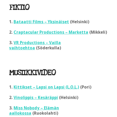
FIKTIO
1.
Bataatti Films – Yksinäiset
(Helsinki)
2.
Craptacular Productions – Marketta
(Mikkeli)
3.
VR Productions – Vailla
vaihtoehtoa
(Söderkulla)
MUSIIKKIVIDEO
1.
Kittikset – Lapsi on Lapsi (L.O.L.)
(Pori)
2.
Vinolippis – Kesäräppi
(Helsinki)
3.
Miss Nobody – Elämän
aallokossa
(Ruokolahti)