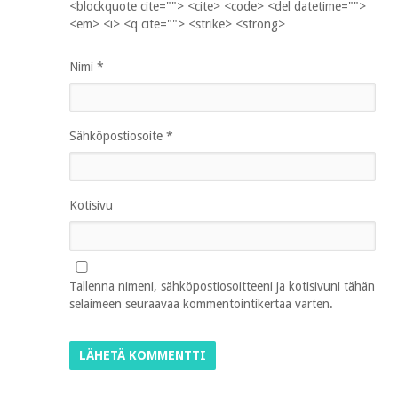
<blockquote cite=""> <cite> <code> <del datetime="">
<em> <i> <q cite=""> <strike> <strong>
Nimi
*
Sähköpostiosoite
*
Kotisivu
Tallenna nimeni, sähköpostiosoitteeni ja kotisivuni tähän
selaimeen seuraavaa kommentointikertaa varten.