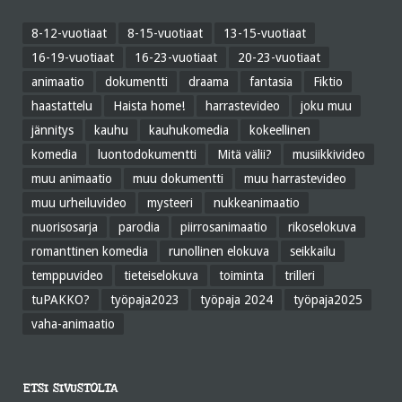
8-12-vuotiaat
8-15-vuotiaat
13-15-vuotiaat
16-19-vuotiaat
16-23-vuotiaat
20-23-vuotiaat
animaatio
dokumentti
draama
fantasia
Fiktio
haastattelu
Haista home!
harrastevideo
joku muu
jännitys
kauhu
kauhukomedia
kokeellinen
komedia
luontodokumentti
Mitä välii?
musiikkivideo
muu animaatio
muu dokumentti
muu harrastevideo
muu urheiluvideo
mysteeri
nukkeanimaatio
nuorisosarja
parodia
piirrosanimaatio
rikoselokuva
romanttinen komedia
runollinen elokuva
seikkailu
temppuvideo
tieteiselokuva
toiminta
trilleri
tuPAKKO?
työpaja2023
työpaja 2024
työpaja2025
vaha-animaatio
ETSI SIVUSTOLTA