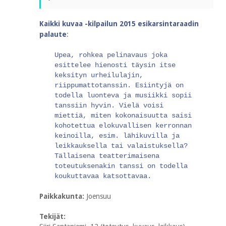
Kaikki kuvaa -kilpailun 2015 esikarsintaraadin
palaute
:
Upea, rohkea pelinavaus joka
esittelee hienosti täysin itse
keksityn urheilulajin,
riippumattotanssin. Esiintyjä on
todella luonteva ja musiikki sopii
tanssiin hyvin. Vielä voisi
miettiä, miten kokonaisuutta saisi
kohotettua elokuvallisen kerronnan
keinoilla, esim. lähikuvilla ja
leikkauksella tai valaistuksella?
Tällaisena teatterimaisena
toteutuksenakin tanssi on todella
koukuttavaa katsottavaa.
Paikkakunta:
Joensuu
Tekijät: