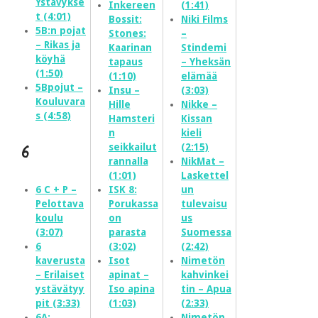
Ystävykse
Inkereen
(1:41)
t (4:01)
Bossit:
Niki Films
5B:n pojat
Stones:
–
– Rikas ja
Kaarinan
Stindemi
köyhä
tapaus
– Yheksän
(1:50)
(1:10)
elämää
5Bpojut –
Insu –
(3:03)
Kouluvara
Hille
Nikke –
s (4:58)
Hamsteri
Kissan
n
kieli
seikkailut
(2:15)
6
rannalla
NikMat –
(1:01)
Laskettel
6 C + P –
ISK 8:
un
Pelottava
Porukassa
tulevaisu
koulu
on
us
(3:07)
parasta
Suomessa
6
(3:02)
(2:42)
kaverusta
Isot
Nimetön
– Erilaiset
apinat –
kahvinkei
ystävätyy
Iso apina
tin – Apua
pit (3:33)
(1:03)
(2:33)
6A:
Nimetön