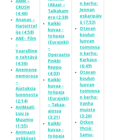
AMM –
n kerho:
(Akaa) –
CRUSH
Jennan
Taikakam
(4:46)
eskaripäiv
era (2:38)
Ananas –
ä (7:53)
Kaikki
Harjoittel
Otavan
kuvaa -
ija (4:58)
koulun
työpaja
ANE- film
luovan
(Eurajoki)
–
toiminna
–
Vaaralline
n kerho:
Operaatio
n tehtävä
Karkaus
Pinkki
(4:36)
(6:49)
Reppu
Anemone
Otavan
(4:03)
nemorosa
koulun
Kaikki
–
luovan
kuvaa -
Ajatuksia
toiminna
työpaja
luonnosta
n kerho:
(Eurajoki)
(2:14)
Vanha
– Takaa-
AniMaali:
muisto
ajossa
Luu ja
(3:26)
(3:21)
Muumio
Otkon
Kaikki
(1:55)
Yhtiö:
kuvaa -
Animaati
Samu-
työpaja
oykköset