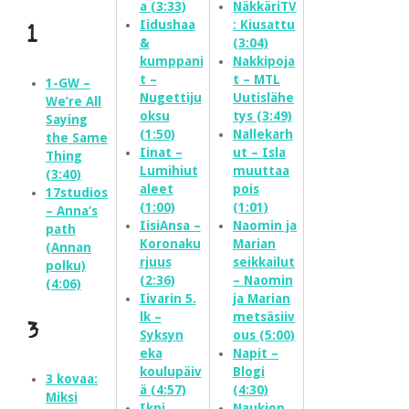
a (3:33)
NäkkäriTV
Iidushaa
: Kiusattu
1
&
(3:04)
kumppani
Nakkipoja
t –
t – MTL
1-GW –
Nugettiju
Uutislähe
We’re All
oksu
tys (3:49)
Saying
(1:50)
Nallekarh
the Same
Iinat –
ut – Isla
Thing
Lumihiut
muuttaa
(3:40)
aleet
pois
17studios
(1:00)
(1:01)
– Anna’s
IisiAnsa –
Naomin ja
path
Koronaku
Marian
(Annan
rjuus
seikkailut
polku)
(2:36)
– Naomin
(4:06)
Iivarin 5.
ja Marian
lk –
metsäsiiv
3
Syksyn
ous (5:00)
eka
Napit –
koulupäiv
Blogi
3 kovaa:
ä (4:57)
(4:30)
Miksi
Ikni
Naukion