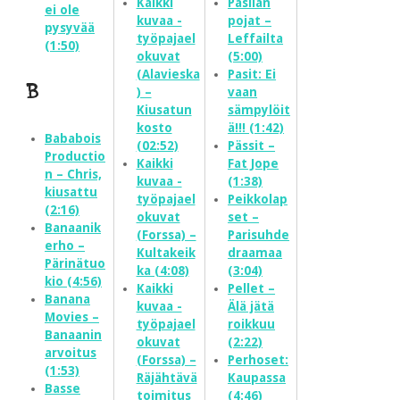
Kaikki
Pasilan
ei ole
kuvaa -
pojat –
pysyvää
työpajael
Leffailta
(1:50)
okuvat
(5:00)
(Alavieska
Pasit: Ei
B
) –
vaan
Kiusatun
sämpylöit
kosto
ä!!! (1:42)
Bababois
(02:52)
Pässit –
Productio
Kaikki
Fat Jope
n – Chris,
kuvaa -
(1:38)
kiusattu
työpajael
Peikkolap
(2:16)
okuvat
set –
Banaanik
(Forssa) –
Parisuhde
erho –
Kultakeik
draamaa
Pärinätuo
ka (4:08)
(3:04)
kio (4:56)
Kaikki
Pellet –
Banana
kuvaa -
Älä jätä
Movies –
työpajael
roikkuu
Banaanin
okuvat
(2:22)
arvoitus
(Forssa) –
Perhoset:
(1:53)
Räjähtävä
Kaupassa
Basse
toimitus
(4:46)