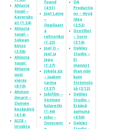
found
OA
Ahlaste
(4:51)
Productio
tuupi –
Joel Laine
ns – Hyvä
Kaveruks
–
idea
et (1:24)
Oppilaast
(2:52)
Ahlaste
a
Ocotillot
tuupi –
rehtoriksi
– Sorry
Sokean
(1:23)
(3:16)
kiitos
Joel O –
Oekles
(3:58)
Joel ja
Studio –
Ahlaste
Jepu
Ei
tuupi:
(1:27)
mennyt
Ahlaste
Jokela six
ihan niin
uusi
– Jaakon
kuin
vieras
tarina
Strömsös
(8:10)
(3:37)
sä (3:12)
Ahmon
Jokifilm –
Oekles
ilmarit –
Vetinen
Studio –
Iloinen
kalaretki
Eräänä
kesäpäivä
(1:44)
aamuna
(4:14)
Joku –
(4:56)
AII8 –
Innocenc
Oekles
Ursäkta
e
Studio –