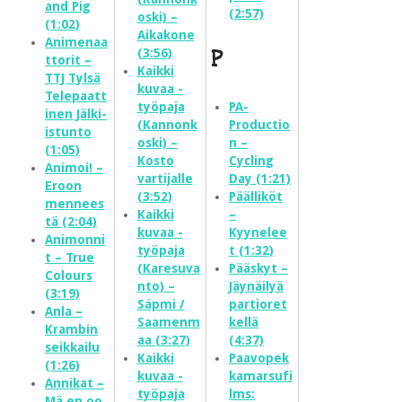
and Pig
(2:57)
oski) –
(1:02)
Aikakone
Animenaa
(3:56)
P
ttorit –
Kaikki
TTJ Tylsä
kuvaa -
Telepaatt
työpaja
PA-
inen Jälki-
(Kannonk
Productio
istunto
oski) –
n –
(1:05)
Kosto
Cycling
Animoi! –
vartijalle
Day (1:21)
Eroon
(3:52)
Päälliköt
mennees
Kaikki
–
tä (2:04)
kuvaa -
Kyynelee
Animonni
työpaja
t (1:32)
t – True
(Karesuva
Pääskyt –
Colours
nto) –
Jäynäilyä
(3:19)
Sápmi /
partioret
Anla –
Saamenm
kellä
Krambin
aa (3:27)
(4:37)
seikkailu
Kaikki
Paavopek
(1:26)
kuvaa -
kamarsufi
Annikat –
työpaja
lms:
Mä en oo