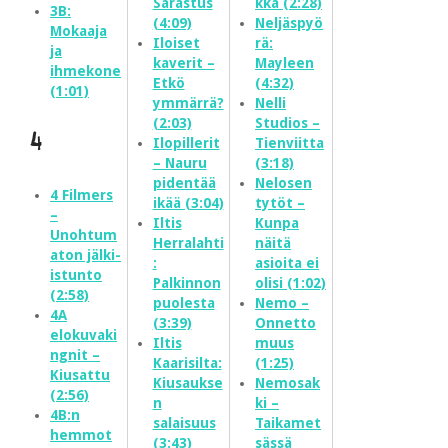
Sarastus
kka (2:28)
3B:
(4:09)
Neljäspyö
Mokaaja
Iloiset
rä:
ja
kaverit –
Mayleen
ihmekone
Etkö
(4:32)
(1:01)
ymmärrä?
Nelli
(2:03)
Studios –
4
Ilopillerit
Tienviitta
– Nauru
(3:18)
pidentää
Nelosen
4 Filmers
ikää (3:04)
tytöt –
–
Iltis
Kunpa
Unohtum
Herralahti
näitä
aton jälki-
:
asioita ei
istunto
Palkinnon
olisi (1:02)
(2:58)
puolesta
Nemo –
4A
(3:39)
Onnetto
elokuvaki
Iltis
muus
ngnit –
Kaarisilta:
(1:25)
Kiusattu
Kiusaukse
Nemosak
(2:56)
n
ki –
4B:n
salaisuus
Taikamet
hemmot
(3:43)
sässä