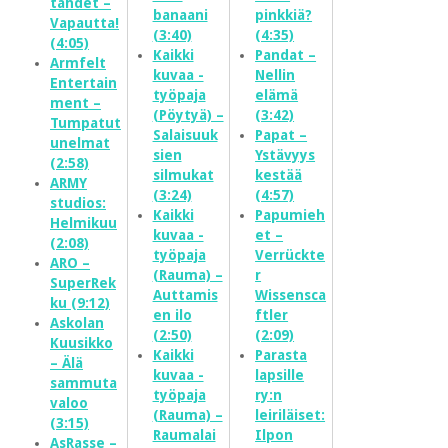
tähdet –
banaani
pinkkiä?
Vapautta!
(3:40)
(4:35)
(4:05)
Kaikki
Pandat –
Armfelt
kuvaa -
Nellin
Entertain
työpaja
elämä
ment –
(Pöytyä) –
(3:42)
Tumpatut
Salaisuuk
Papat –
unelmat
sien
Ystävyys
(2:58)
silmukat
kestää
ARMY
(3:24)
(4:57)
studios:
Kaikki
Papumieh
Helmikuu
kuvaa -
et –
(2:08)
työpaja
Verrückte
ARO –
(Rauma) –
r
SuperRek
Auttamis
Wissensca
ku (9:12)
en ilo
ftler
Askolan
(2:50)
(2:09)
Kuusikko
Kaikki
Parasta
– Älä
kuvaa -
lapsille
sammuta
työpaja
ry:n
valoo
(Rauma) –
leiriläiset:
(3:15)
Raumalai
Ilpon
AsRasse –