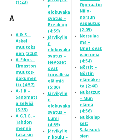
(1:23)
Operaatio
n
Niilo-
elokuvaka
A
norsun
svatus –
vapautus
Break up
(2:05)
(4:59)
A & S –
Norsulaa
Järvikylie
Askel
ma –
n
muutoks
Unet ovat
elokuvaka
een (3:33)
vain unia
svatus –
A-Films –
(4:54)
Hevoset
Ilmaston
Nörtit –
ovat
muutos-
Nörtin
turvallisia
dokumen
elämäker
eläimiä
tti (4:57)
ta (2:40)
(5:00)
A-I R –
Nukatzut
Järvikylie
Sanomatt
– Mun
n
a Selvää
elämä
elokuvaka
(3:33)
(4:56)
svatus –
A.G.T.G. –
Nukkelap
Lumi
Tahdon
set:
(4:59)
mennä
Salaisuuk
Järvikylie
takaisin
sien
n koulu –