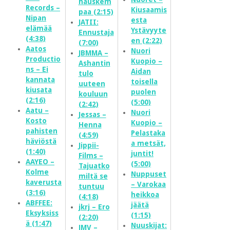
hauskem
Records –
Kiusaamis
paa (2:15)
Nipan
esta
JATII:
elämää
Ystävyyte
Ennustaja
(4:38)
en (2:22)
(7:00)
Aatos
Nuori
JBMMA –
Productio
Kuopio –
Ashantin
ns – Ei
Aidan
tulo
kannata
toisella
uuteen
kiusata
puolen
kouluun
(2:16)
(5:00)
(2:42)
Aatu –
Nuori
Jessas –
Kosto
Kuopio –
Henna
pahisten
Pelastaka
(4:59)
häviöstä
a metsät,
Jippii-
(1:40)
juntit!
Films –
AAYEO –
(5:00)
Tajuatko
Kolme
Nuppuset
miltä se
kaverusta
– Varokaa
tuntuu
(3:16)
heikkoa
(4:18)
ABFFEE:
jäätä
jkrj – Ero
Eksyksiss
(1:15)
(2:20)
ä (1:47)
Nuuskijat:
JMV –