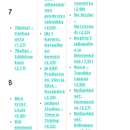
tuomittu
oikeaoppi
(2:06)
nen
7
No Rizzler
pyydystys
–
tekniikka
Nettitren
7Apinat –
(4:50)
di (2:23)
Vanhaa
J&J +
Noghty7:
unta
Kaverit:
Jalkapallo
(1:27)
Kateellin
a ja
7Bellet –
en
Menninkä
Sähkövar
kemisti
isiä (7:01)
kaus
(3:29)
Noise –
(2:17)
JA KÄY!
Tupakka
Productio
tappaa
ns: Viivi ja
8
(2:00)
Silva –
Nollaykkö
Kesäpäivä
set:
(2:26)
8A:n
Homepoli
Jackpot
tytöt:
isi (3:27)
Studios –
Louis
Nollaykkö
Time is
(5:35)
set:
Ticking
8th
Kidnappa
(4:22)
element