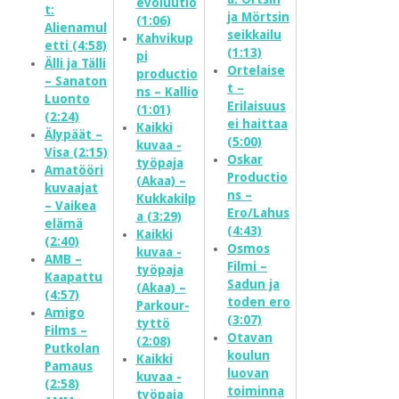
evoluutio
t:
ja Mörtsin
(1:06)
Alienamul
seikkailu
Kahvikup
etti (4:58)
(1:13)
pi
Älli ja Tälli
Ortelaise
productio
– Sanaton
t –
ns – Kallio
Luonto
Erilaisuus
(1:01)
(2:24)
ei haittaa
Kaikki
Älypäät –
(5:00)
kuvaa -
Visa (2:15)
Oskar
työpaja
Amatööri
Productio
(Akaa) –
kuvaajat
ns –
Kukkakilp
– Vaikea
Ero/Lahus
a (3:29)
elämä
(4:43)
Kaikki
(2:40)
Osmos
kuvaa -
AMB –
Filmi –
työpaja
Kaapattu
Sadun ja
(Akaa) –
(4:57)
toden ero
Parkour-
Amigo
(3:07)
tyttö
Films –
Otavan
(2:08)
Putkolan
koulun
Kaikki
Pamaus
luovan
kuvaa -
(2:58)
toiminna
työpaja