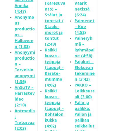
(Karesuva
Vaarit
Annika
nto) –
netissä
(4:47)
Stálut ja
(6:24)
Anonymo
tonttat /
Paimenet
us
Staalo-
– Koe
productio
möröt ja
(4:58)
ns –
tontut
Paineryh
Hallowee
(2:49)
mä –
n (1:38)
Kaikki
Ryhmäpai
Anonyymi
kuvaa -
ne (4:58)
productio
työpaja
Pajukot –
n –
(Lapua) –
Elokuvan
Terveisin
Karate-
tekemine
anonyymi
mummo
n (3:42)
(1:36)
(4:02)
PAKKO –
AnSuTV –
Kaikki
Leikkauss
Harrastev
kuvaa -
ali (3:00)
ideo
työpaja
Pallo ja
(2:10)
(Lapua) –
palikka:
Antmedia
Kohtalon
Pallon ja
:
kukka
palikan
Tieturvaa
(4:02)
seikkailut
(2:03)