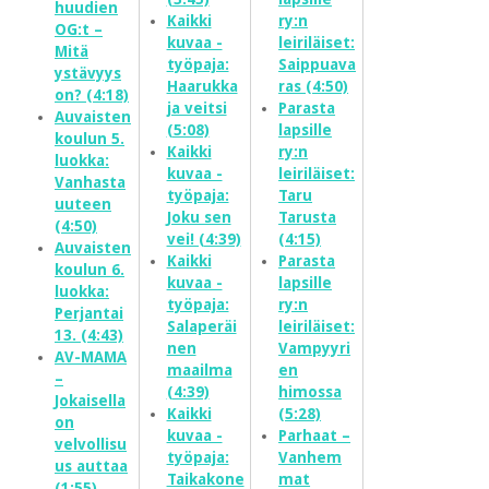
huudien
Kaikki
ry:n
OG:t –
kuvaa -
leiriläiset:
Mitä
työpaja:
Saippuava
ystävyys
Haarukka
ras (4:50)
on? (4:18)
ja veitsi
Parasta
Auvaisten
(5:08)
lapsille
koulun 5.
Kaikki
ry:n
luokka:
kuvaa -
leiriläiset:
Vanhasta
työpaja:
Taru
uuteen
Joku sen
Tarusta
(4:50)
vei! (4:39)
(4:15)
Auvaisten
Kaikki
Parasta
koulun 6.
kuvaa -
lapsille
luokka:
työpaja:
ry:n
Perjantai
Salaperäi
leiriläiset:
13. (4:43)
nen
Vampyyri
AV-MAMA
maailma
en
–
(4:39)
himossa
Jokaisella
Kaikki
(5:28)
on
kuvaa -
Parhaat –
velvollisu
työpaja:
Vanhem
us auttaa
Taikakone
mat
(1:55)