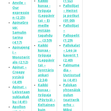
Kaikki
(1:02)
Anvile –
kuvaa -
Palloilijat
Our
työpaja
– Heitot
expressio
(Leppävir
ja potkut
n (2:25)
ta) – Ei
(01:00)
ApinaGro
meille
Palloilijat
up:
mitään
–
Samulin
tapahdu
Pallopelit
tarina
… (3:59)
(1:29)
(4:17)
Kaikki
Pallokalat
Apinajeng
kuvaa -
– Leo ja
i –
työpaja
kaverit 1
Monsterit
(Leppävir
(2:40)
alo (2:12)
ta) –
Palmume
Apinat –
Synttäris
dia –
Creepy
ankari
Uutisstud
ystävä
(2:34)
io (4:41)
(4:49)
Kaikki
Palokan
Apinat –
kuvaa -
yhtenäisk
Leivotaan
työpaja
oulun
suklaakak
(Pöytyä) –
teatterik
ku (4:41)
Keltainen
erho –
Apollon
kuin
Miksi