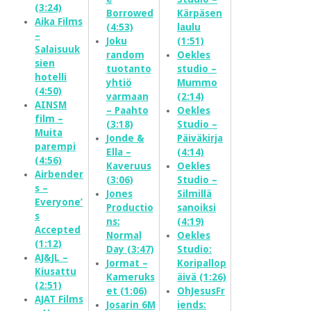
(3:24)
Borrowed
Kärpäsen
Aika Films
(4:53)
laulu
–
Joku
(1:51)
Salaisuuk
random
Oekles
sien
tuotanto
studio –
hotelli
yhtiö
Mummo
(4:50)
varmaan
(2:14)
AINSM
– Paahto
Oekles
film –
(3:18)
Studio –
Muita
Jonde &
Päiväkirja
parempi
Ella –
(4:14)
(4:56)
Kaveruus
Oekles
Airbender
(3:06)
Studio –
s –
Jones
Silmillä
Everyone’
Productio
sanoiksi
s
ns:
(4:19)
Accepted
Normal
Oekles
(1:12)
Day (3:47)
Studio:
AJ&JL –
Jormat –
Koripallop
Kiusattu
Kameruks
äivä (1:26)
(2:51)
et (1:06)
OhJesusFr
AJAT Films
Josarin 6M
iends: