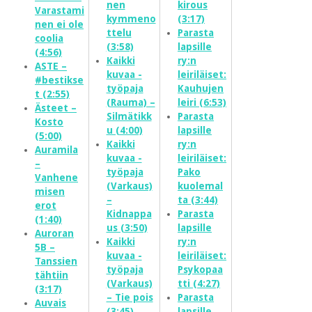
nen
kirous
Varastami
kymmeno
(3:17)
nen ei ole
ttelu
Parasta
coolia
(3:58)
lapsille
(4:56)
Kaikki
ry:n
ASTE –
kuvaa -
leiriläiset:
#bestikse
työpaja
Kauhujen
t (2:55)
(Rauma) –
leiri (6:53)
Ästeet –
Silmätikk
Parasta
Kosto
u (4:00)
lapsille
(5:00)
Kaikki
ry:n
Auramila
kuvaa -
leiriläiset:
–
työpaja
Pako
Vanhene
(Varkaus)
kuolemal
misen
–
ta (3:44)
erot
Kidnappa
Parasta
(1:40)
us (3:50)
lapsille
Auroran
Kaikki
ry:n
5B –
kuvaa -
leiriläiset:
Tanssien
työpaja
Psykopaa
tähtiin
(Varkaus)
tti (4:27)
(3:17)
– Tie pois
Parasta
Auvais
(3:45)
lapsille