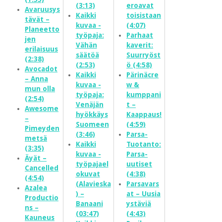
(3:13)
eroavat
Avaruusys
Kaikki
toisistaan
tävät –
kuvaa -
(4:07)
Planeetto
työpaja:
Parhaat
jen
Vähän
kaverit:
erilaisuus
säätöä
Suurryöst
(2:38)
(2:53)
ö (4:58)
Avocadot
Kaikki
Pärinäcre
– Anna
kuvaa -
w &
mun olla
työpaja:
kumppani
(2:54)
Venäjän
t –
Awesome
hyökkäys
Kaappaus!
–
Suomeen
(4:59)
Pimeyden
(3:46)
Parsa-
metsä
Kaikki
Tuotanto:
(3:35)
kuvaa -
Parsa-
Äyät –
työpajael
uutiset
Cancelled
okuvat
(4:38)
(4:54)
(Alavieska
Parsavars
Azalea
) –
at – Uusia
Productio
Banaani
ystäviä
ns –
(03:47)
(4:43)
Kauneus