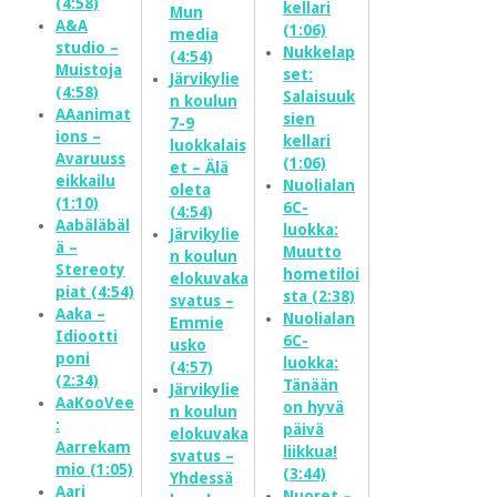
(4:58)
kellari
Mun
A&A
(1:06)
media
studio –
Nukkelap
(4:54)
Muistoja
set:
Järvikylie
(4:58)
Salaisuuk
n koulun
AAanimat
sien
7-9
ions –
kellari
luokkalais
Avaruuss
(1:06)
et – Älä
eikkailu
Nuolialan
oleta
(1:10)
6C-
(4:54)
Aabäläbäl
luokka:
Järvikylie
ä –
Muutto
n koulun
Stereoty
hometiloi
elokuvaka
piat (4:54)
sta (2:38)
svatus –
Aaka –
Nuolialan
Emmie
Idiootti
6C-
usko
poni
luokka:
(4:57)
(2:34)
Tänään
Järvikylie
AaKooVee
on hyvä
n koulun
:
päivä
elokuvaka
Aarrekam
liikkua!
svatus –
mio (1:05)
(3:44)
Yhdessä
Aari
Nuoret –