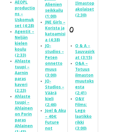
AEOPL
Ilmastop
Alienien
productio
akolaiset
seikkailu
ns –
(2:30)
(1:00)
Uskomuk
JNE Girls –
set (4:28)
Korista ja
O
Agentit –
katoamisi
Neljän
a (4:38)
kielen
JO-
O & A –
koulu
studios –
Sauvasirk
(2:33)
Peten
at (3:15)
Ahlaste
onnetto
O&A –
tuupi –
muus
Totuus
Aarnin
(3:00)
ilmaston
paras
JO-
muutoks
kaveri
Studios –
esta
(2:23)
Väärä
(2:41)
Ahlaste
kieli
O&V
tuupi –
(2:46)
Films:
Ahlainen
Joel & Aku
Lego
on Porin
– 404:
laatikko
paras
Future
rikki
Ahlainen
not
(3:00)
(1:43)