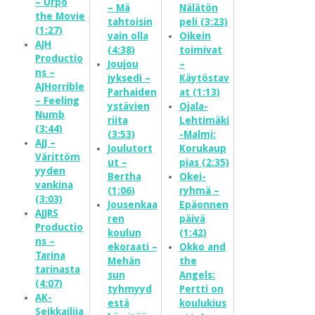
– Urpo
– Mä
Nälätön
the Movie
tahtoisin
peli (3:23)
(1:27)
vain olla
Oikein
AJH
(4:38)
toimivat
Productio
Joujou
–
ns –
jyksedi –
Käytöstav
AJHorrible
Parhaiden
at (1:13)
– Feeling
ystävien
Ojala-
Numb
riita
Lehtimäki
(3:44)
(3:53)
-Malmi:
AJJ –
Joulutort
Korukaup
Värittöm
ut –
pias (2:35)
yyden
Bertha
Okei-
vankina
(1:06)
ryhmä –
(3:03)
Jousenkaa
Epäonnen
AJJRS
ren
päivä
Productio
koulun
(1:42)
ns –
ekoraati –
Okko and
Tarina
Mehän
the
tarinasta
sun
Angels:
(4:07)
tyhmyyd
Pertti on
AK-
estä
koulukius
Seikkailija