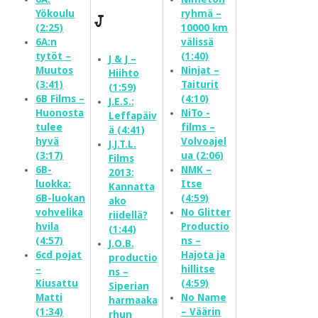
Yökoulu
ryhmä –
J
(2:25)
10000 km
6A:n
välissä
tytöt –
(1:40)
J & J –
Muutos
Ninjat –
Hiihto
(3:41)
Taiturit
(1:59)
6B Films –
(4:10)
J.E.S.:
Huonosta
NiTo -
Leffapäiv
tulee
films –
ä (4:41)
hyvä
Volvoajel
J.J.T.L.
(3:17)
ua (2:06)
Films
6B-
NMK –
2013:
luokka:
Itse
Kannatta
6B-luokan
(4:59)
ako
vohvelika
No Glitter
riidellä?
hvila
Productio
(1:44)
(4:57)
ns –
J.O.B.
6cd pojat
Hajota ja
productio
–
hillitse
ns –
Kiusattu
(4:59)
Siperian
Matti
No Name
harmaaka
(1:34)
– Väärin
rhun