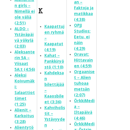
an –
n girls –
Faktoja ja
K
Nimellä ei
matikkaa
ole väliä
(4:38)
(2:51)
OPJJ
Kaapattuj
ALDO –
Studios:
en ryhmä
Ystäväpäi
Eetu, ei
–
vä yökylä
näin
Kaapatut
(2:03)
(4:29)
(4:19)
Aleksante
Oravat:
Kahat –
rin 5A –
Hittavain
Pankkiryö
Viisaat
en (4:59)
stö (1:10)
5A:t (4:56)
Orgaanise
Kahdeksa
Aleksi
t – Alien
n
Koivumäk
tuhoaa
bilettäjää
i:
metsän
–
Salaattiot
(2:07)
Kaaosbile
timet
ÖrkkiMedi
et (3:36)
(1:25)
a –
Kahviholis
Alienit –
Iltapäivä
tit –
Karkoitus
(4:46)
Ystävyyde
(3:28)
ÖrkkiMedi
n
Alientytö
a: Örtsin