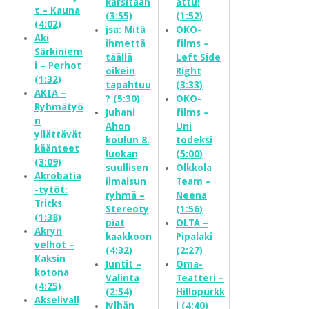
kärsitään
attu!
t – Kauna
(3:55)
(1:52)
(4:02)
jsa: Mitä
OKO-
Aki
ihmettä
films –
Särkiniem
täällä
Left Side
i – Perhot
oikein
Right
(1:32)
tapahtuu
(3:33)
AKIA –
? (5:30)
OKO-
Ryhmätyö
Juhani
films –
n
Ahon
Uni
yllättävät
koulun 8.
todeksi
käänteet
luokan
(5:00)
(3:09)
suullisen
Olkkola
Akrobatia
ilmaisun
Team –
-tytöt:
ryhmä –
Neena
Tricks
Stereoty
(1:56)
(1:38)
piat
OLTA –
Äkryn
kaakkoon
Pipalaki
velhot –
(4:32)
(2:27)
Kaksin
Juntit –
Oma-
kotona
Valinta
Teatteri –
(4:25)
(2:54)
Hillopurkk
Akselivall
Jylhän
i (4:40)