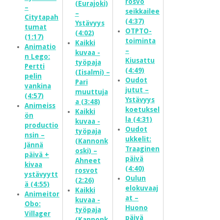
rosvo
(Eurajoki)
–
seikkailee
–
Citytapah
(4:37)
Ystävyys
tumat
OTPTO-
(4:02)
(1:17)
toiminta
Kaikki
Animatio
–
kuvaa -
n Lego:
Kiusattu
työpaja
Pertti
(4:49)
(Iisalmi) –
pelin
Oudot
Pari
vankina
jutut –
muuttuja
(4:57)
Ystävyys
a (3:48)
Animeiss
koetuksel
Kaikki
ön
la (4:31)
kuvaa -
productio
Oudot
työpaja
nsin –
ukkelit:
(Kannonk
Jännä
Traaginen
oski) –
päivä +
päivä
Ahneet
kivaa
(4:40)
rosvot
ystävyytt
Oulun
(2:26)
ä (4:55)
elokuvaaj
Kaikki
Animeitor
at –
kuvaa -
Obo:
Huono
työpaja
Villager
päivä
(Kannonk