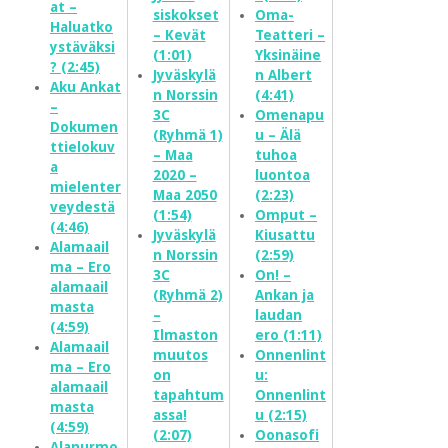
at –
siskokset
Oma-
Haluatko
– Kevät
Teatteri –
ystäväksi
(1:01)
Yksinäine
? (2:45)
Jyväskylä
n Albert
Aku Ankat
n Norssin
(4:41)
–
3C
Omenapu
Dokumen
(Ryhmä 1)
u – Älä
ttielokuv
– Maa
tuhoa
a
2020 –
luontoa
mielenter
Maa 2050
(2:23)
veydestä
(1:54)
Omput –
(4:46)
Jyväskylä
Kiusattu
Alamaail
n Norssin
(2:59)
ma – Ero
3C
On! –
alamaail
(Ryhmä 2)
Ankan ja
masta
–
laudan
(4:59)
Ilmaston
ero (1:11)
Alamaail
muutos
Onnenlint
ma – Ero
on
u:
alamaail
tapahtum
Onnenlint
masta
assa!
u (2:15)
(4:59)
(2:07)
Oonasofi
Alanurmo