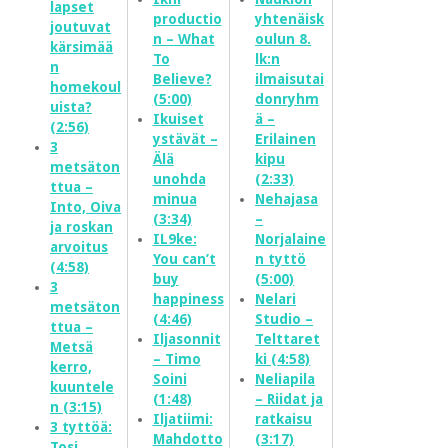
lapset
productio
yhtenäisk
joutuvat
n – What
oulun 8.
kärsimää
To
lk:n
n
Believe?
ilmaisutai
homekoul
(5:00)
donryhm
uista?
Ikuiset
ä –
(2:56)
ystävät –
Erilainen
3
Älä
kipu
metsäton
unohda
(2:33)
ttua –
minua
Nehajasa
Into, Oiva
(3:34)
–
ja roskan
IL9ke:
Norjalaine
arvoitus
You can’t
n tyttö
(4:58)
buy
(5:00)
3
happiness
Nelari
metsäton
(4:46)
Studio –
ttua –
Iljasonnit
Telttaret
Metsä
– Timo
ki (4:58)
kerro,
Soini
Neliapila
kuuntele
(1:48)
– Riidat ja
n (3:15)
Iljatiimi:
ratkaisu
3 tyttöä:
Mahdotto
(3:17)
Tosi