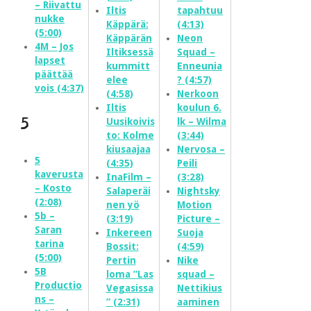
– Riivattu
Iltis
tapahtuu
nukke
Käppärä:
(4:13)
(5:00)
Käppärän
Neon
4M – Jos
Iltiksessä
Squad –
lapset
kummitt
Enneunia
päättää
elee
? (4:57)
vois (4:37)
(4:58)
Nerkoon
Iltis
koulun 6.
5
Uusikoivis
lk – Wilma
to: Kolme
(3:44)
kiusaajaa
Nervosa –
5
(4:35)
Peili
kaverusta
InaFilm –
(3:28)
– Kosto
Salaperäi
Nightsky
(2:08)
nen yö
Motion
5b –
(3:19)
Picture –
Saran
Inkereen
Suoja
tarina
Bossit:
(4:59)
(5:00)
Pertin
Nike
5B
loma ”Las
squad –
Productio
Vegasissa
Nettikius
ns –
” (2:31)
aaminen