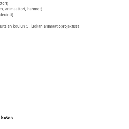
ttori)
n, animaattori, hahmot)
ideointi)
Mutalan koulun 5. luokan animaatioprojektissa.
i kuvaa