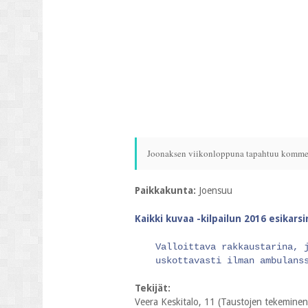
Joonaksen viikonloppuna tapahtuu kommellu
Paikkakunta:
Joensuu
Kaikki kuvaa -kilpailun 2016 esikars
Valloittava rakkaustarina, 
uskottavasti ilman ambulans
Tekijät:
Veera Keskitalo, 11 (Taustojen tekeminen,