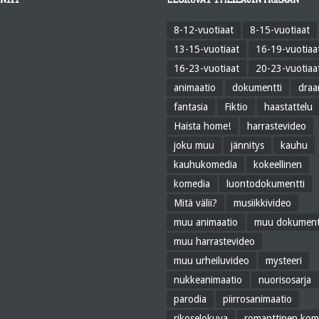
NTIT
ELOKUVAT TYYLILAJIN MUKAAN
8-12-vuotiaat
8-15-vuotiaat
13-15-vuotiaat
16-19-vuotiaa
16-23-vuotiaat
20-23-vuotiaa
animaatio
dokumentti
dra
fantasia
Fiktio
haastattelu
Haista home!
harrastevideo
joku muu
jännitys
kauhu
kauhukomedia
kokeellinen
komedia
luontodokumentti
Mitä välii?
musiikkivideo
muu animaatio
muu dokument
muu harrastevideo
muu urheiluvideo
mysteeri
nukkeanimaatio
nuorisosarja
parodia
piirrosanimaatio
rikoselokuva
romanttinen kom