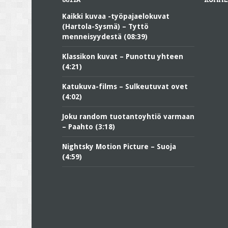
UUTTA
KOMME
Kaikki kuvaa -työpajaelokuvat
(Hartola-Sysmä) – Tyttö
menneisyydestä (08:39)
Klassikon kuvat – Punottu yhteen
(4:21)
Katukuva-films – Sulkeutuvat ovet
(4:02)
Joku random tuotantoyhtiö varmaan
– Paahto (3:18)
Nightsky Motion Picture – Suoja
(4:59)