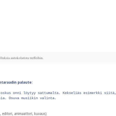
ksia autokolarista treffeihin.
intaraadin palaute
:
joskus onni löytyy sattumalta. Kekseliäs esimerkki siitä
sia. Osuva musiikin valinta.
 editori, animaattori, kuvaus)