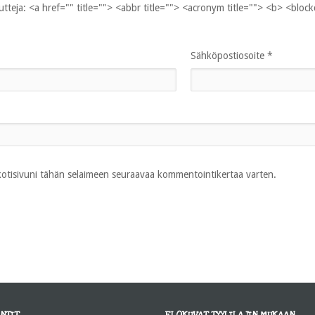
uutteja:
<a href="" title=""> <abbr title=""> <acronym title=""> <b> <bloc
Sähköpostiosoite
*
 kotisivuni tähän selaimeen seuraavaa kommentointikertaa varten.