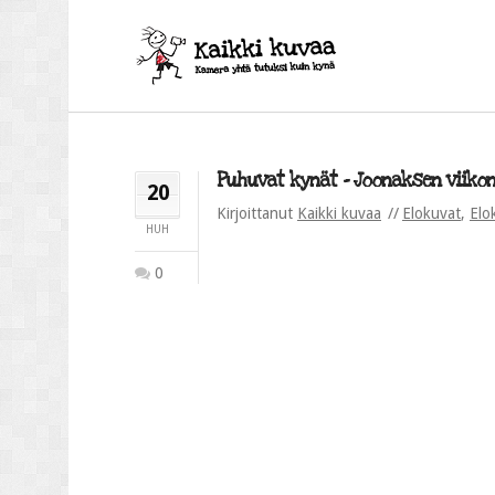
Puhuvat kynät – Joonaksen viikonl
20
Kirjoittanut
Kaikki kuvaa
Elokuvat
,
Elo
HUH
0