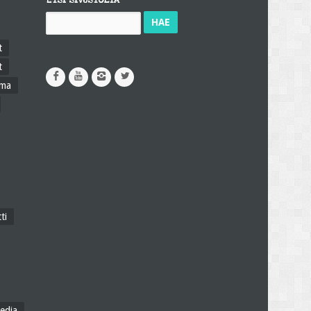
ETSI SIVUSTOLTA
Haku:
t
t
ama
ti
edia