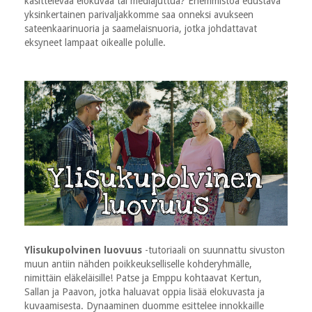
käsittelevää elokuvaa tai mediajuttua? Enemmistöä edustava
yksinkertainen parivaljakkomme saa onneksi avukseen
sateenkaarinuoria ja saamelaisnuoria, jotka johdattavat
eksyneet lampaat oikealle polulle.
Ylisukupolvinen luovuus
-tutoriaali on suunnattu sivuston
muun antiin nähden poikkeukselliselle kohderyhmälle,
nimittäin eläkeläisille! Patse ja Emppu kohtaavat Kertun,
Sallan ja Paavon, jotka haluavat oppia lisää elokuvasta ja
kuvaamisesta. Dynaaminen duomme esittelee innokkaille