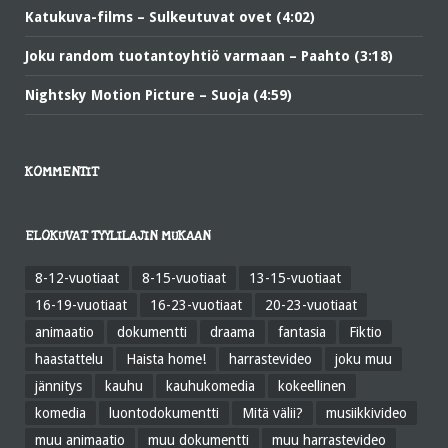
Katukuva-films – Sulkeutuvat ovet (4:02)
Joku random tuotantoyhtiö varmaan – Paahto (3:18)
Nightsky Motion Picture – Suoja (4:59)
KOMMENTIT
ELOKUVAT TYYLILAJIN MUKAAN
8-12-vuotiaat
8-15-vuotiaat
13-15-vuotiaat
16-19-vuotiaat
16-23-vuotiaat
20-23-vuotiaat
animaatio
dokumentti
draama
fantasia
Fiktio
haastattelu
Haista home!
harrastevideo
joku muu
jännitys
kauhu
kauhukomedia
kokeellinen
komedia
luontodokumentti
Mitä välii?
musiikkivideo
muu animaatio
muu dokumentti
muu harrastevideo