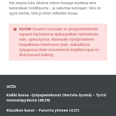
itse asiassa kuka tahansa videon kuvaaja muokkaa aina
kamerallaan todellisuutta – ja vaikuttaa katsojaan. Siksi on
syytä miettiä, mitä ja miten milloinkin kuvaa.
HUOM!
Sivuston tutoriaalit on yksityishenkilöiden
vapaasti käytettävissä epäkaupallisiin tarkoituksiin,
esim. opetustyössä. Materiaalin hyödyntäminen
kaupallisessa toiminnassa (esim. maksullisissa
työpajoissa) ilman Amazementin kirjallista lupaa on
ehdottomasti kielletty.
UUTTA
Kaikki kuvaa -työpajaelokuvat (Hartola-Sysmä) – Tyttö
menneisyydestä (08:39)
Klassikon kuvat – Punottu yhteen (4:21)