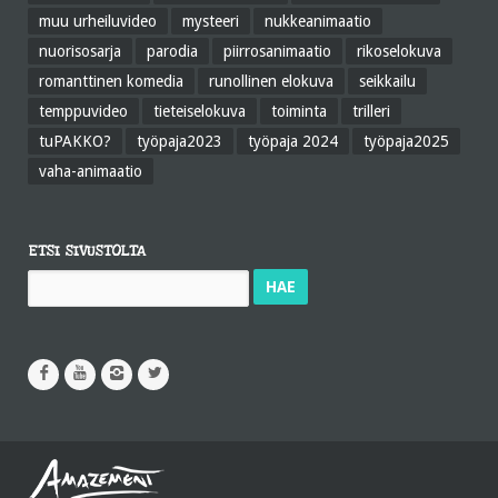
muu urheiluvideo
mysteeri
nukkeanimaatio
nuorisosarja
parodia
piirrosanimaatio
rikoselokuva
romanttinen komedia
runollinen elokuva
seikkailu
temppuvideo
tieteiselokuva
toiminta
trilleri
tuPAKKO?
työpaja2023
työpaja 2024
työpaja2025
vaha-animaatio
ETSI SIVUSTOLTA
Haku: