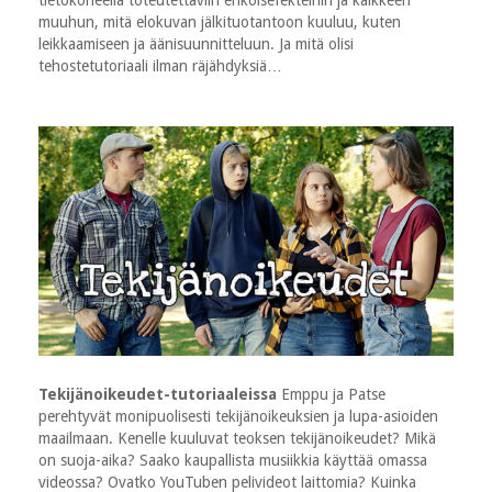
tietokoneella toteutettaviin erikoisefekteihin ja kaikkeen
muuhun, mitä elokuvan jälkituotantoon kuuluu, kuten
leikkaamiseen ja äänisuunnitteluun. Ja mitä olisi
tehostetutoriaali ilman räjähdyksiä…
Tekijänoikeudet-tutoriaaleissa
Emppu ja Patse
perehtyvät monipuolisesti tekijänoikeuksien ja lupa-asioiden
maailmaan. Kenelle kuuluvat teoksen tekijänoikeudet? Mikä
on suoja-aika? Saako kaupallista musiikkia käyttää omassa
videossa? Ovatko YouTuben pelivideot laittomia? Kuinka