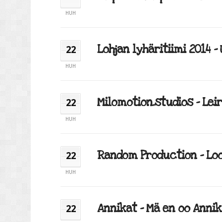
HUH
Lohjan lyhäritiimi 2014 – 
22
HUH
Milomotion.studios – Leir
22
HUH
Random Production – Loop
22
HUH
Annikat – Mä en oo Annika
22