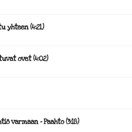
u yhteen (4:21)
uvat ovet (4:02)
iö varmaan – Paahto (3:18)