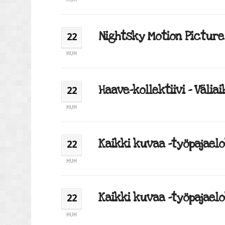
Nightsky Motion Picture –
22
HUH
Haave-kollektiivi – Väliaik
22
HUH
Kaikki kuvaa -työpajaelok
22
HUH
Kaikki kuvaa -työpajaelo
22
HUH