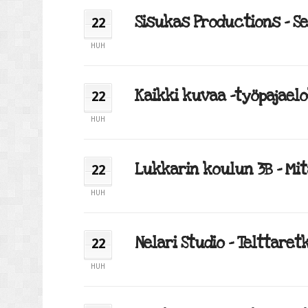
Sisukas Productions – Se, 
22
HUH
Kaikki kuvaa -työpajaelo
22
HUH
Lukkarin koulun 3B – Mitä
22
HUH
Nelari Studio – Telttaretki
22
HUH