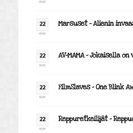
HUH
Marsuset – Alienin invaas
22
HUH
AV-MAMA – Jokaisella on v
22
HUH
FilmSlaves – One Blink Aw
22
HUH
Reppuretkeilijät – Reppuo
22
HUH