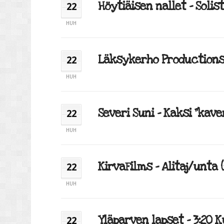
Höytiäisen nallet – Solisti
22
HUH
Läksykerho Productions – 
22
HUH
Severi Suni – Kaksi ”kave
22
HUH
KirvaFilms – Alitaj/unta (
22
HUH
Yläparven lapset – 3:20 Ku
22