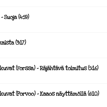
 Suoja (4:59)
aista (3:17)
uvat (Forssa) – Räjähtävä toimitus (5:16)
kuvat (Porvoo) – Kaaos näyttämöllä (6:10)