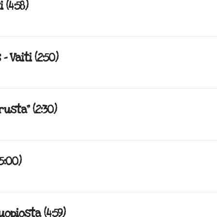
 (4:58)
Vaiti (2:50)
rusta” (2:30)
5:00)
opiosta (4:59)