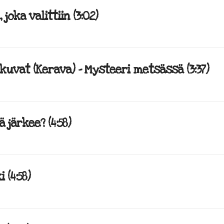
joka valittiin (3:02)
kuvat (Kerava) – Mysteeri metsässä (3:37)
 järkee? (4:58)
 (4:58)