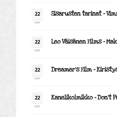
Sisarusten tarinat – Vimm
22
HUH
Leo Väisänen Films – Mak
22
HUH
Dreamer’s Film – Kiristys 
22
HUH
Kanelikolmikko – Don’t Pa
22
HUH