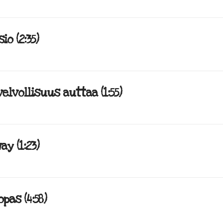
io (2:35)
elvollisuus auttaa (1:55)
ay (1:23)
pas (4:58)