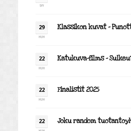
SYY
Klassikon kuvat – Punott
29
HUH
Katukuva-films – Sulkeut
22
HUH
Finalistit 2025
22
HUH
Joku random tuotantoyht
22
HUH