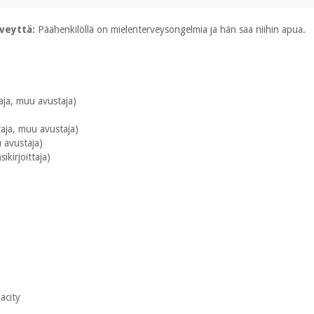
rveyttä:
Päähenkilöllä on mielenterveysongelmia ja hän saa niihin apua.
taja, muu avustaja)
ttaja, muu avustaja)
u avustaja)
sikirjoittaja)
acity