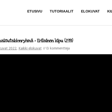
ETUSIVU
TUTORIAALIT
ELOKUVAT
KI
maisutaidonryhmä – Erilainen kipu (2:33)
kuvat 2022
,
Kaikki elokuvat
Ei kommentteja