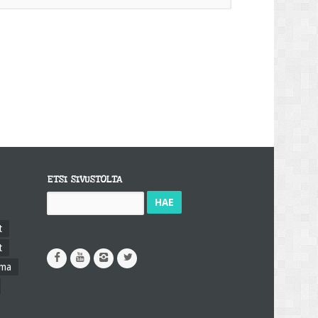
ETSI SIVUSTOLTA
Haku:
t
t
ama