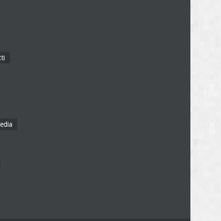
ti
edia