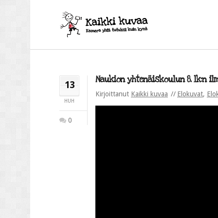
Naukion yhtenäiskoulun 8. lk:n il
13
Kirjoittanut
Kaikki kuvaa
Elokuvat
,
Elo
HUH
0