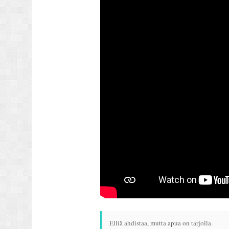
Elliä ahdistaa, mutta apua on tarjolla.