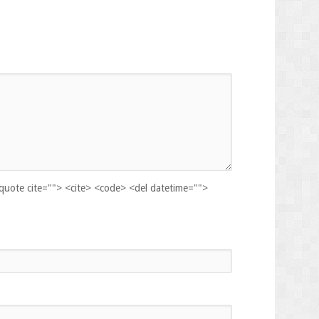
kquote cite=""> <cite> <code> <del datetime="">