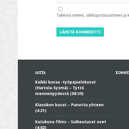
Tallenna nimeni, sähköpostiosoitteeni ja
UUTTA
KOMME
Kaikki kuvaa -työpajaelokuvat
(Hartola-Sysmä) – Tyttö
menneisyydestä (08:39)
Klassikon kuvat – Punottu yhteen
(4:21)
Katukuva-films – Sulkeutuvat ovet
(4:02)