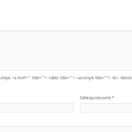
uutteja:
<a href="" title=""> <abbr title=""> <acronym title=""> <b> <bloc
Sähköpostiosoite
*