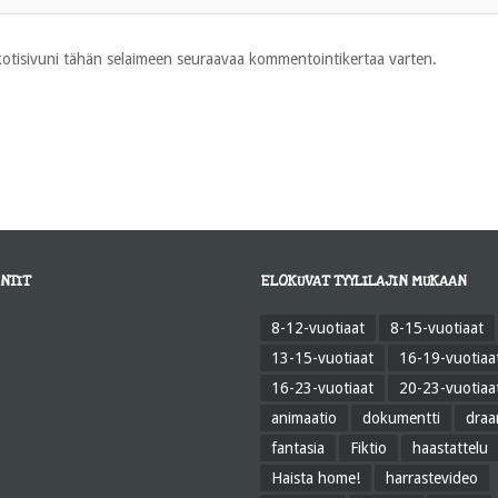
 kotisivuni tähän selaimeen seuraavaa kommentointikertaa varten.
NTIT
ELOKUVAT TYYLILAJIN MUKAAN
8-12-vuotiaat
8-15-vuotiaat
13-15-vuotiaat
16-19-vuotiaa
16-23-vuotiaat
20-23-vuotiaa
animaatio
dokumentti
dra
fantasia
Fiktio
haastattelu
Haista home!
harrastevideo