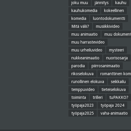
joku muu
jännitys
kauhu
kauhukomedia
kokeellinen
komedia
luontodokumentti
Mitä välii?
musiikkivideo
muu animaatio
muu dokument
muu harrastevideo
muu urheiluvideo
mysteeri
nukkeanimaatio
nuorisosarja
parodia
piirrosanimaatio
rikoselokuva
romanttinen kom
runollinen elokuva
seikkailu
temppuvideo
tieteiselokuva
toiminta
trilleri
tuPAKKO?
työpaja2023
työpaja 2024
työpaja2025
vaha-animaatio