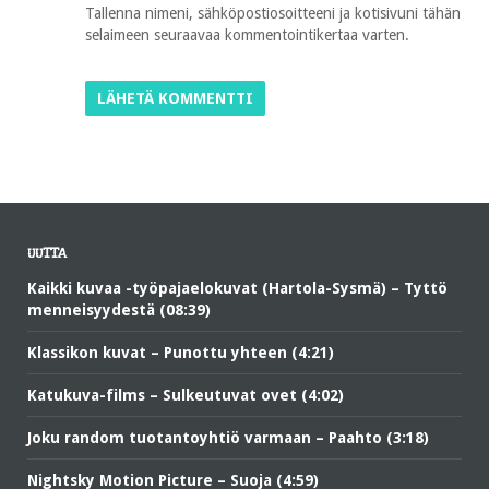
Tallenna nimeni, sähköpostiosoitteeni ja kotisivuni tähän
selaimeen seuraavaa kommentointikertaa varten.
UUTTA
Kaikki kuvaa -työpajaelokuvat (Hartola-Sysmä) – Tyttö
menneisyydestä (08:39)
Klassikon kuvat – Punottu yhteen (4:21)
Katukuva-films – Sulkeutuvat ovet (4:02)
Joku random tuotantoyhtiö varmaan – Paahto (3:18)
Nightsky Motion Picture – Suoja (4:59)