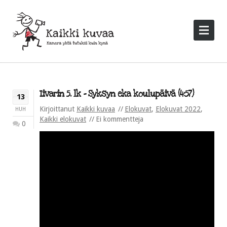
Iivarin 5. lk – Syksyn eka koulupäivä (4:57)
13
Kirjoittanut
Kaikki kuvaa
Elokuvat
,
Elokuvat 2022
,
HUH
Kaikki elokuvat
Ei kommentteja
0