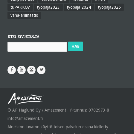
tuPAKKO?
työpaja2023
työpaja 2024
työpaja2025
vaha-animaatio
ETSI SIVUSTOLTA
Haku:
© AP Haglund Oy / Amazement · Y-tunnus: 0702973-8 ·
info@amazement.fi
Aineiston luvaton käyttö toisen palvelun osana kielletty.