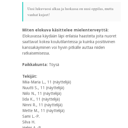
Uusi lukuvuosi alkaa ja luokassa on uusi oppilas, mutta
vanhat kujeet!
Miten elokuva käsittelee mielenterveyttä:
Elokuvassa käydään läpi erilaisia haasteita joita nuoret
saattavat kokea koulutilanteissa ja kuinka positiivinen
kanssakäyminen voi hyvin pitkälle auttaa niiden
ratkaisemisessa.
Paikkakunta:
Töysä
Tekijät:
Miia-Maria L., 11 (näyttelijä)
Nuutti S., 11 (näyttelijä)
Niilo N., 11 (näyttelijä)
Iida K., 11 (näyttelijä)
Ninni R., 11 (näyttelijä)
Mette M., 11 (näyttelijä)
Sami L.-P.
Silva H.
Helmi A.-P.