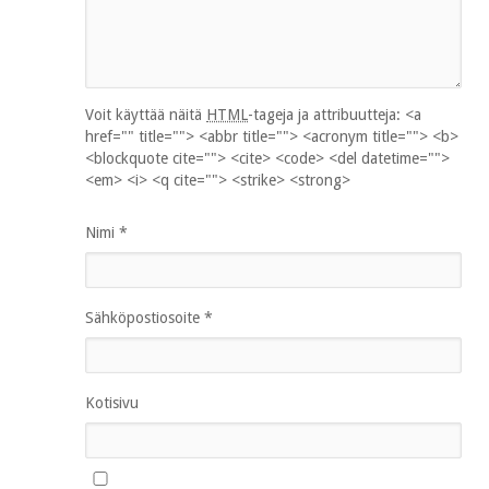
Voit käyttää näitä
HTML
-tageja ja attribuutteja:
<a
href="" title=""> <abbr title=""> <acronym title=""> <b>
<blockquote cite=""> <cite> <code> <del datetime="">
<em> <i> <q cite=""> <strike> <strong>
Nimi
*
Sähköpostiosoite
*
Kotisivu