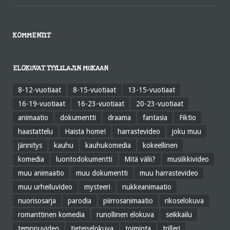
KOMMENTIT
ELOKUVAT TYYLILAJIN MUKAAN
8-12-vuotiaat
8-15-vuotiaat
13-15-vuotiaat
16-19-vuotiaat
16-23-vuotiaat
20-23-vuotiaat
animaatio
dokumentti
draama
fantasia
Fiktio
haastattelu
Haista home!
harrastevideo
joku muu
jännitys
kauhu
kauhukomedia
kokeellinen
komedia
luontodokumentti
Mitä välii?
musiikkivideo
muu animaatio
muu dokumentti
muu harrastevideo
muu urheiluvideo
mysteeri
nukkeanimaatio
nuorisosarja
parodia
piirrosanimaatio
rikoselokuva
romanttinen komedia
runollinen elokuva
seikkailu
temppuvideo
tieteiselokuva
toiminta
trilleri