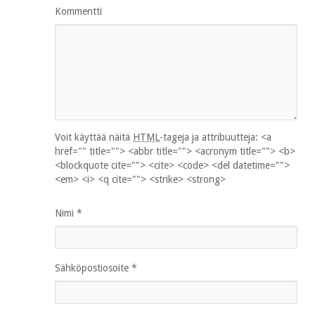
Kommentti
Voit käyttää näitä
HTML
-tageja ja attribuutteja:
<a
href="" title=""> <abbr title=""> <acronym title=""> <b>
<blockquote cite=""> <cite> <code> <del datetime="">
<em> <i> <q cite=""> <strike> <strong>
Nimi
*
Sähköpostiosoite
*