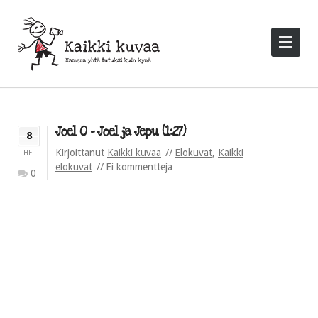
Joel O – Joel ja Jepu (1:27)
8
Kirjoittanut
Kaikki kuvaa
Elokuvat
,
Kaikki
HEI
elokuvat
Ei kommentteja
0