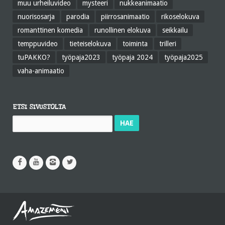
muu urheiluvideo
mysteeri
nukkeanimaatio
nuorisosarja
parodia
piirrosanimaatio
rikoselokuva
romanttinen komedia
runollinen elokuva
seikkailu
temppuvideo
tieteiselokuva
toiminta
trilleri
tuPAKKO?
työpaja2023
työpaja 2024
työpaja2025
vaha-animaatio
ETSI SIVUSTOLTA
Haku: