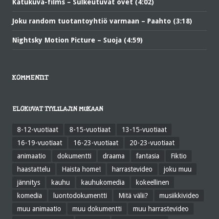
Katukuva-films – Sulkeutuvat ovet (4:02)
Joku random tuotantoyhtiö varmaan – Paahto (3:18)
Nightsky Motion Picture – Suoja (4:59)
KOMMENTIT
ELOKUVAT TYYLILAJIN MUKAAN
8-12-vuotiaat
8-15-vuotiaat
13-15-vuotiaat
16-19-vuotiaat
16-23-vuotiaat
20-23-vuotiaat
animaatio
dokumentti
draama
fantasia
Fiktio
haastattelu
Haista home!
harrastevideo
joku muu
jännitys
kauhu
kauhukomedia
kokeellinen
komedia
luontodokumentti
Mitä välii?
musiikkivideo
muu animaatio
muu dokumentti
muu harrastevideo