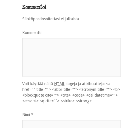
Kommentoi
Sähköpostiosoitettasi ei julkaista.
Kommentti
Voit käyttää näitä
HTML
-tageja ja attribuutteja:
<a
href="" title=""> <abbr title=""> <acronym title=""> <b>
<blockquote cite=""> <cite> <code> <del datetime="">
<em> <i> <q cite=""> <strike> <strong>
Nimi
*