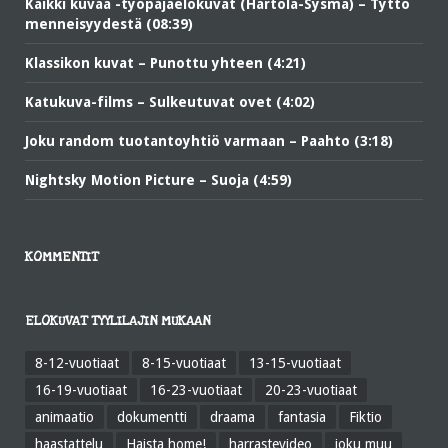
Kaikki kuvaa -työpajaelokuvat (Hartola-Sysmä) – Tyttö
menneisyydestä (08:39)
Klassikon kuvat – Punottu yhteen (4:21)
Katukuva-films – Sulkeutuvat ovet (4:02)
Joku random tuotantoyhtiö varmaan – Paahto (3:18)
Nightsky Motion Picture – Suoja (4:59)
KOMMENTIT
ELOKUVAT TYYLILAJIN MUKAAN
8-12-vuotiaat
8-15-vuotiaat
13-15-vuotiaat
16-19-vuotiaat
16-23-vuotiaat
20-23-vuotiaat
animaatio
dokumentti
draama
fantasia
Fiktio
haastattelu
Haista home!
harrastevideo
joku muu