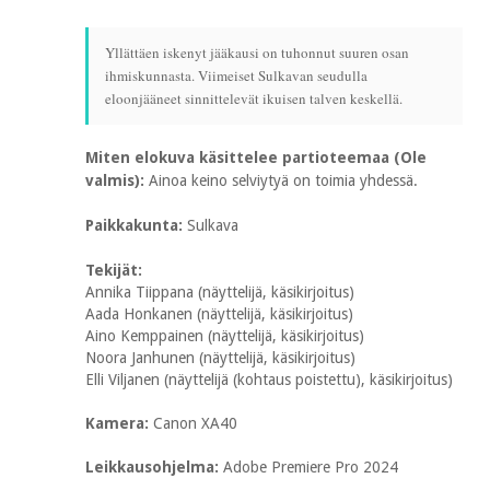
Yllättäen iskenyt jääkausi on tuhonnut suuren osan
ihmiskunnasta. Viimeiset Sulkavan seudulla
eloonjääneet sinnittelevät ikuisen talven keskellä.
Miten elokuva käsittelee partioteemaa (Ole
valmis):
Ainoa keino selviytyä on toimia yhdessä.
Paikkakunta:
Sulkava
Tekijät:
Annika Tiippana (näyttelijä, käsikirjoitus)
Aada Honkanen (näyttelijä, käsikirjoitus)
Aino Kemppainen (näyttelijä, käsikirjoitus)
Noora Janhunen (näyttelijä, käsikirjoitus)
Elli Viljanen (näyttelijä (kohtaus poistettu), käsikirjoitus)
Kamera:
Canon XA40
Leikkausohjelma:
Adobe Premiere Pro 2024