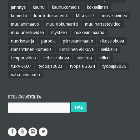
jännitys
kauhu
kauhukomedia
kokeellinen
komedia
luontodokumentti
Mitä välii?
musiikkivideo
muu animaatio
muu dokumentti
muu harrastevideo
muu urheiluvideo
mysteeri
nukkeanimaatio
nuorisosarja
parodia
piirrosanimaatio
rikoselokuva
romanttinen komedia
runollinen elokuva
seikkailu
temppuvideo
tieteiselokuva
toiminta
trilleri
tuPAKKO?
työpaja2023
työpaja 2024
työpaja2025
vaha-animaatio
ETSI SIVUSTOLTA
Haku: