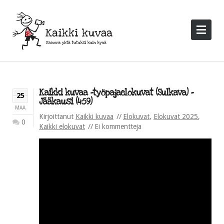
Kaikki kuvaa -työpajaelokuvat (Sulkava) –
25
Jääkausi (4:59)
MAA
Kirjoittanut
Kaikki kuvaa
Elokuvat
,
Elokuvat 2025
,
0
Kaikki elokuvat
Ei kommentteja