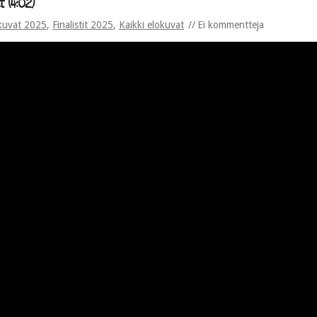
 (4:02)
kuvat 2025
,
Finalistit 2025
,
Kaikki elokuvat
Ei kommentteja