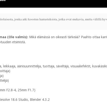
olaisesta, jonka arki koostuu harrastuksista, jotka ovat mukavia, mutta välillä hy
maa (Ole valmis):
Mikä elämässä on oikeasti tärkeää? Paahto ottaa kantaa 
otuuden etsimistä.
 leikkaaja, äänisuunnittelija, tuottaja, säveltäjä, visuaaliefektit, kuvakäsiki
oittaja)
ja)
telijä)
0mm F2.8-4, 25mm F1.7)
Resolve 18.6 Studio, Blender 4.3.2