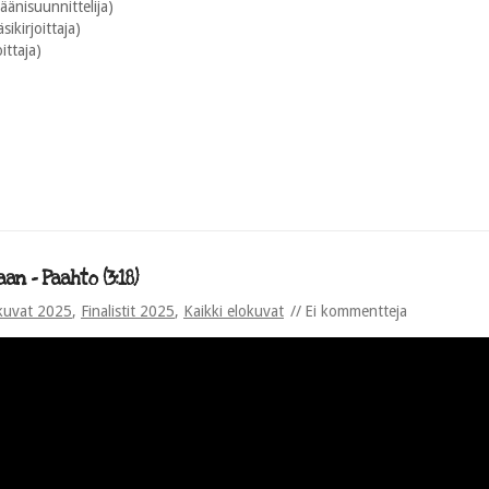
äänisuunnittelija)
sikirjoittaja)
ittaja)
n – Paahto (3:18)
kuvat 2025
,
Finalistit 2025
,
Kaikki elokuvat
Ei kommentteja