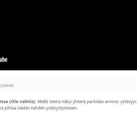
yydestä.
maa (Ole valmis):
Meillä teema näkyi yhtenä partiolais-arvona: ystävyys 
mikä johtaa näiden kahden ystävystymiseen.