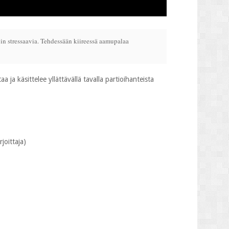
vin stressaavia. Tehdessään kiireessä aamupalaa
ja käsittelee yllättävällä tavalla partioihanteista
rjoittaja)