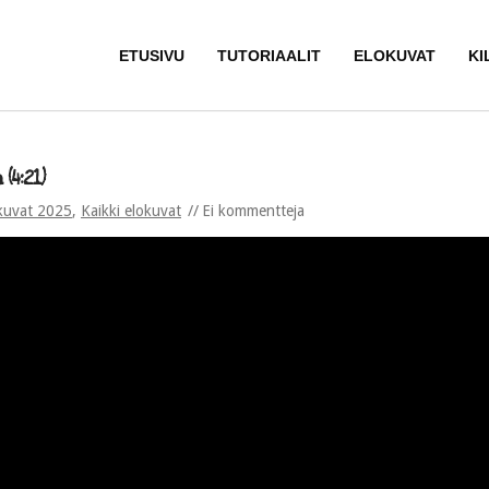
ETUSIVU
TUTORIAALIT
ELOKUVAT
KI
(4:21)
kuvat 2025
,
Kaikki elokuvat
Ei kommentteja