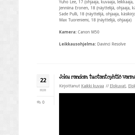
Yuho Lee, 17 (ohjaaja, kuvaaja, leikkaaja, 
Jenniina Eronen, 18 (näyttelijä, ohjaaja, kä
Sade Pulli, 18 (näyttelijä, ohjaaja, käsikirjo
Max Tuoreniemi, 18 (näyttelijä, ohjaaja)
Kamera:
Canon M50
Leikkausohjelma:
Davinci Resolve
Joku random tuotantoyhtiö varmaa
22
Kirjoittanut
Kaikki kuvaa
Elokuvat
,
Elo
HUH
0