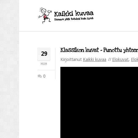
Klassikon kuvat – Punottu yhteen 
29
Kirjoittanut
Kaikki kuvaa
Elokuvat
,
Elo
HUH
0