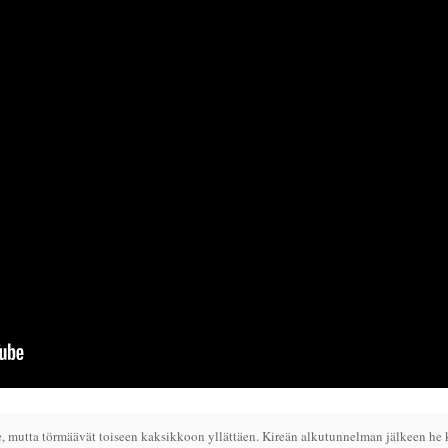
, mutta törmäävät toiseen kaksikkoon yllättäen. Kireän alkutunnelman jälkeen he 