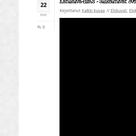
Katukuva-films – Sulkeutuvat ovet
22
Kirjoittanut
Kaikki kuvaa
Elokuvat
,
Elo
HUH
0