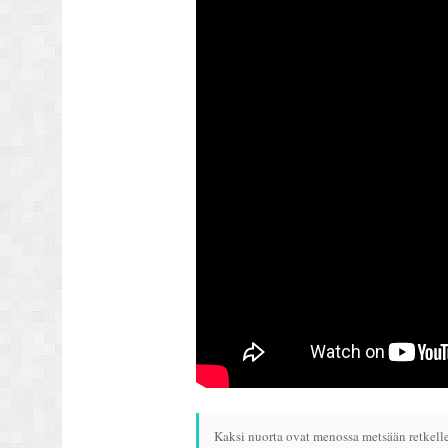
Kaksi nuorta ovat menossa metsään retkelle