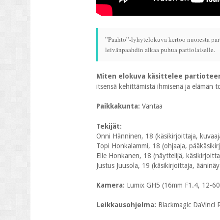
”Paahto”-lyhytelokuva kertoo nuoresta parti
leivänpaahdin alkaa puhua partiolaiselle.
Miten elokuva käsittelee partiotee
itsensä kehittämistä ihmisenä ja elämän t
Paikkakunta:
Vantaa
Tekijät:
Onni Hänninen, 18 (käsikirjoittaja, kuvaaja,
Topi Honkalammi, 18 (ohjaaja, pääkäsikirj
Elle Honkanen, 18 (näyttelijä, käsikirjoitta
Justus Juusola, 19 (käsikirjoittaja, ääninäyt
Kamera:
Lumix GH5 (16mm F1.4, 12-6
Leikkausohjelma:
Blackmagic DaVinci 