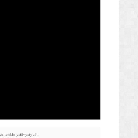
kuitenkin ystävystyvät.