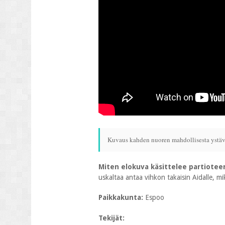
Kuvaus kahden nuoren mahdollisesta ystäv
Miten elokuva käsittelee partiotee
uskaltaa antaa vihkon takaisin Aidalle, 
Paikkakunta:
Espoo
Tekijät: