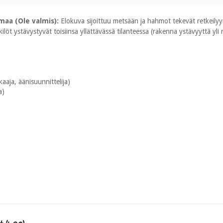
maa (Ole valmis):
Elokuva sijoittuu metsään ja hahmot tekevät retkeilyyn
löt ystävystyvät toisiinsa yllättävässä tilanteessa (rakenna ystävyyttä yli r
ikkaaja, äänisuunnittelija)
a)