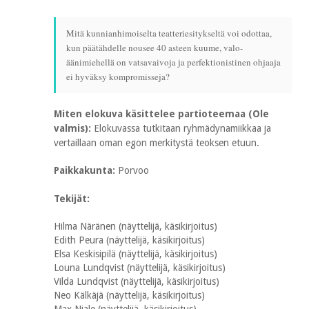
Mitä kunnianhimoiselta teatteriesitykseltä voi odottaa,
kun päätähdelle nousee 40 asteen kuume, valo-
äänimiehellä on vatsavaivoja ja perfektionistinen ohjaaja
ei hyväksy kompromisseja?
Miten elokuva käsittelee partioteemaa (Ole
valmis):
Elokuvassa tutkitaan ryhmädynamiikkaa ja
vertaillaan oman egon merkitystä teoksen etuun.
Paikkakunta:
Porvoo
Tekijät:
Hilma Näränen (näyttelijä, käsikirjoitus)
Edith Peura (näyttelijä, käsikirjoitus)
Elsa Keskisipilä (näyttelijä, käsikirjoitus)
Louna Lundqvist (näyttelijä, käsikirjoitus)
Vilda Lundqvist (näyttelijä, käsikirjoitus)
Neo Kälkäjä (näyttelijä, käsikirjoitus)