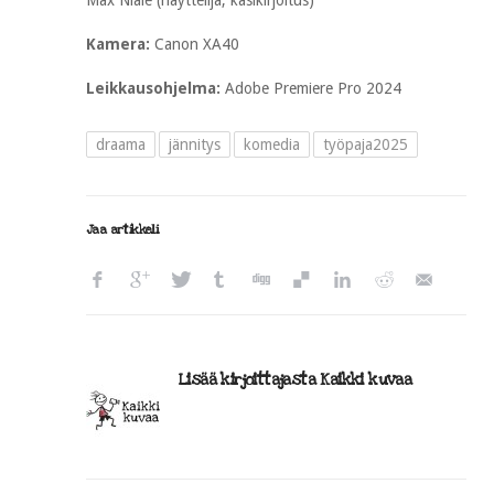
Max Niale (näyttelijä, käsikirjoitus)
Kamera:
Canon XA40
Leikkausohjelma:
Adobe Premiere Pro 2024
draama
jännitys
komedia
työpaja2025
Jaa artikkeli
Lisää kirjoittajasta Kaikki kuvaa