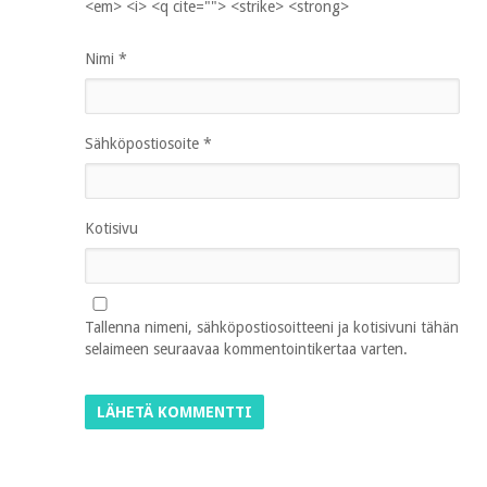
<em> <i> <q cite=""> <strike> <strong>
Nimi
*
Sähköpostiosoite
*
Kotisivu
Tallenna nimeni, sähköpostiosoitteeni ja kotisivuni tähän
selaimeen seuraavaa kommentointikertaa varten.