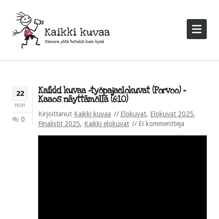
Kaikki kuvaa -työpajaelokuvat (Porvoo) –
22
Kaaos näyttämöllä (6:10)
HUH
Kirjoittanut
Kaikki kuvaa
Elokuvat
,
Elokuvat 2025
,
0
Finalistit 2025
,
Kaikki elokuvat
Ei kommentteja