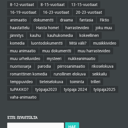
8-12-vuotiaat
8-15-vuotiaat
13-15-vuotiaat
16-19-vuotiaat
16-23-vuotiaat
20-23-vuotiaat
animaatio
dokumentti
draama
fantasia
Fiktio
haastattelu
Haista home!
harrastevideo
joku muu
jännitys
kauhu
kauhukomedia
kokeellinen
komedia
luontodokumentti
Mitä välii?
musiikkivideo
muu animaatio
muu dokumentti
muu harrastevideo
muu urheiluvideo
mysteeri
nukkeanimaatio
nuorisosarja
parodia
piirrosanimaatio
rikoselokuva
romanttinen komedia
runollinen elokuva
seikkailu
temppuvideo
tieteiselokuva
toiminta
trilleri
tuPAKKO?
työpaja2023
työpaja 2024
työpaja2025
vaha-animaatio
ETSI SIVUSTOLTA
Haku: