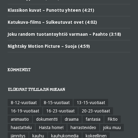
Klassikon kuvat – Punottu yhteen (4:21)
Katukuva-films – Sulkeutuvat ovet (4:02)
Joku random tuotantoyhtiö varmaan – Paahto (3:18)
Nightsky Motion Picture – Suoja (4:59)
KOMMENTIT
ELOKUVAT TYYLILAJIN MUKAAN
8-12-vuotiaat
8-15-vuotiaat
13-15-vuotiaat
16-19-vuotiaat
16-23-vuotiaat
20-23-vuotiaat
animaatio
dokumentti
draama
fantasia
Fiktio
haastattelu
Haista home!
harrastevideo
joku muu
jännitys
kauhu
kauhukomedia
kokeellinen