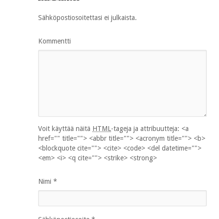
Sähköpostiosoitettasi ei julkaista.
Kommentti
Voit käyttää näitä
HTML
-tageja ja attribuutteja:
<a
href="" title=""> <abbr title=""> <acronym title=""> <b>
<blockquote cite=""> <cite> <code> <del datetime="">
<em> <i> <q cite=""> <strike> <strong>
Nimi
*