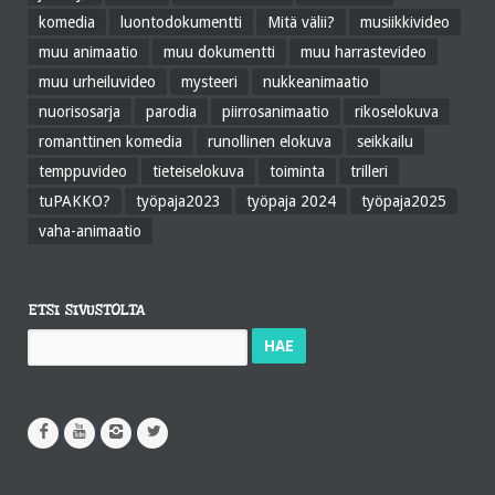
komedia
luontodokumentti
Mitä välii?
musiikkivideo
muu animaatio
muu dokumentti
muu harrastevideo
muu urheiluvideo
mysteeri
nukkeanimaatio
nuorisosarja
parodia
piirrosanimaatio
rikoselokuva
romanttinen komedia
runollinen elokuva
seikkailu
temppuvideo
tieteiselokuva
toiminta
trilleri
tuPAKKO?
työpaja2023
työpaja 2024
työpaja2025
vaha-animaatio
ETSI SIVUSTOLTA
Haku: