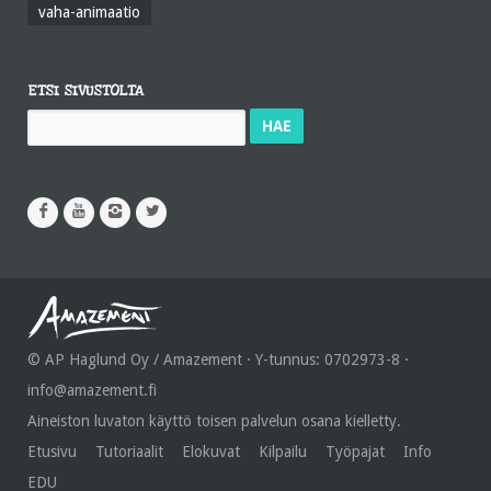
vaha-animaatio
ETSI SIVUSTOLTA
Haku:
© AP Haglund Oy / Amazement · Y-tunnus: 0702973-8 ·
info@amazement.fi
Aineiston luvaton käyttö toisen palvelun osana kielletty.
Etusivu
Tutoriaalit
Elokuvat
Kilpailu
Työpajat
Info
EDU