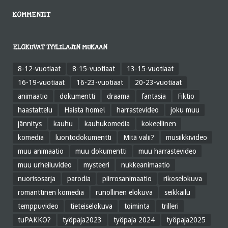
KOMMENTIT
ELOKUVAT TYYLILAJIN MUKAAN
8-12-vuotiaat
8-15-vuotiaat
13-15-vuotiaat
16-19-vuotiaat
16-23-vuotiaat
20-23-vuotiaat
animaatio
dokumentti
draama
fantasia
Fiktio
haastattelu
Haista home!
harrastevideo
joku muu
jännitys
kauhu
kauhukomedia
kokeellinen
komedia
luontodokumentti
Mitä välii?
musiikkivideo
muu animaatio
muu dokumentti
muu harrastevideo
muu urheiluvideo
mysteeri
nukkeanimaatio
nuorisosarja
parodia
piirrosanimaatio
rikoselokuva
romanttinen komedia
runollinen elokuva
seikkailu
temppuvideo
tieteiselokuva
toiminta
trilleri
tuPAKKO?
työpaja2023
työpaja 2024
työpaja2025