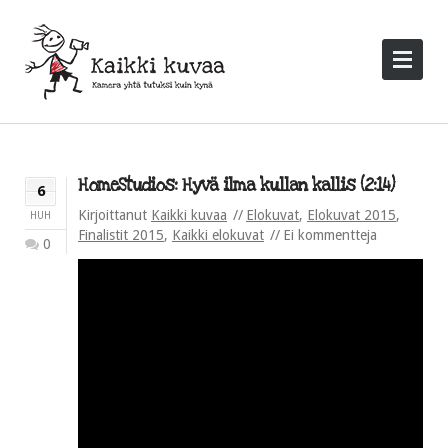
HomeStudios: Hyvä ilma kullan kallis (2:14)
6
Kirjoittanut
Kaikki kuvaa
Elokuvat
,
Elokuvat 2015
,
HUH
Finalistit 2015
,
Kaikki elokuvat
Ei kommentteja
0