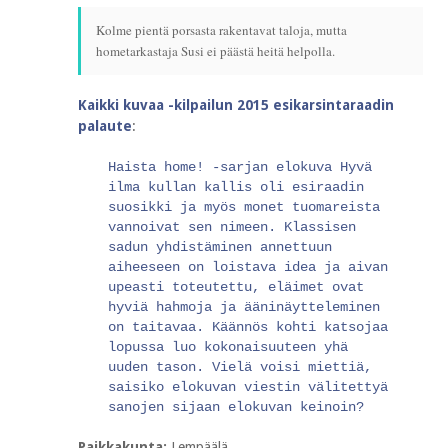
Kolme pientä porsasta rakentavat taloja, mutta
hometarkastaja Susi ei päästä heitä helpolla.
Kaikki kuvaa -kilpailun 2015 esikarsintaraadin
palaute
:
Haista home! -sarjan elokuva Hyvä
ilma kullan kallis oli esiraadin
suosikki ja myös monet tuomareista
vannoivat sen nimeen. Klassisen
sadun yhdistäminen annettuun
aiheeseen on loistava idea ja aivan
upeasti toteutettu, eläimet ovat
hyviä hahmoja ja ääninäytteleminen
on taitavaa. Käännös kohti katsojaa
lopussa luo kokonaisuuteen yhä
uuden tason. Vielä voisi miettiä,
saisiko elokuvan viestin välitettyä
sanojen sijaan elokuvan keinoin?
Paikkakunta:
Lempäälä