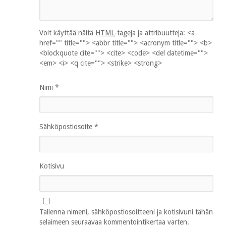
Voit käyttää näitä
HTML
-tageja ja attribuutteja:
<a
href="" title=""> <abbr title=""> <acronym title=""> <b>
<blockquote cite=""> <cite> <code> <del datetime="">
<em> <i> <q cite=""> <strike> <strong>
Nimi
*
Sähköpostiosoite
*
Kotisivu
Tallenna nimeni, sähköpostiosoitteeni ja kotisivuni tähän
selaimeen seuraavaa kommentointikertaa varten.