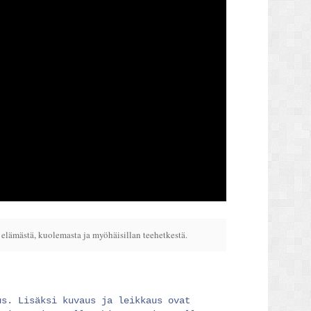
elämästä, kuolemasta ja myöhäisillan teehetkestä.
us. Lisäksi kuvaus ja leikkaus ovat