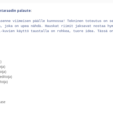
intaraadin palaute
:
asenne viimeisen päälle kunnossa! Tekninen toteutus on s
a, joka on upea nähdä. Hauskat riimit jaksavat nostaa hy
l-kuvien käyttö taustalla on rohkea, tuore idea. Tässä o
a)
ija)
oija)
editoija)
toija)
base