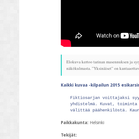
Elokuva kertoo tarinan masennuksen ja syrj
näkökulmasta. ”Yksinäiset” on kantaaottava
Kaikki kuvaa -kilpailun 2015 esikars
Fiktiosarjan voittajaksi sy
yhdistelmä. Kuvat, toiminta
välittää päähenkilöstä. Kau
Paikkakunta:
Helsinki
Tekijät: