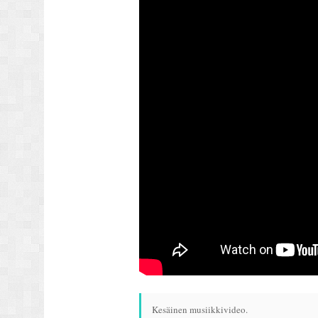
Kesäinen musiikkivideo.