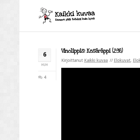
Vinolippis: Kesäräppi (2:38)
6
Kirjoittanut
Kaikki kuvaa
Elokuvat
,
Elo
HUH
4