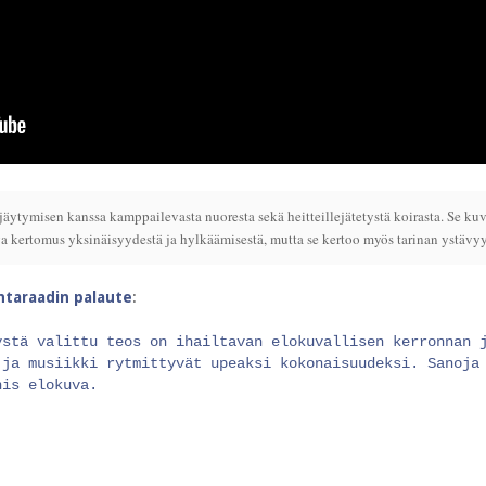
äytymisen kanssa kamppailevasta nuoresta sekä heitteillejätetystä koirasta. Se kuv
 kertomus yksinäisyydestä ja hylkäämisestä, mutta se kertoo myös tarinan ystävyyd
intaraadin palaute
:
ystä valittu teos on ihailtavan elokuvallisen kerronnan 
 ja musiikki rytmittyvät upeaksi kokonaisuudeksi. Sanoja
nis elokuva.