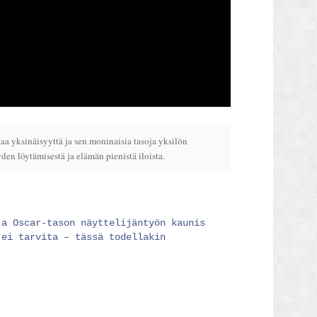
aa yksinäisyyttä ja sen moninaisia tasoja yksilön
en löytämisestä ja elämän pienistä iloista.
ja Oscar-tason näyttelijäntyön kaunis
 ei tarvita – tässä todellakin