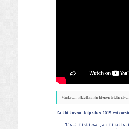
Marketan, iäkkäämmän hienon leidin aivan t
Kaikki kuvaa -kilpailun 2015 esikars
Tästä fiktiosarjan finalist