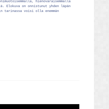
enimuotoisemmalla, hienovaraisemmalla
tä. Elokuva on onnistunut yhden läpän
in tarinassa voisi olla enemmän