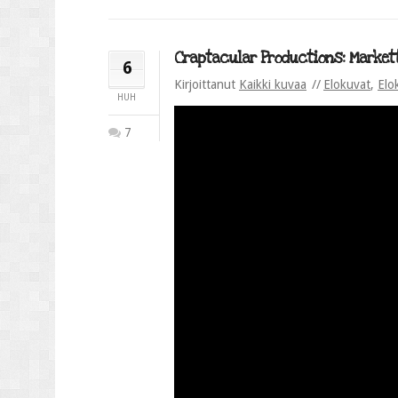
Craptacular Productions: Markett
6
Kirjoittanut
Kaikki kuvaa
Elokuvat
,
Elo
HUH
7