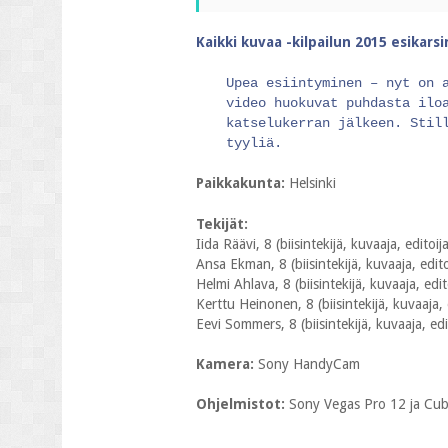
Kaikki kuvaa -kilpailun 2015 esikars
Upea esiintyminen – nyt on 
video huokuvat puhdasta ilo
katselukerran jälkeen. Stil
tyyliä.
Paikkakunta:
Helsinki
Tekijät:
Iida Räävi, 8 (biisintekijä, kuvaaja, editoij
Ansa Ekman, 8 (biisintekijä, kuvaaja, edito
Helmi Ahlava, 8 (biisintekijä, kuvaaja, edit
Kerttu Heinonen, 8 (biisintekijä, kuvaaja, 
Eevi Sommers, 8 (biisintekijä, kuvaaja, edi
Kamera:
Sony HandyCam
Ohjelmistot:
Sony Vegas Pro 12 ja Cu