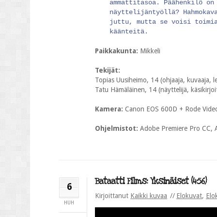
ammattitasoa. Päähenkilö on
näyttelijäntyöllä? Hahmokav
juttu, mutta se voisi toimi
käänteitä.
Paikkakunta:
Mikkeli
Tekijät:
Topias Uusiheimo, 14 (ohjaaja, kuvaaja, leik
Tatu Hämäläinen, 14 (näyttelijä, käsikirjoi
Kamera:
Canon EOS 600D + Rode Vide
Ohjelmistot:
Adobe Premiere Pro CC, A
Bataatti Films: Yksinäiset (4:56)
6
Kirjoittanut
Kaikki kuvaa
Elokuvat
,
Elo
HUH