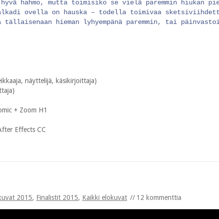
 hyvä hahmo, mutta toimisiko se vielä paremmin hiukan pi
alkadi ovella on hauska – todella toimivaa sketsiviihdet
a tällaisenaan hieman lyhyempänä paremmin, tai päinvasto
kaaja, näyttelijä, käsikirjoittaja)
ttaja)
omic + Zoom H1
fter Effects CC
kuvat 2015
,
Finalistit 2015
,
Kaikki elokuvat
12 kommenttia