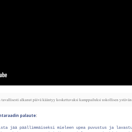
avallisesti alkanut päivä kääntyy koskettavaksi kamppailuksi uskollisen ystävän 
intaraadin palaute
:
ista jää päällimmäiseksi mieleen upea puvustus ja lavast