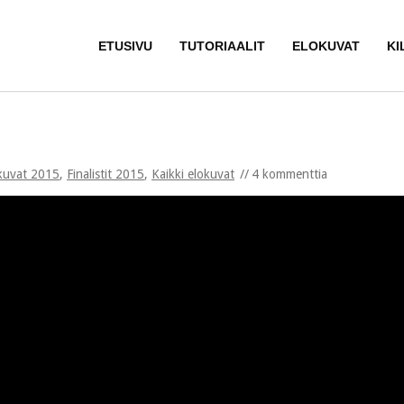
ETUSIVU
TUTORIAALIT
ELOKUVAT
KI
kuvat 2015
,
Finalistit 2015
,
Kaikki elokuvat
4 kommenttia