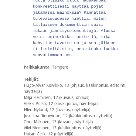
mutta olisiko ollut hauskempaa
konkreettisesti näyttää pojat
jakamassa mainoksia? Kannattaa
tulevaisuudessa miettiä, miten
tällaiseen dokumenttiin saisi
mukaan jännityselementtejä. Alussa
voisi esimerkiksi esitellä, mikä
kahvilan tavoite on ja sen jälkeen
fiilisteltäisiin, onnistuuko luokka
saavuttamaan sen.
Paikkakunta:
Tampere
Tekijät:
Hugo-Alvar Koivikko, 13 (ohjaus, käsikirjoitus, editointi,
näyttelijä)
Milja Helminen, 12 (kuvaus, ohjaus)
Aleksi Polso, 12 (käsikirjoitus, näyttelijä)
Ellen Nylund, 12 (kuvaus, näyttelijä)
Josefiina Rinnevuori, 12 (käsikirjoitus, näyttelijä)
Onni Mäkinen, 13 (kuvaus, näyttelijä)
Viivi Nieminen, 13 (käsikirjoitus, näyttelijä)
Hakan Celik, 12 (näyttelijä)