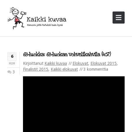
6B-luokka: 6B-luokan vohvelikahvila (4:57)
6
Kirjoittanut
Kaikki kuvaa
Elokuvat
,
Elokuvat 2015
,
HUH
Finalistit 2015
,
Kaikki elokuvat
3 kommenttia
3