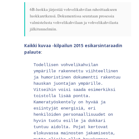
6B-luokka järjestää vohvelikahvilan rahoittaakseen
luokkaretkensä. Dokumentissa seurataan prosessia
valmistelusta vohvelikahvilaan ja vohvelikahvilasta
jälkitunnelmiin.
Kaikki kuvaa -kilpailun 2015 esikarsintaraadin
palaute
:
Todellisen vohvelikahvilan
ympärille rakennettu viihteellinen
ja humoristinen dokumentti rakentuu
hauskan juontajan ympärille.
Vitseihin voisi saada esimerkiksi
toistolla lisää pontta.
Kameratyöskentely on hyvää ja
esiintyjät energisiä, eri
henkilöiden personaallisuudet on
hyvin tuotu esille ja dokkari
tuntuu aidolta. Pojat kertovat
elokuvassa mainosten jakamisesta,