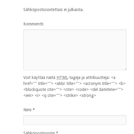
Sähköpostiosoitettasi ei julkaista.
Kommentti
Voit käyttää näitä
HTML
-tageja ja attribuutteja:
<a
href="" title=""> <abbr title=""> <acronym title=""> <b>
<blockquote cite=""> <cite> <code> <del datetime="">
<em> <i> <q cite=""> <strike> <strong>
Nimi
*
Sähköpostiosoite
*