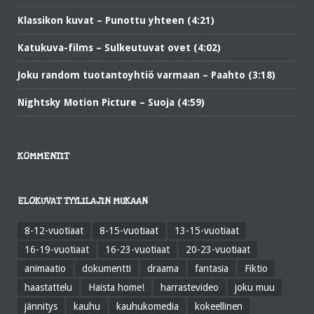
Klassikon kuvat – Punottu yhteen (4:21)
Katukuva-films – Sulkeutuvat ovet (4:02)
Joku random tuotantoyhtiö varmaan – Paahto (3:18)
Nightsky Motion Picture – Suoja (4:59)
KOMMENTIT
ELOKUVAT TYYLILAJIN MUKAAN
8-12-vuotiaat
8-15-vuotiaat
13-15-vuotiaat
16-19-vuotiaat
16-23-vuotiaat
20-23-vuotiaat
animaatio
dokumentti
draama
fantasia
Fiktio
haastattelu
Haista home!
harrastevideo
joku muu
jännitys
kauhu
kauhukomedia
kokeellinen