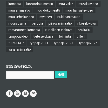
komedia
luontodokumentti
Mitä välii?
musiikkivideo
muu animaatio
muu dokumentti
muu harrastevideo
muu urheiluvideo
mysteeri
nukkeanimaatio
nuorisosarja
parodia
piirrosanimaatio
rikoselokuva
romanttinen komedia
runollinen elokuva
seikkailu
temppuvideo
tieteiselokuva
toiminta
trilleri
tuPAKKO?
työpaja2023
työpaja 2024
työpaja2025
vaha-animaatio
ETSI SIVUSTOLTA
Haku: