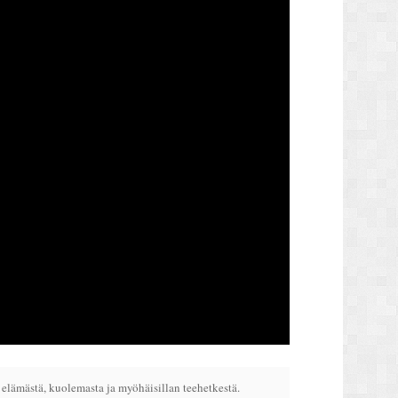
elämästä, kuolemasta ja myöhäisillan teehetkestä.