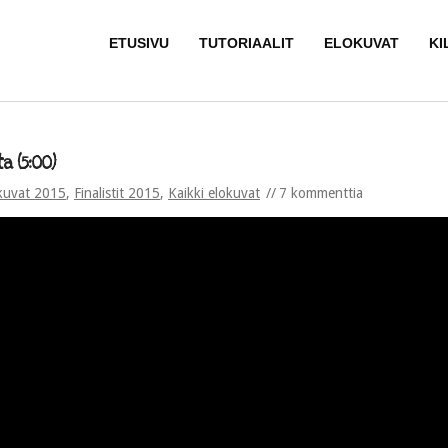
ETUSIVU
TUTORIAALIT
ELOKUVAT
KI
a (5:00)
kuvat 2015
,
Finalistit 2015
,
Kaikki elokuvat
7 kommenttia