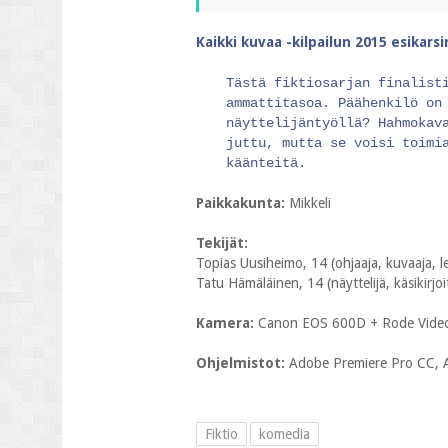
Kaikki kuvaa -kilpailun 2015 esikars
Tästä fiktiosarjan finalist
ammattitasoa. Päähenkilö on
näyttelijäntyöllä? Hahmokav
juttu, mutta se voisi toimi
käänteitä.
Paikkakunta:
Mikkeli
Tekijät:
Topias Uusiheimo, 14 (ohjaaja, kuvaaja, leik
Tatu Hämäläinen, 14 (näyttelijä, käsikirjoi
Kamera:
Canon EOS 600D + Rode Vide
Ohjelmistot:
Adobe Premiere Pro CC, A
Fiktio
komedia