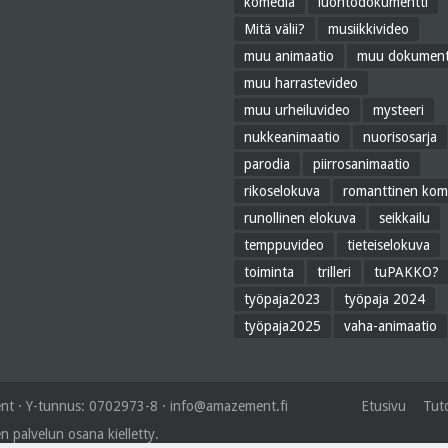
komedia
luontodokumentti
Mitä välii?
musiikkivideo
muu animaatio
muu dokument
muu harrastevideo
muu urheiluvideo
mysteeri
nukkeanimaatio
nuorisosarja
parodia
piirrosanimaatio
rikoselokuva
romanttinen kom
runollinen elokuva
seikkailu
temppuvideo
tieteiselokuva
toiminta
trilleri
tuPAKKO?
työpaja2023
työpaja 2024
työpaja2025
vaha-animaatio
t · Y-tunnus: 0702973-8 ·
info@amazement.fi
Etusivu
Tuto
n palvelun osana kielletty.