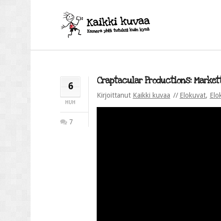
Craptacular Productions: Markett
6
Kirjoittanut
Kaikki kuvaa
Elokuvat
,
Elo
HUH
7