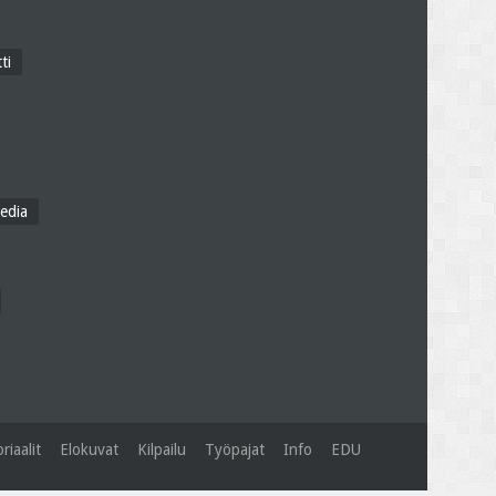
ti
edia
riaalit
Elokuvat
Kilpailu
Työpajat
Info
EDU