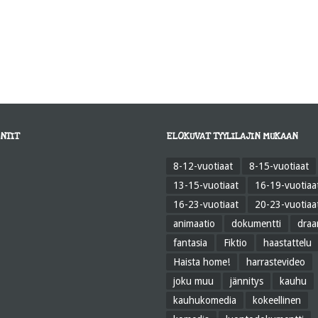
NTIT
ELOKUVAT TYYLILAJIN MUKAAN
8-12-vuotiaat
8-15-vuotiaat
13-15-vuotiaat
16-19-vuotiaa
16-23-vuotiaat
20-23-vuotiaa
animaatio
dokumentti
dra
fantasia
Fiktio
haastattelu
Haista home!
harrastevideo
joku muu
jännitys
kauhu
kauhukomedia
kokeellinen