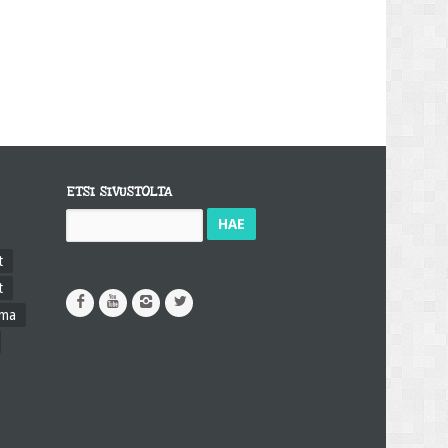
ETSI SIVUSTOLTA
Haku:
t
t
ama