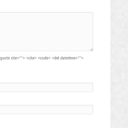
kquote cite=""> <cite> <code> <del datetime="">