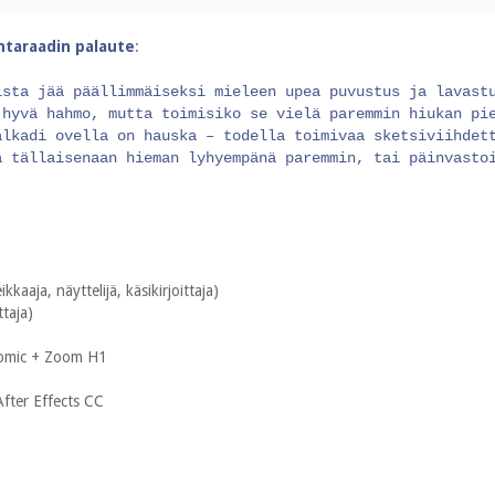
intaraadin palaute
:
ista jää päällimmäiseksi mieleen upea puvustus ja lavast
 hyvä hahmo, mutta toimisiko se vielä paremmin hiukan pi
alkadi ovella on hauska – todella toimivaa sketsiviihdet
a tällaisenaan hieman lyhyempänä paremmin, tai päinvasto
kaaja, näyttelijä, käsikirjoittaja)
ttaja)
omic + Zoom H1
fter Effects CC