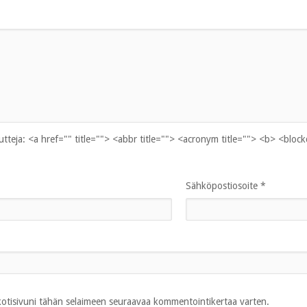
uutteja:
<a href="" title=""> <abbr title=""> <acronym title=""> <b> <bloc
Sähköpostiosoite
*
 kotisivuni tähän selaimeen seuraavaa kommentointikertaa varten.