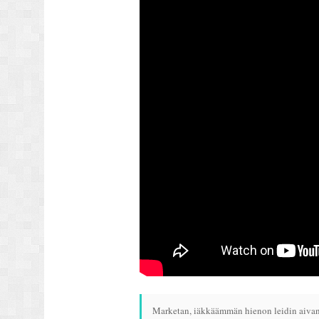
Marketan, iäkkäämmän hienon leidin aivan t