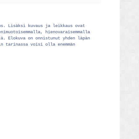
us. Lisäksi kuvaus ja leikkaus ovat
enimuotoisemmalla, hienovaraisemmalla
tä. Elokuva on onnistunut yhden läpän
in tarinassa voisi olla enemmän