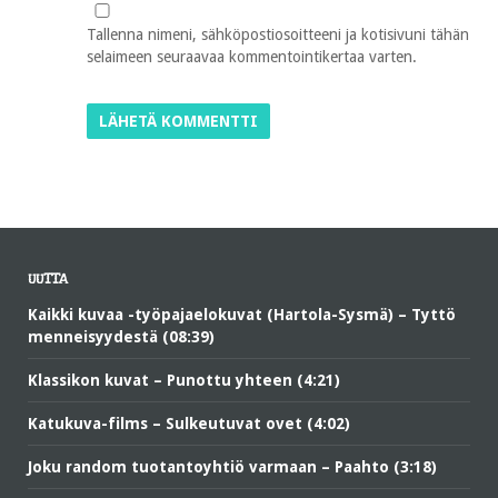
Tallenna nimeni, sähköpostiosoitteeni ja kotisivuni tähän
selaimeen seuraavaa kommentointikertaa varten.
UUTTA
Kaikki kuvaa -työpajaelokuvat (Hartola-Sysmä) – Tyttö
menneisyydestä (08:39)
Klassikon kuvat – Punottu yhteen (4:21)
Katukuva-films – Sulkeutuvat ovet (4:02)
Joku random tuotantoyhtiö varmaan – Paahto (3:18)