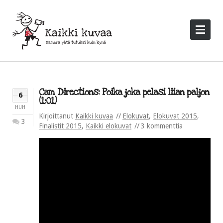
Cam Directions: Poika joka pelasi liian paljon
6
(1:01)
HUH
Kirjoittanut
Kaikki kuvaa
Elokuvat
,
Elokuvat 2015
,
3
Finalistit 2015
,
Kaikki elokuvat
3 kommenttia