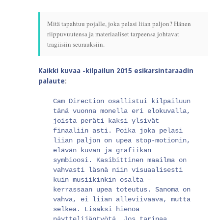
Mitä tapahtuu pojalle, joka pelasi liian paljon? Hänen
riippuvuutensa ja materiaaliset tarpeensa johtavat
tragiisiin seurauksiin.
Kaikki kuvaa -kilpailun 2015 esikarsintaraadin
palaute
:
Cam Direction osallistui kilpailuun
tänä vuonna monella eri elokuvalla,
joista peräti kaksi ylsivät
finaaliin asti. Poika joka pelasi
liian paljon on upea stop-motionin,
elävän kuvan ja grafiikan
symbioosi. Kasibittinen maailma on
vahvasti läsnä niin visuaalisesti
kuin musiikinkin osalta –
kerrassaan upea toteutus. Sanoma on
vahva, ei liian alleviivaava, mutta
selkeä. Lisäksi hienoa
näyttelijäntyötä. Jos tarinaa