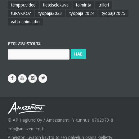
temppuvideo
tieteiselokuva
toiminta
trilleri
tuPAKKO?
työpaja2023
työpaja 2024
työpaja2025
vaha-animaatio
ETSI SIVUSTOLTA
Haku:
© AP Haglund Oy / Amazement · Y-tunnus: 0702973-8 ·
info@amazement.fi
Aineiston luvaton käyttö toisen palvelun osana kielletty.