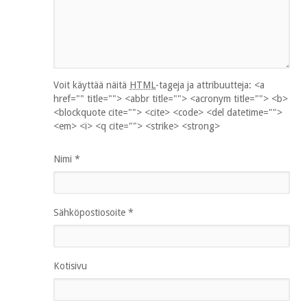
Voit käyttää näitä
HTML
-tageja ja attribuutteja:
<a
href="" title=""> <abbr title=""> <acronym title=""> <b>
<blockquote cite=""> <cite> <code> <del datetime="">
<em> <i> <q cite=""> <strike> <strong>
Nimi
*
Sähköpostiosoite
*
Kotisivu