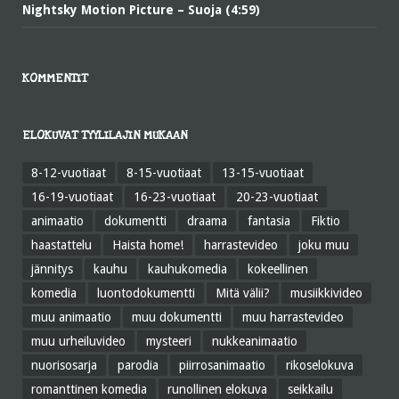
Nightsky Motion Picture – Suoja (4:59)
KOMMENTIT
ELOKUVAT TYYLILAJIN MUKAAN
8-12-vuotiaat
8-15-vuotiaat
13-15-vuotiaat
16-19-vuotiaat
16-23-vuotiaat
20-23-vuotiaat
animaatio
dokumentti
draama
fantasia
Fiktio
haastattelu
Haista home!
harrastevideo
joku muu
jännitys
kauhu
kauhukomedia
kokeellinen
komedia
luontodokumentti
Mitä välii?
musiikkivideo
muu animaatio
muu dokumentti
muu harrastevideo
muu urheiluvideo
mysteeri
nukkeanimaatio
nuorisosarja
parodia
piirrosanimaatio
rikoselokuva
romanttinen komedia
runollinen elokuva
seikkailu