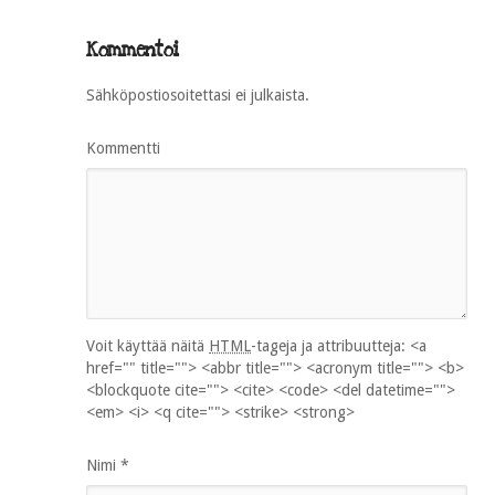
Kommentoi
Sähköpostiosoitettasi ei julkaista.
Kommentti
Voit käyttää näitä
HTML
-tageja ja attribuutteja:
<a
href="" title=""> <abbr title=""> <acronym title=""> <b>
<blockquote cite=""> <cite> <code> <del datetime="">
<em> <i> <q cite=""> <strike> <strong>
Nimi
*