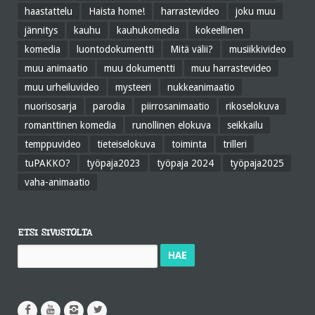
haastattelu
Haista home!
harrastevideo
joku muu
jännitys
kauhu
kauhukomedia
kokeellinen
komedia
luontodokumentti
Mitä välii?
musiikkivideo
muu animaatio
muu dokumentti
muu harrastevideo
muu urheiluvideo
mysteeri
nukkeanimaatio
nuorisosarja
parodia
piirrosanimaatio
rikoselokuva
romanttinen komedia
runollinen elokuva
seikkailu
temppuvideo
tieteiselokuva
toiminta
trilleri
tuPAKKO?
työpaja2023
työpaja 2024
työpaja2025
vaha-animaatio
ETSI SIVUSTOLTA
Haku: