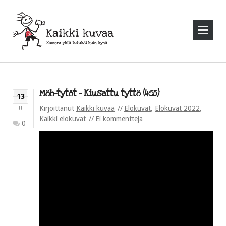
Möh-tytöt – Kiusattu tyttö (4:55)
13
Kirjoittanut
Kaikki kuvaa
Elokuvat
,
Elokuvat 2022
,
HUH
Kaikki elokuvat
Ei kommentteja
0