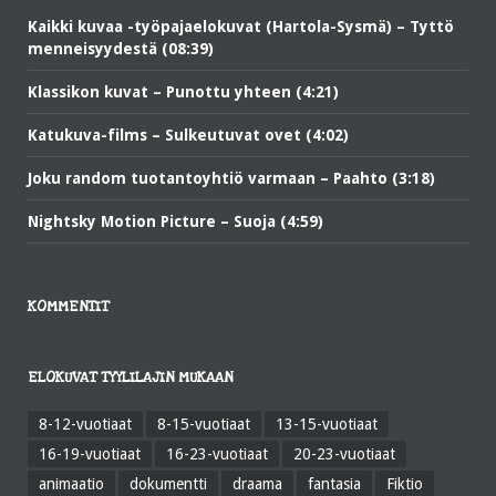
Kaikki kuvaa -työpajaelokuvat (Hartola-Sysmä) – Tyttö
menneisyydestä (08:39)
Klassikon kuvat – Punottu yhteen (4:21)
Katukuva-films – Sulkeutuvat ovet (4:02)
Joku random tuotantoyhtiö varmaan – Paahto (3:18)
Nightsky Motion Picture – Suoja (4:59)
KOMMENTIT
ELOKUVAT TYYLILAJIN MUKAAN
8-12-vuotiaat
8-15-vuotiaat
13-15-vuotiaat
16-19-vuotiaat
16-23-vuotiaat
20-23-vuotiaat
animaatio
dokumentti
draama
fantasia
Fiktio