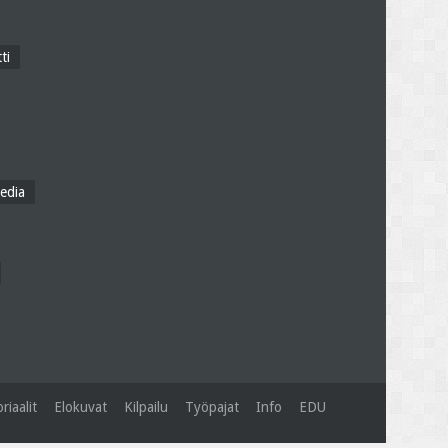
ti
edia
riaalit
Elokuvat
Kilpailu
Työpajat
Info
EDU