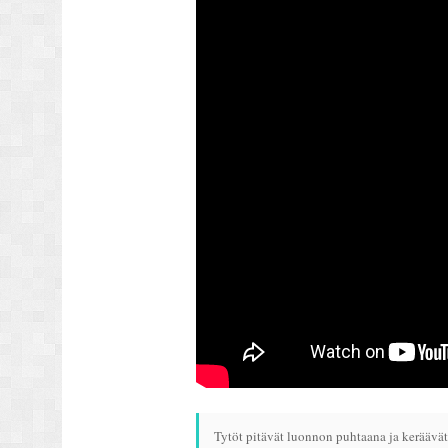
Tytöt pitävät luonnon puhtaana ja keräävät