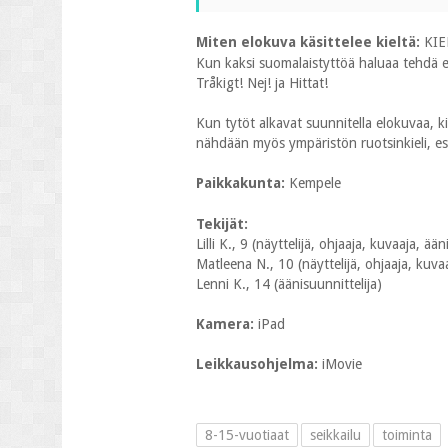
Miten elokuva käsittelee kieltä:
KIE
Kun kaksi suomalaistyttöä haluaa tehdä el
Tråkigt! Nej! ja Hittat!
Kun tytöt alkavat suunnitella elokuvaa, ki
nähdään myös ympäristön ruotsinkieli, esi
Paikkakunta:
Kempele
Tekijät:
Lilli K., 9 (näyttelijä, ohjaaja, kuvaaja, ää
Matleena N., 10 (näyttelijä, ohjaaja, kuvaa
Lenni K., 14 (äänisuunnittelija)
Kamera:
iPad
Leikkausohjelma:
iMovie
8-15-vuotiaat
seikkailu
toiminta