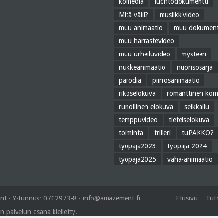
komedia
luontodokumentti
Mitä välii?
musiikkivideo
muu animaatio
muu dokument
muu harrastevideo
muu urheiluvideo
mysteeri
nukkeanimaatio
nuorisosarja
parodia
piirrosanimaatio
rikoselokuva
romanttinen kom
runollinen elokuva
seikkailu
temppuvideo
tieteiselokuva
toiminta
trilleri
tuPAKKO?
työpaja2023
työpaja 2024
työpaja2025
vaha-animaatio
t · Y-tunnus: 0702973-8 ·
info@amazement.fi
Etusivu
Tuto
n palvelun osana kielletty.