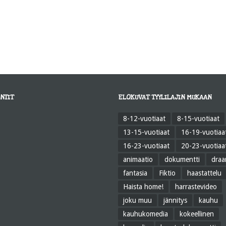
NTIT
ELOKUVAT TYYLILAJIN MUKAAN
8-12-vuotiaat
8-15-vuotiaat
13-15-vuotiaat
16-19-vuotiaa
16-23-vuotiaat
20-23-vuotiaa
animaatio
dokumentti
dra
fantasia
Fiktio
haastattelu
Haista home!
harrastevideo
joku muu
jännitys
kauhu
kauhukomedia
kokeellinen