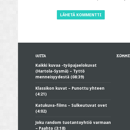
UUTTA
KOMME
Kaikki kuvaa -työpajaelokuvat
(Hartola-Sysmä) – Tyttö
menneisyydestä (08:39)
Klassikon kuvat – Punottu yhteen
(4:21)
Katukuva-films – Sulkeutuvat ovet
(4:02)
Joku random tuotantoyhtiö varmaan
– Paahto (3:18)