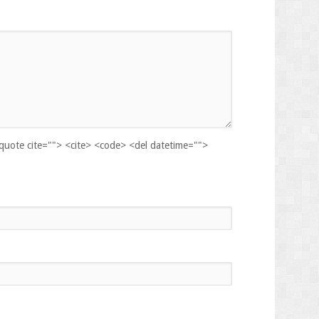
kquote cite=""> <cite> <code> <del datetime="">