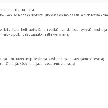
LI: UUSI KIELI RUOTSI.
okuvan, se tehdään ruotsiksi. Juonessa on tärkeä asia ja elokuvassa kolme r
eleksi valitaan heti ruotsi. Sanoja etsitään sanakirjasta, kysytään muilta 
merkiksi pullonpalautusautomaatin kielivalinta.
nittäjä, äänisuunnittelija, leikkaaja, käsikirjoittaja, puvustaja/maskeeraaja)
ja, äänittäjä, käsikirjoittaja, puvustaja/maskeeraaja)