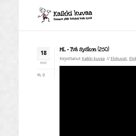
ML – Två syskon (2:50)
18
Kirjoittanut
Kaikki kuvaa
Elokuvat
,
Elo
HUH
0