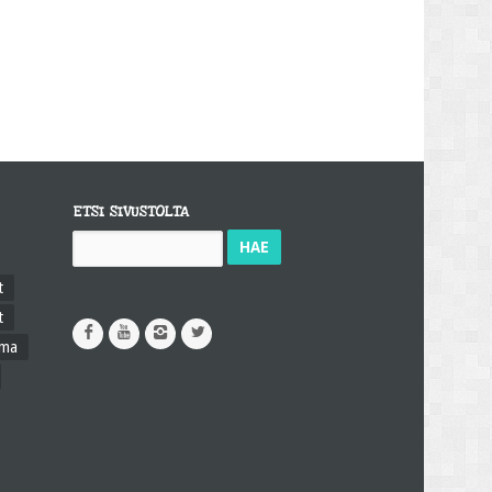
ETSI SIVUSTOLTA
Haku:
t
t
ama