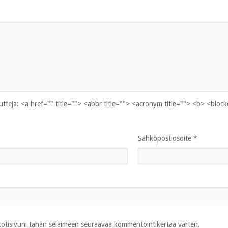
uutteja:
<a href="" title=""> <abbr title=""> <acronym title=""> <b> <bloc
Sähköpostiosoite
*
 kotisivuni tähän selaimeen seuraavaa kommentointikertaa varten.