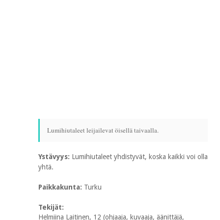
Lumihiutaleet leijailevat öisellä taivaalla.
Ystävyys:
Lumihiutaleet yhdistyvät, koska kaikki voi olla
yhtä.
Paikkakunta:
Turku
Tekijät:
Helmiina Laitinen, 12 (ohjaaja, kuvaaja, äänittäjä,