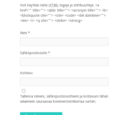
Voit käyttää näitä
HTML
-tageja ja attribuutteja:
<a
href="" title=""> <abbr title=""> <acronym title=""> <b>
<blockquote cite=""> <cite> <code> <del datetime="">
<em> <i> <q cite=""> <strike> <strong>
Nimi
*
Sähköpostiosoite
*
Kotisivu
Tallenna nimeni, sähköpostiosoitteeni ja kotisivuni tähän
selaimeen seuraavaa kommentointikertaa varten.