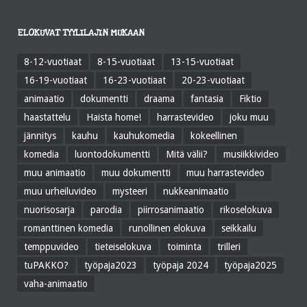
ELOKUVAT TYYLILAJIN MUKAAN
8-12-vuotiaat
8-15-vuotiaat
13-15-vuotiaat
16-19-vuotiaat
16-23-vuotiaat
20-23-vuotiaat
animaatio
dokumentti
draama
fantasia
Fiktio
haastattelu
Haista home!
harrastevideo
joku muu
jännitys
kauhu
kauhukomedia
kokeellinen
komedia
luontodokumentti
Mitä välii?
musiikkivideo
muu animaatio
muu dokumentti
muu harrastevideo
muu urheiluvideo
mysteeri
nukkeanimaatio
nuorisosarja
parodia
piirrosanimaatio
rikoselokuva
romanttinen komedia
runollinen elokuva
seikkailu
temppuvideo
tieteiselokuva
toiminta
trilleri
tuPAKKO?
työpaja2023
työpaja 2024
työpaja2025
vaha-animaatio