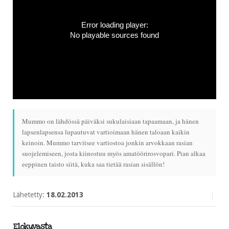
Error loading player:
No playable sources found
Mummo on lähdössä päiväksi sukulaisiaan tapaamaan, ja hänen
lapsenlapsensa lupautuvat vartioimaan hänen taloaan kaikin
keinoin. Mummo tarvitsee vartiostoa jonkin arvokkaan rasian
suojelemiseen, josta kiinostuu myös amatöörirosvopari. Pian alkaa
eeppinen taisto siitä, kuka saa tietää rasian sisällön!
Lähetetty:
18.02.2013
Elokuvasta