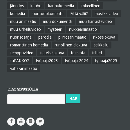
jännitys
kauhu
kauhukomedia
kokeellinen
komedia
luontodokumentti
Mitä välii?
musiikkivideo
muu animaatio
muu dokumentti
muu harrastevideo
muu urheiluvideo
mysteeri
nukkeanimaatio
nuorisosarja
parodia
piirrosanimaatio
rikoselokuva
romanttinen komedia
runollinen elokuva
seikkailu
temppuvideo
tieteiselokuva
toiminta
trilleri
tuPAKKO?
työpaja2023
työpaja 2024
työpaja2025
vaha-animaatio
ETSI SIVUSTOLTA
Haku: