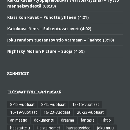
Kaikki kuvaa -työpajaelokuvat (Hartola-Sysmä) – Tyttö
menneisyydestä (08:39)
Klassikon kuvat – Punottu yhteen (4:21)
Katukuva-films – Sulkeutuvat ovet (4:02)
Joku random tuotantoyhtiö varmaan – Paahto (3:18)
Nightsky Motion Picture – Suoja (4:59)
KOMMENTIT
ELOKUVAT TYYLILAJIN MUKAAN
8-12-vuotiaat
8-15-vuotiaat
13-15-vuotiaat
16-19-vuotiaat
16-23-vuotiaat
20-23-vuotiaat
animaatio
dokumentti
draama
fantasia
Fiktio
haastattelu
Haista home!
harrastevideo
joku muu