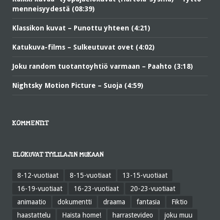
menneisyydestä (08:39)
Klassikon kuvat – Punottu yhteen (4:21)
Katukuva-films – Sulkeutuvat ovet (4:02)
Joku random tuotantoyhtiö varmaan – Paahto (3:18)
Nightsky Motion Picture – Suoja (4:59)
KOMMENTIT
ELOKUVAT TYYLILAJIN MUKAAN
8-12-vuotiaat
8-15-vuotiaat
13-15-vuotiaat
16-19-vuotiaat
16-23-vuotiaat
20-23-vuotiaat
animaatio
dokumentti
draama
fantasia
Fiktio
haastattelu
Haista home!
harrastevideo
joku muu