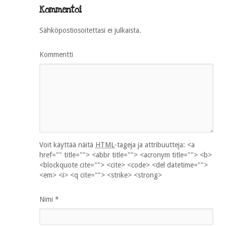
Kommentoi
Sähköpostiosoitettasi ei julkaista.
Kommentti
Voit käyttää näitä
HTML
-tageja ja attribuutteja:
<a
href="" title=""> <abbr title=""> <acronym title=""> <b>
<blockquote cite=""> <cite> <code> <del datetime="">
<em> <i> <q cite=""> <strike> <strong>
Nimi
*