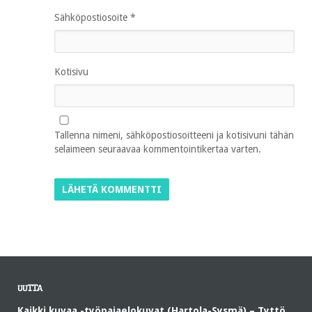
Sähköpostiosoite
*
Kotisivu
Tallenna nimeni, sähköpostiosoitteeni ja kotisivuni tähän
selaimeen seuraavaa kommentointikertaa varten.
UUTTA
Kaikki kuvaa -työpajaelokuvat (Hartola-Sysmä) – Tyttö