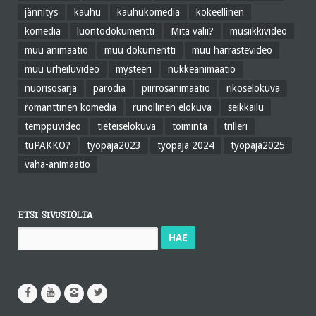
jännitys
kauhu
kauhukomedia
kokeellinen
komedia
luontodokumentti
Mitä välii?
musiikkivideo
muu animaatio
muu dokumentti
muu harrastevideo
muu urheiluvideo
mysteeri
nukkeanimaatio
nuorisosarja
parodia
piirrosanimaatio
rikoselokuva
romanttinen komedia
runollinen elokuva
seikkailu
temppuvideo
tieteiselokuva
toiminta
trilleri
tuPAKKO?
työpaja2023
työpaja 2024
työpaja2025
vaha-animaatio
ETSI SIVUSTOLTA
Haku: