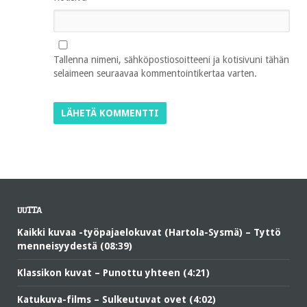
Tallenna nimeni, sähköpostiosoitteeni ja kotisivuni tähän
selaimeen seuraavaa kommentointikertaa varten.
UUTTA
Kaikki kuvaa -työpajaelokuvat (Hartola-Sysmä) – Tyttö
menneisyydestä (08:39)
Klassikon kuvat – Punottu yhteen (4:21)
Katukuva-films – Sulkeutuvat ovet (4:02)