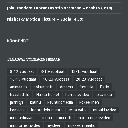
Joku random tuotantoyhtiö varmaan – Paahto (3:18)
Nightsky Motion Picture – Suoja (4:59)
KOMMENTIT
ELOKUVAT TYYLILAJIN MUKAAN
8-12-vuotiaat
8-15-vuotiaat
13-15-vuotiaat
16-19-vuotiaat
16-23-vuotiaat
20-23-vuotiaat
animaatio
dokumentti
draama
fantasia
Fiktio
haastattelu
Haista home!
harrastevideo
joku muu
jännitys
kauhu
kauhukomedia
kokeellinen
komedia
luontodokumentti
Mitä välii?
musiikkivideo
muu animaatio
muu dokumentti
muu harrastevideo
muu urheiluvideo
mysteeri
nukkeanimaatio