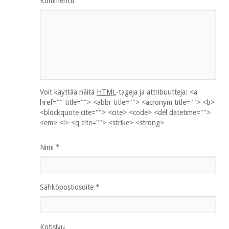
Kommentti
Voit käyttää näitä
HTML
-tageja ja attribuutteja:
<a
href="" title=""> <abbr title=""> <acronym title=""> <b>
<blockquote cite=""> <cite> <code> <del datetime="">
<em> <i> <q cite=""> <strike> <strong>
Nimi
*
Sähköpostiosoite
*
Kotisivu