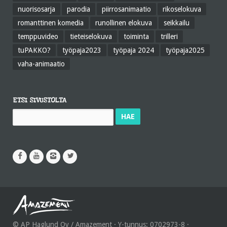
nuorisosarja
parodia
piirrosanimaatio
rikoselokuva
romanttinen komedia
runollinen elokuva
seikkailu
temppuvideo
tieteiselokuva
toiminta
trilleri
tuPAKKO?
työpaja2023
työpaja 2024
työpaja2025
vaha-animaatio
ETSI SIVUSTOLTA
Haku:
© AP Haglund Oy / Amazement · Y-tunnus: 0702973-8 ·