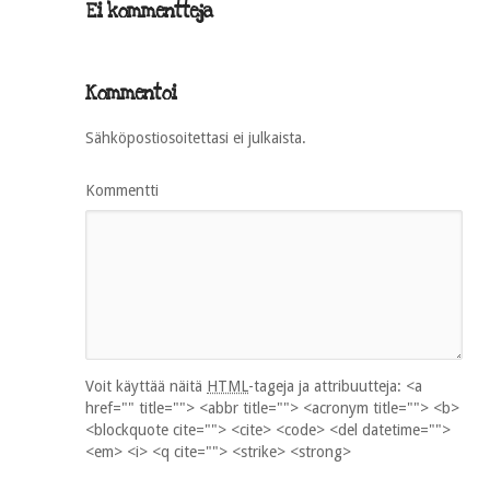
Ei kommentteja
Kommentoi
Sähköpostiosoitettasi ei julkaista.
Kommentti
Voit käyttää näitä
HTML
-tageja ja attribuutteja:
<a
href="" title=""> <abbr title=""> <acronym title=""> <b>
<blockquote cite=""> <cite> <code> <del datetime="">
<em> <i> <q cite=""> <strike> <strong>