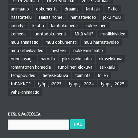
16-19-vuotiaat
16-23-vuotiaat
20-23-vuotiaat
animaatio
dokumentti
draama
fantasia
Fiktio
haastattelu
Haista home!
harrastevideo
joku muu
jännitys
kauhu
kauhukomedia
kokeellinen
komedia
luontodokumentti
Mitä välii?
musiikkivideo
muu animaatio
muu dokumentti
muu harrastevideo
muu urheiluvideo
mysteeri
nukkeanimaatio
nuorisosarja
parodia
piirrosanimaatio
rikoselokuva
romanttinen komedia
runollinen elokuva
seikkailu
temppuvideo
tieteiselokuva
toiminta
trilleri
tuPAKKO?
työpaja2023
työpaja 2024
työpaja2025
vaha-animaatio
ETSI SIVUSTOLTA
Haku: