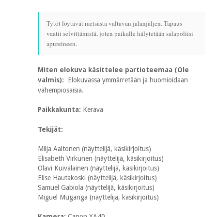
Tytöt löytävät metsästä valtavan jalanjäljen. Tapaus
vaatii selvittämistä, joten paikalle hälytetään salapoliisi
apureineen.
Miten elokuva käsittelee partioteemaa (Ole
valmis):
Elokuvassa ymmärretään ja huomioidaan
vähempiosaisia.
Paikkakunta:
Kerava
Tekijät:
Milja Aaltonen (näyttelijä, käsikirjoitus)
Elisabeth Virkunen (näyttelijä, käsikirjoitus)
Olavi Kuivalainen (näyttelijä, käsikirjoitus)
Elise Hautakoski (näyttelijä, käsikirjoitus)
Samuel Gabiola (näyttelijä, käsikirjoitus)
Miguel Muganga (näyttelijä, käsikirjoitus)
Kamera:
Canon XA40