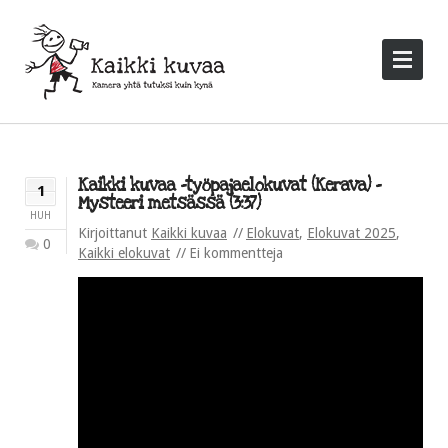
Kaikki kuvaa -työpajaelokuvat (Kerava) –
1
Mysteeri metsässä (3:37)
HUH
Kirjoittanut
Kaikki kuvaa
Elokuvat
,
Elokuvat 2025
,
0
Kaikki elokuvat
Ei kommentteja