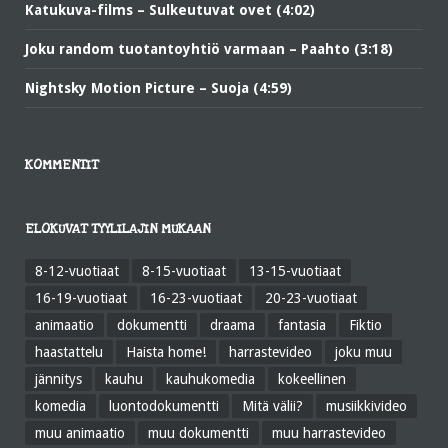
Katukuva-films – Sulkeutuvat ovet (4:02)
Joku random tuotantoyhtiö varmaan – Paahto (3:18)
Nightsky Motion Picture – Suoja (4:59)
KOMMENTIT
ELOKUVAT TYYLILAJIN MUKAAN
8-12-vuotiaat
8-15-vuotiaat
13-15-vuotiaat
16-19-vuotiaat
16-23-vuotiaat
20-23-vuotiaat
animaatio
dokumentti
draama
fantasia
Fiktio
haastattelu
Haista home!
harrastevideo
joku muu
jännitys
kauhu
kauhukomedia
kokeellinen
komedia
luontodokumentti
Mitä välii?
musiikkivideo
muu animaatio
muu dokumentti
muu harrastevideo