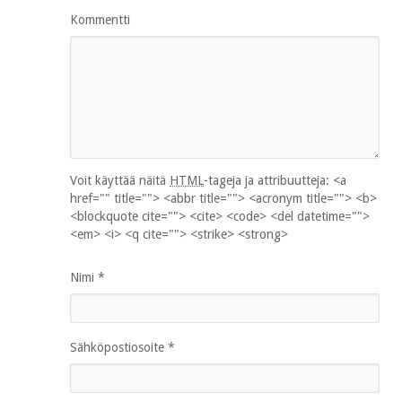
Kommentti
Voit käyttää näitä
HTML
-tageja ja attribuutteja:
<a
href="" title=""> <abbr title=""> <acronym title=""> <b>
<blockquote cite=""> <cite> <code> <del datetime="">
<em> <i> <q cite=""> <strike> <strong>
Nimi
*
Sähköpostiosoite
*