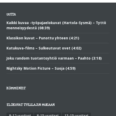
UUTTA
Kaikki kuvaa -työpajaelokuvat (Hartola-Sysmä) – Tyttö
menneisyydestä (08:39)
Klassikon kuvat – Punottu yhteen (4:21)
Katukuva-films – Sulkeutuvat ovet (4:02)
Joku random tuotantoyhtiö varmaan – Paahto (3:18)
Nightsky Motion Picture – Suoja (4:59)
KOMMENTIT
ELOKUVAT TYYLILAJIN MUKAAN
8-12-vuotiaat
8-15-vuotiaat
13-15-vuotiaat