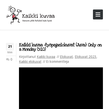
Kaikki kuvaa -työpajaelokuvat (Juva): Only on
21
a Monday (5:10)
MAA
Kirjoittanut
Kaikki kuvaa
Elokuvat
,
Elokuvat 2023
,
0
Kaikki elokuvat
Ei kommentteja