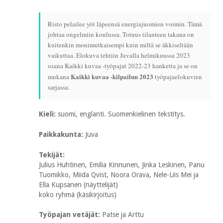
Risto pelailee yöt läpeensä energiajuomien voimin. Tämä
johtaa ongelmiin koulussa. Totuus tilanteen takana on
kuitenkin monimutkaisempi kuin miltä se äkkiseltään
vaikuttaa. Elokuva tehtiin Juvalla helmikuussa 2023
osana Kaikki kuvaa -työpajat 2022-23 hanketta ja se on
Kaikki kuvaa -kilpailun 2023
mukana
työpajaelokuvien
sarjassa.
Kieli:
suomi, englanti. Suomenkielinen tekstitys.
Paikkakunta:
Juva
Tekijät:
Julius Huhtinen, Emilia Kinnunen, Jinka Leskinen, Panu
Tuomikko, Miida Qvist, Noora Orava, Nele-Liis Mei ja
Ella Kupsanen (näyttelijät)
koko ryhmä (käsikirjoitus)
Työpajan vetäjät:
Patse ja Arttu