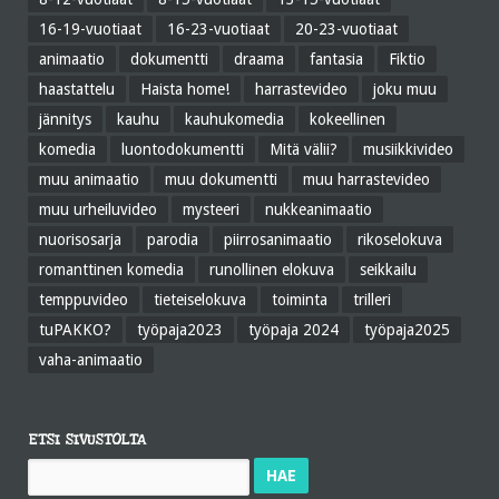
16-19-vuotiaat
16-23-vuotiaat
20-23-vuotiaat
animaatio
dokumentti
draama
fantasia
Fiktio
haastattelu
Haista home!
harrastevideo
joku muu
jännitys
kauhu
kauhukomedia
kokeellinen
komedia
luontodokumentti
Mitä välii?
musiikkivideo
muu animaatio
muu dokumentti
muu harrastevideo
muu urheiluvideo
mysteeri
nukkeanimaatio
nuorisosarja
parodia
piirrosanimaatio
rikoselokuva
romanttinen komedia
runollinen elokuva
seikkailu
temppuvideo
tieteiselokuva
toiminta
trilleri
tuPAKKO?
työpaja2023
työpaja 2024
työpaja2025
vaha-animaatio
ETSI SIVUSTOLTA
Haku: