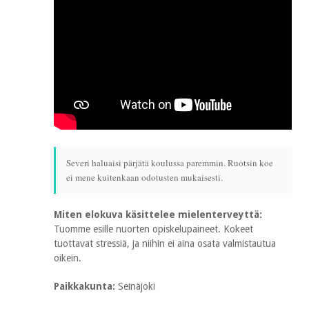
Severi haluaisi pärjätä koulussa paremmin. Ruotsin koe
ei mene kuitenkaan odotusten mukaisesti.
Miten elokuva käsittelee mielenterveyttä:
Tuomme esille nuorten opiskelupaineet. Kokeet
tuottavat stressiä, ja niihin ei aina osata valmistautua
oikein.
Paikkakunta:
Seinäjoki