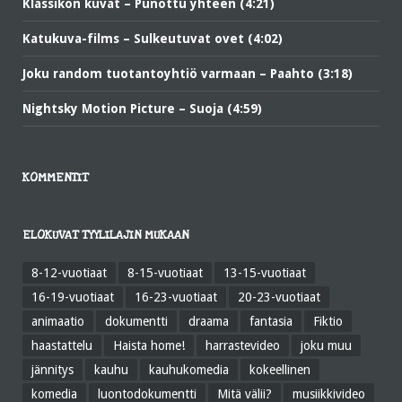
Klassikon kuvat – Punottu yhteen (4:21)
Katukuva-films – Sulkeutuvat ovet (4:02)
Joku random tuotantoyhtiö varmaan – Paahto (3:18)
Nightsky Motion Picture – Suoja (4:59)
KOMMENTIT
ELOKUVAT TYYLILAJIN MUKAAN
8-12-vuotiaat
8-15-vuotiaat
13-15-vuotiaat
16-19-vuotiaat
16-23-vuotiaat
20-23-vuotiaat
animaatio
dokumentti
draama
fantasia
Fiktio
haastattelu
Haista home!
harrastevideo
joku muu
jännitys
kauhu
kauhukomedia
kokeellinen
komedia
luontodokumentti
Mitä välii?
musiikkivideo