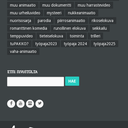
muu animaatio
muu dokumentti
muu harrastevideo
muu urheiluvideo
mysteeri
nukkeanimaatio
nuorisosarja
parodia
piirrosanimaatio
rikoselokuva
romanttinen komedia
runollinen elokuva
seikkailu
temppuvideo
tieteiselokuva
toiminta
trilleri
tuPAKKO?
työpaja2023
työpaja 2024
työpaja2025
vaha-animaatio
ETSI SIVUSTOLTA
Haku: