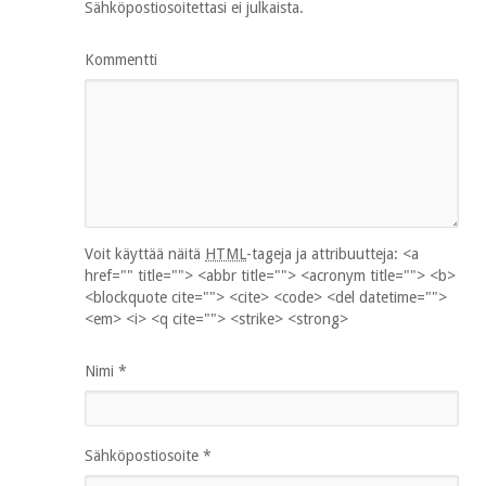
Sähköpostiosoitettasi ei julkaista.
Kommentti
Voit käyttää näitä
HTML
-tageja ja attribuutteja:
<a
href="" title=""> <abbr title=""> <acronym title=""> <b>
<blockquote cite=""> <cite> <code> <del datetime="">
<em> <i> <q cite=""> <strike> <strong>
Nimi
*
Sähköpostiosoite
*