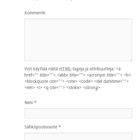
Kommentti
Voit käyttää näitä
HTML
-tageja ja attribuutteja:
<a
href="" title=""> <abbr title=""> <acronym title=""> <b>
<blockquote cite=""> <cite> <code> <del datetime="">
<em> <i> <q cite=""> <strike> <strong>
Nimi
*
Sähköpostiosoite
*