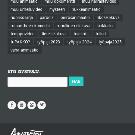
muu animaatio
muu dokumentti
muu harrastevideo
muu urheiluvideo
mysteeri
nukkeanimaatio
nuorisosarja
parodia
piirrosanimaatio
rikoselokuva
romanttinen komedia
runollinen elokuva
seikkailu
temppuvideo
tieteiselokuva
toiminta
trilleri
tuPAKKO?
työpaja2023
työpaja 2024
työpaja2025
vaha-animaatio
ETSI SIVUSTOLTA
Haku: