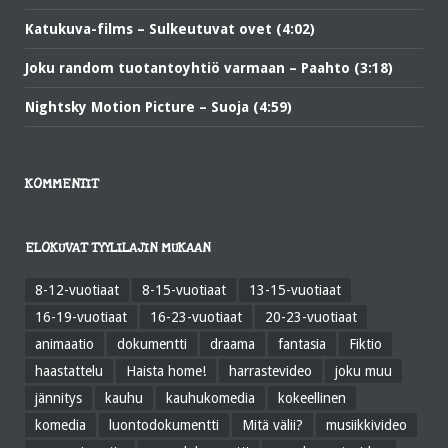
Katukuva-films – Sulkeutuvat ovet (4:02)
Joku random tuotantoyhtiö varmaan – Paahto (3:18)
Nightsky Motion Picture – Suoja (4:59)
KOMMENTIT
ELOKUVAT TYYLILAJIN MUKAAN
8-12-vuotiaat
8-15-vuotiaat
13-15-vuotiaat
16-19-vuotiaat
16-23-vuotiaat
20-23-vuotiaat
animaatio
dokumentti
draama
fantasia
Fiktio
haastattelu
Haista home!
harrastevideo
joku muu
jännitys
kauhu
kauhukomedia
kokeellinen
komedia
luontodokumentti
Mitä välii?
musiikkivideo