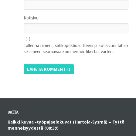
Kotisivu
Tallenna nimeni, sähköpostiosoitteeni ja kotisivuni tähän
selaimeen seuraavaa kommentointikertaa varten.
UUTTA
Kaikki kuvaa -työpajaelokuvat (Hartola-Sysmä) – Tyttö
menneisyydestä (08:39)