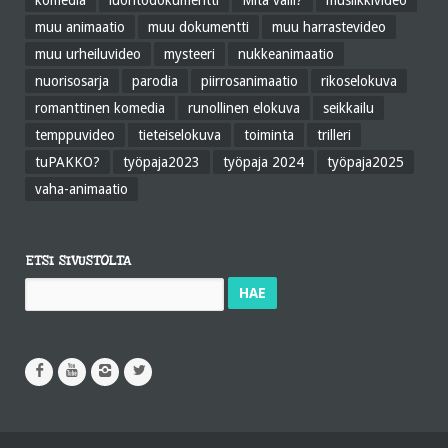
komedia
luontodokumentti
Mitä välii?
musiikkivideo
muu animaatio
muu dokumentti
muu harrastevideo
muu urheiluvideo
mysteeri
nukkeanimaatio
nuorisosarja
parodia
piirrosanimaatio
rikoselokuva
romanttinen komedia
runollinen elokuva
seikkailu
temppuvideo
tieteiselokuva
toiminta
trilleri
tuPAKKO?
työpaja2023
työpaja 2024
työpaja2025
vaha-animaatio
ETSI SIVUSTOLTA
Haku: