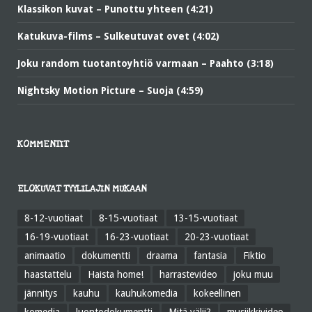
Klassikon kuvat – Punottu yhteen (4:21)
Katukuva-films – Sulkeutuvat ovet (4:02)
Joku random tuotantoyhtiö varmaan – Paahto (3:18)
Nightsky Motion Picture – Suoja (4:59)
KOMMENTIT
ELOKUVAT TYYLILAJIN MUKAAN
8-12-vuotiaat
8-15-vuotiaat
13-15-vuotiaat
16-19-vuotiaat
16-23-vuotiaat
20-23-vuotiaat
animaatio
dokumentti
draama
fantasia
Fiktio
haastattelu
Haista home!
harrastevideo
joku muu
jännitys
kauhu
kauhukomedia
kokeellinen