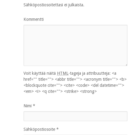
Sähköpostiosoitettasi ei julkaista.
Kommentti
Voit käyttää näitä
HTML
-tageja ja attribuutteja:
<a
href="" title=""> <abbr title=""> <acronym title=""> <b>
<blockquote cite=""> <cite> <code> <del datetime="">
<em> <i> <q cite=""> <strike> <strong>
Nimi
*
Sähköpostiosoite
*