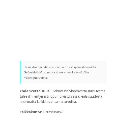
Tässä dokumentissa nuoret kertovat syömishäiriöistä.
Syömishäiriö tai muu sairaus ei tee kenestäkään
vähempiarvoista.
Yhdenvertaisuus:
Elokuvassa yhdenvertaisuus-teema
tulee ilmi erityisesti lopun tiivistyksessä: erilaisuudesta
huolimatta kaikki ovat samanarvoisia.
Paikkakunta:
Peräseinäjoki