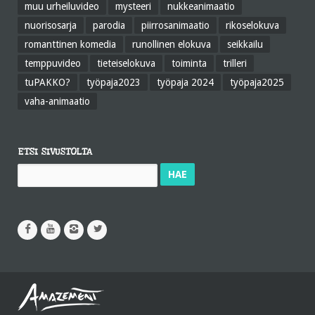
muu urheiluvideo
mysteeri
nukkeanimaatio
nuorisosarja
parodia
piirrosanimaatio
rikoselokuva
romanttinen komedia
runollinen elokuva
seikkailu
temppuvideo
tieteiselokuva
toiminta
trilleri
tuPAKKO?
työpaja2023
työpaja 2024
työpaja2025
vaha-animaatio
ETSI SIVUSTOLTA
Haku: