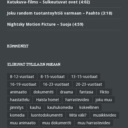
Katukuva-films – Sulkeutuvat ovet (4:02)
Joku random tuotantoyhtiö varmaan – Paahto (3:18)
Nightsky Motion Picture – Suoja (4:59)
KOMMENTIT
ELOKUVAT TYYLILAJIN MUKAAN
8-12-vuotiaat
8-15-vuotiaat
13-15-vuotiaat
16-19-vuotiaat
16-23-vuotiaat
20-23-vuotiaat
animaatio
dokumentti
draama
fantasia
Fiktio
haastattelu
Haista home!
harrastevideo
joku muu
jännitys
kauhu
kauhukomedia
kokeellinen
komedia
luontodokumentti
Mitä välii?
musiikkivideo
muu animaatio
muu dokumentti
muu harrastevideo