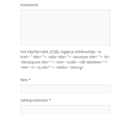
Kommentti
Voit käyttää näitä
HTML
-tageja ja attribuutteja:
<a
href="" title=""> <abbr title=""> <acronym title=""> <b>
<blockquote cite=""> <cite> <code> <del datetime="">
<em> <i> <q cite=""> <strike> <strong>
Nimi
*
Sähköpostiosoite
*