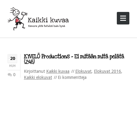
KYVELÖ Productions – Ei mitään mitä pelätä
20
(2:48)
HUH
Kirjoittanut
Kaikki kuvaa
Elokuvat
,
Elokuvat 2016
,
0
Kaikki elokuvat
Ei kommentteja