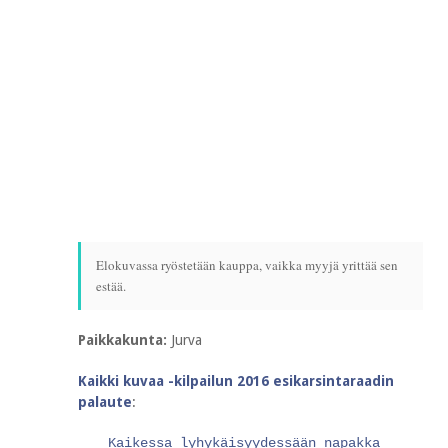
Elokuvassa ryöstetään kauppa, vaikka myyjä yrittää sen
estää.
Paikkakunta:
Jurva
Kaikki kuvaa -kilpailun 2016 esikarsintaraadin
palaute
:
Kaikessa lyhykäisyydessään napakka