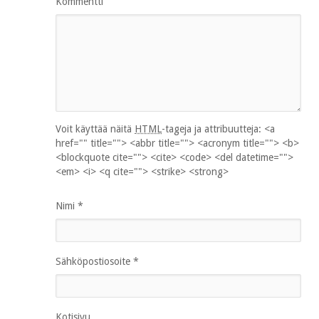
Kommentti
Voit käyttää näitä
HTML
-tageja ja attribuutteja:
<a
href="" title=""> <abbr title=""> <acronym title=""> <b>
<blockquote cite=""> <cite> <code> <del datetime="">
<em> <i> <q cite=""> <strike> <strong>
Nimi
*
Sähköpostiosoite
*
Kotisivu