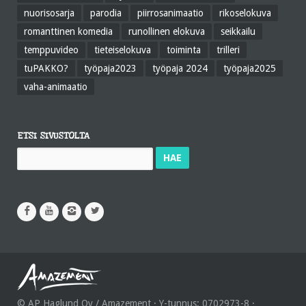
nuorisosarja
parodia
piirrosanimaatio
rikoselokuva
romanttinen komedia
runollinen elokuva
seikkailu
temppuvideo
tieteiselokuva
toiminta
trilleri
tuPAKKO?
työpaja2023
työpaja 2024
työpaja2025
vaha-animaatio
ETSI SIVUSTOLTA
Haku:
© AP Haglund Oy / Amazement · Y-tunnus: 0702973-8 ·