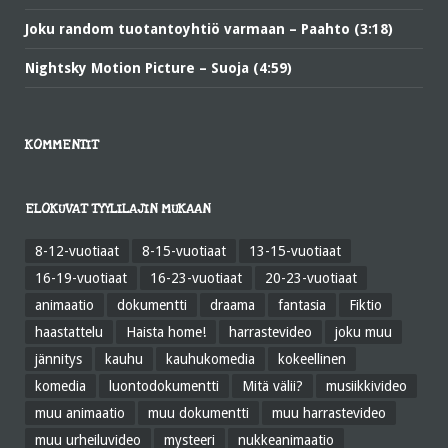
Joku random tuotantoyhtiö varmaan – Paahto (3:18)
Nightsky Motion Picture – Suoja (4:59)
KOMMENTIT
ELOKUVAT TYYLILAJIN MUKAAN
8-12-vuotiaat
8-15-vuotiaat
13-15-vuotiaat
16-19-vuotiaat
16-23-vuotiaat
20-23-vuotiaat
animaatio
dokumentti
draama
fantasia
Fiktio
haastattelu
Haista home!
harrastevideo
joku muu
jännitys
kauhu
kauhukomedia
kokeellinen
komedia
luontodokumentti
Mitä välii?
musiikkivideo
muu animaatio
muu dokumentti
muu harrastevideo
muu urheiluvideo
mysteeri
nukkeanimaatio